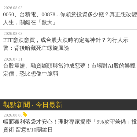
2026.08.03
0050、台積電、00878...你願意投資多少錢？真正想改變
人生，關鍵在「數大」
2026.08.03
ETF愈跌愈買，成台股大跌時的定海神針？內行人示
警：背後暗藏死亡螺旋風險
2026.07.31
台股震盪、融資斷頭與當沖成惡夢！市場對AI股的樂觀
定價，恐比想像中脆弱
觀點新聞 ‧ 今日最新
2026.08.06
帳面獲利落袋才安心！理財專家揭密「9%攻守兼備」投
資術 留意8/10關鍵日