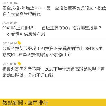
2026.08.04
基金規模2年增近70%！第一金投信董事長尤昭文：投信
迎向大資產管理時代
2026.08.04
00410A正式掛牌！「台版主動QQQ」投資哪些股票？
一次看懂AI供應鏈布局
2026.08.03
台股科技新兵登場！AI投資不光看護國神山 00410A主
動式ETF布局科技供應鏈 8/3掛牌上市
2026.08.03
指數創高但雜音不斷，2026下半年該追高還是觀望？專
家點出關鍵：分散不是口號
觀點新聞 ‧ 熱門排行