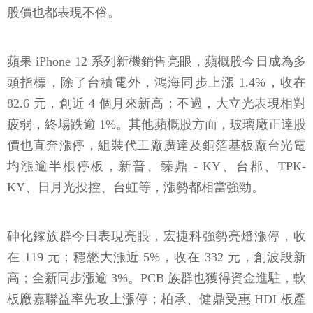
股價也都表現不俗。
蘋果 iPhone 12 系列新機銷售亮眼，蘋概股今日成為多
頭指標，除了台積電外，鴻海同步上漲 1.4%，收在
82.6 元，創近 4 個月來新高；不過，大立光表現相對
疲弱，終場跌逾 1%。其他蘋概股方面，玻璃廠正達股
價也直奔漲停，組裝代工廠廣達及銅箔基板廠台光電
均漲逾半根停板，新普、臻鼎 - KY、台郡、TPK-
KY、日月光投控、台虹等，漲勢都相當強勁。
砷化鎵族群今日表現亮眼，宏捷科強勢亮燈漲停，收
在 119 元；穩懋大漲近 5%，收在 332 元，創波段新
高；全新同步漲逾 3%。PCB 族群也獲得資金進駐，軟
板廠嘉聯益率先攻上漲停；柏承、健鼎受惠 HDI 板產