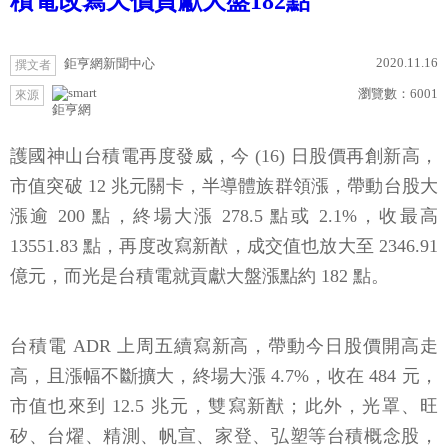
積電改寫天價貢獻大盤182點
2020.11.16
鉅亨網新聞中心
撰文者
瀏覽數：
6001
來源
鉅亨網
護國神山台積電再度發威，今 (16) 日股價再創新高，
市值突破 12 兆元關卡，半導體族群領漲，帶動台股大
漲逾 200 點，終場大漲 278.5 點或 2.1%，收最高
13551.83 點，再度改寫新猷，成交值也放大至 2346.91
億元，而光是台積電就貢獻大盤漲點約 182 點。
台積電 ADR 上周五續寫新高，帶動今日股價開高走
高，且漲幅不斷擴大，終場大漲 4.7%，收在 484 元，
市值也來到 12.5 兆元，雙寫新猷；此外，光罩、旺
矽、台燿、精測、帆宣、家登、弘塑等台積概念股，