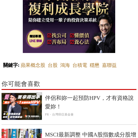
關鍵字:
蘋果概念股
台股
鴻海
台積電
穩懋
嘉聯益
你可能會喜歡
PR
伴侶和妳一起預防HPV，才有資格說
愛妳！
PR・台灣癌症基金會
MSCI最新調整 中國A股指數成分股增