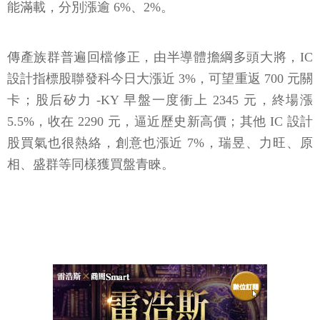
能滿載，分別漲逾 6%、2%。
傳產族群普遍回檔修正，由半導體擔綱多頭大將，IC
設計指標股聯發科今日大漲近 3%，可望重返 700 元關
卡；股后矽力 -KY 早盤一度衝上 2345 元，終場漲
5.5%，收在 2290 元，逼近歷史新高價；其他 IC 設計
股買氣也很熱絡，創意也漲近 7%，瑞昱、力旺、原
相、盛群等同樣獲買盤青睞。