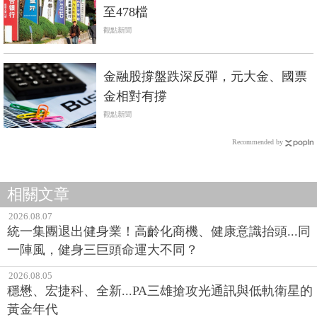
至478檔
觀點新聞
金融股撐盤跌深反彈，元大金、國票
金相對有撐
觀點新聞
Recommended by
相關文章
2026.08.07
統一集團退出健身業！高齡化商機、健康意識抬頭...同
一陣風，健身三巨頭命運大不同？
2026.08.05
穩懋、宏捷科、全新...PA三雄搶攻光通訊與低軌衛星的
黃金年代