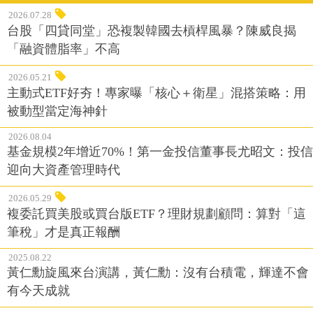
2026.07.28
台股「四貸同堂」恐複製韓國去槓桿風暴？陳威良揭
「融資體脂率」不高
2026.05.21
主動式ETF好夯！專家曝「核心＋衛星」混搭策略：用
被動型當定海神針
2026.08.04
基金規模2年增近70%！第一金投信董事長尤昭文：投信
迎向大資產管理時代
2026.05.29
複委託買美股或買台版ETF？理財規劃顧問：算對「這
筆稅」才是真正報酬
2025.08.22
黃仁勳旋風來台演講，黃仁勳：沒有台積電，輝達不會
有今天成就