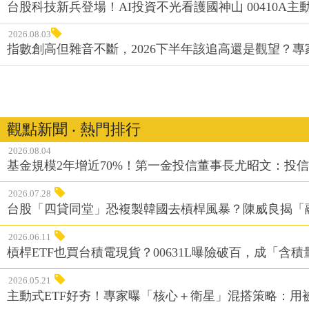
台股科技新兵登場！AI投資不光看護國神山 00410A主動
2026.08.03
指數創高但雜音不斷，2026下半年該追高還是觀望？
觀點新聞 ‧ 熱門排行
2026.08.04
基金規模2年增近70%！第一金投信董事長尤昭文：投
2026.07.28
台股「四貸同堂」恐複製韓國去槓桿風暴？陳威良揭「
2026.06.11
槓桿ETF也買台積電現貨？00631L曝險破百，成「含
2026.05.21
主動式ETF好夯！專家曝「核心＋衛星」混搭策略：用