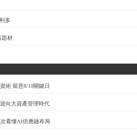
性利多
器題材
術 留意8/10關鍵日
信迎向大資產管理時代
一次看懂AI供應鏈布局