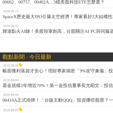
00662、00757、00402A…3檔美股科技ETF怎麼選？
2026.06.15
SpaceX歷史最大IPO引爆太空經濟！專家看好2大結構
2026.06.02
輝達點火AI鏈！美股領軍創高，台股關注AI PC與伺服
觀點新聞 ‧ 今日最新
2026.08.06
帳面獲利落袋才安心！理財專家揭密「9%攻守兼備」投資
2026.08.04
基金規模2年增近70%！第一金投信董事長尤昭文：投
2026.08.04
00410A正式掛牌！「台版主動QQQ」投資哪些股票？
2026.08.03