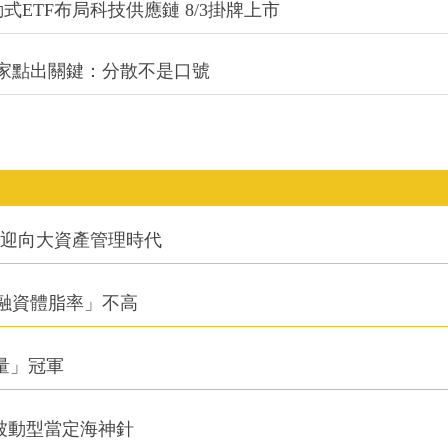
式ETF布局科技供應鏈 8/3掛牌上市
專家點出關鍵：分散不是口號
信迎向大資產管理時代
融資體脂率」不高
積量」冠軍
被動型當定海神針