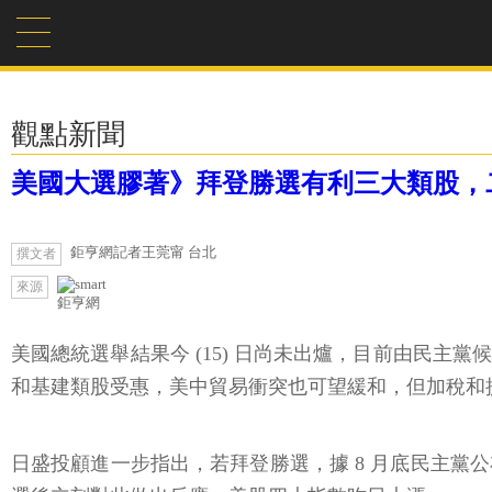
觀點新聞
美國大選膠著》拜登勝選有利三大類股，
鉅亨網記者王莞甯 台北
撰文者
來源
鉅亨網
美國總統選舉結果今 (15) 日尚未出爐，目前由民
和基建類股受惠，美中貿易衝突也可望緩和，但加稅和
日盛投顧進一步指出，若拜登勝選，據 8 月底民主