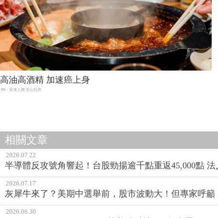
高油高酒精 加速癌上身
PR・安達人壽 安心抗癌
相關文章
2026.07.22
半導體反攻號角響起！台股勁揚逾千點重返45,000點 
2026.07.17
灰犀牛來了？美期中選舉前，股市波動大！但專家呼籲
2026.06.30