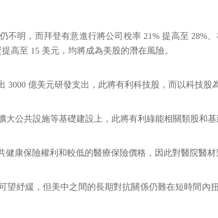
，而拜登有意進行將公司稅率 21% 提高至 28%、在國
工資提高至 15 美元，均將成為美股的潛在風險。
3000 億美元研發支出，此將有利科技股，而以科技股為主
並擴大公共設施等基礎建設上，此將有利綠能相關類股和基
共健康保險權利和較低的醫療保險價格，因此對醫院醫材
可望紓緩，但美中之間的長期對抗關係仍難在短時間內