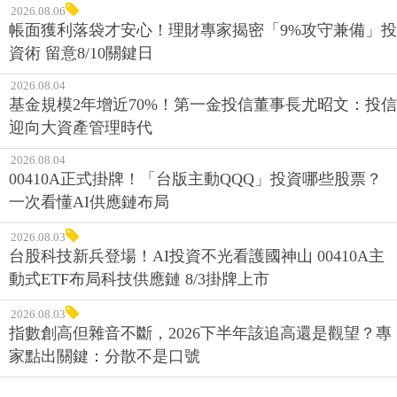
2026.08.06
帳面獲利落袋才安心！理財專家揭密「9%攻守兼備」投
資術 留意8/10關鍵日
2026.08.04
基金規模2年增近70%！第一金投信董事長尤昭文：投信
迎向大資產管理時代
2026.08.04
00410A正式掛牌！「台版主動QQQ」投資哪些股票？
一次看懂AI供應鏈布局
2026.08.03
台股科技新兵登場！AI投資不光看護國神山 00410A主
動式ETF布局科技供應鏈 8/3掛牌上市
2026.08.03
指數創高但雜音不斷，2026下半年該追高還是觀望？專
家點出關鍵：分散不是口號