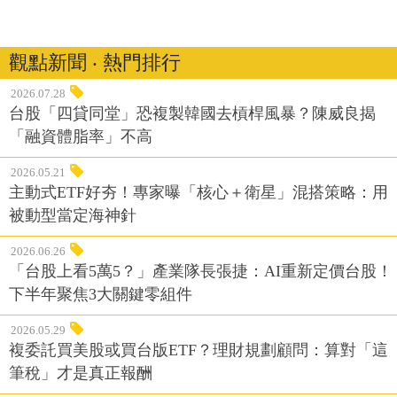
觀點新聞 ‧ 熱門排行
2026.07.28
台股「四貸同堂」恐複製韓國去槓桿風暴？陳威良揭
「融資體脂率」不高
2026.05.21
主動式ETF好夯！專家曝「核心＋衛星」混搭策略：用
被動型當定海神針
2026.06.26
「台股上看5萬5？」產業隊長張捷：AI重新定價台股！
下半年聚焦3大關鍵零組件
2026.05.29
複委託買美股或買台版ETF？理財規劃顧問：算對「這
筆稅」才是真正報酬