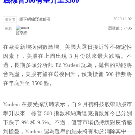
底標普500有望升至3500
2020.11.02
鉅亨網編譯凌郁涵
撰文者
瀏覽數：
7405
來源
鉅亨網
在歐美新增病例數激增、美國大選日接近等不確定性
因素下，美股在上周出現 3 月份以來最大跌幅。不
過，長期多頭分析師 Ed Yardeni 認為，拋售的動能將
會耗盡，美股有望在選後回升，預期標普 500 指數將
在年底升至 3500 點。
Yardeni 在接受採訪時表示，自 9 月初科技股帶動股市
攀升以來，標普 500 指數和納斯達克指數如今已分別
下跌了 9% 和 9.5%。不過，儘管市場仍持續對疫情感
到擔憂，Yardeni 認為選舉的結果將有助於消除其中一