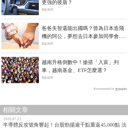
更強的後盾？
觀點新聞
爸爸失智還能出國嗎？曾為日本造飛
機的阿公，夢想去日本參加同學會...
一個溫馨故事看失智長輩圓夢
觀點新聞
越南升格倒數中！搶搭「入富」列
車，越南基金、ETF怎麼選？
觀點新聞
Recommended by
相關文章
2026.07.22
半導體反攻號角響起！台股勁揚逾千點重返45,000點 法