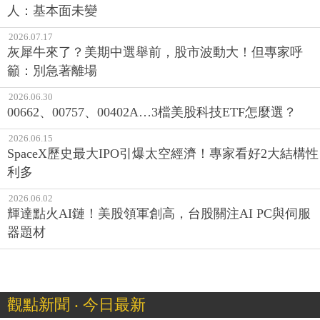
人：基本面未變
2026.07.17
灰犀牛來了？美期中選舉前，股市波動大！但專家呼
籲：別急著離場
2026.06.30
00662、00757、00402A…3檔美股科技ETF怎麼選？
2026.06.15
SpaceX歷史最大IPO引爆太空經濟！專家看好2大結構性
利多
2026.06.02
輝達點火AI鏈！美股領軍創高，台股關注AI PC與伺服
器題材
觀點新聞 ‧ 今日最新