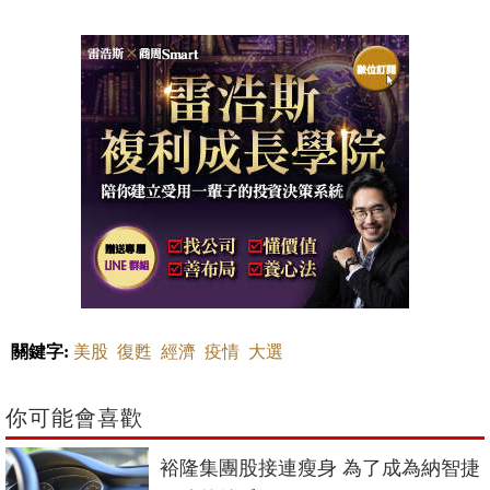
關鍵字:
美股
復甦
經濟
疫情
大選
你可能會喜歡
裕隆集團股接連瘦身 為了成為納智捷