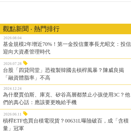
觀點新聞 ‧ 熱門排行
2026.08.04
基金規模2年增近70%！第一金投信董事長尤昭文：投信
迎向大資產管理時代
2026.07.28
台股「四貸同堂」恐複製韓國去槓桿風暴？陳威良揭
「融資體脂率」不高
2024.12.24
為什麼賈伯斯、庫克、矽谷高層都禁止小孩使用3C？他
們的真心話：應該要更晚給手機
2026.06.11
槓桿ETF也買台積電現貨？00631L曝險破百，成「含積
量」冠軍