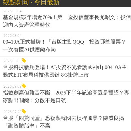
觀點新聞 ‧ 今日最新
2026.08.04
基金規模2年增近70%！第一金投信董事長尤昭文：投信
迎向大資產管理時代
2026.08.04
00410A正式掛牌！「台版主動QQQ」投資哪些股票？
一次看懂AI供應鏈布局
2026.08.03
台股科技新兵登場！AI投資不光看護國神山 00410A主
動式ETF布局科技供應鏈 8/3掛牌上市
2026.08.03
指數創高但雜音不斷，2026下半年該追高還是觀望？專
家點出關鍵：分散不是口號
2026.07.28
台股「四貸同堂」恐複製韓國去槓桿風暴？陳威良揭
「融資體脂率」不高