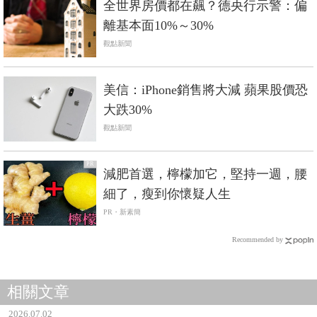
全世界房價都在飆？德央行示警：偏
離基本面10%～30%
觀點新聞
美信：iPhone銷售將大減 蘋果股價恐
大跌30%
觀點新聞
PR
減肥首選，檸檬加它，堅持一週，腰
細了，瘦到你懷疑人生
PR・新素簡
Recommended by
相關文章
2026.07.02