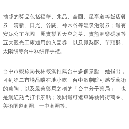
抽獎的獎品包括福華、兆品、全國、星享道等飯店餐
券；清新、日光、谷關、神木谷等溫泉泡湯券；還有
安妮公主花園、麗寶樂園天空之夢、寶熊漁樂碼頭等
五大觀光工廠通用的入園券；以及鳳梨酥、芋頭酥、
太陽餅等台中糕餅伴手禮。
台中市觀旅局長林筱淇推薦台中多個景點，她指出，
可到第二市場品嚐在地小吃，台中歌劇院可感受藝術
的薰陶，以及最美藥局之稱的「台中分子藥局」，也
是網紅熱門打卡景點；晚間還可逛東海藝術街商圈、
美術園道商圈、一中商圈等。