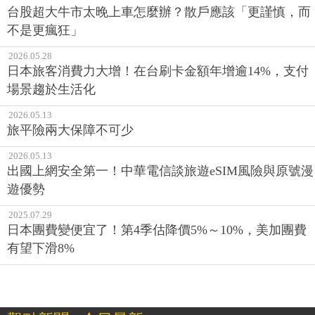
台股超大牛市太晚上車怎麼辦？散戶應該「更謹慎，而
不是更瘋狂」
2026.05.28
日本旅客消費力大增！在台刷卡金額年增逾14%，支付
場景趨於生活化
2026.05.13
旅平險兩大保障不可少
2026.05.13
出國上網安全第一！中華電信談旅遊eSIM風險與原號漫
遊優勢
2025.07.29
日本團費變便宜了！第4季估降價5%～10%，美加團費
有望下滑8%