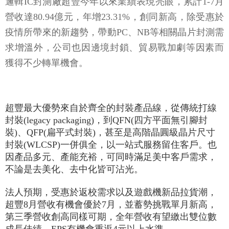
邏輯IC封測廠超豐今年以來業績表現亮眼，累計1-7月
營收達80.94億元，年增23.31%，創同新高，除受惠於
疫情所帶來的新趨勢，帶動PC、NB等相關晶片封測需
求增溫外，公司也因邊境封鎖、貿易戰加劇等因素而
獲得不少轉單機會。
超豐最大優勢來自於齊全的封裝產品線，從傳統打線
封裝(legacy packaging)，到QFN(四方平面無引腳封
裝)、QFP(扁平式封裝)，甚至是高階晶圓級晶片尺寸
封裝(WLCSP)一併俱全，以一站式服務留住客戶。也
因產品多元、產能充裕，可同時滿足美中客戶需求，
不論是去美化、去中化皆可沾光。
法人預期，受惠於返校需求以及遊戲機新品拉貨潮，
超豐8月營收有機會優於7月，並蓄勢挑戰單月新高，
第三季營收創高同樣可期，全年營收有望繳出雙位數