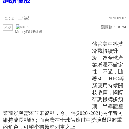
調績優股
2020.09.07
王怡茹
撰文者
瀏覽數：
10154
來源
MoneyDJ 理財網
儘管美中科技
冷戰持續升
級，為全球產
業增添不確定
性，不過，隨
著5G、HPC等
新應用持續開
枝散葉，國際
研調機構多預
期，半導體產
業前景與需求並未鬆動，今、明(2020~2021)兩年皆可
維持成長動能；而台灣在全球供應鏈中扮演舉足輕重
的角色，可望坐穩趨勢列車之上。