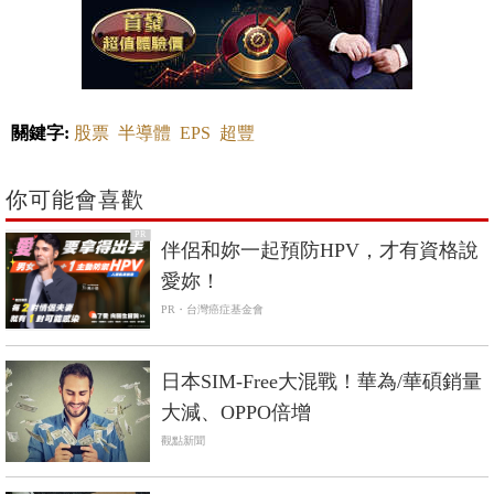
關鍵字:
股票
半導體
EPS
超豐
你可能會喜歡
PR
伴侶和妳一起預防HPV，才有資格說
愛妳！
PR・台灣癌症基金會
日本SIM-Free大混戰！華為/華碩銷量
大減、OPPO倍增
觀點新聞