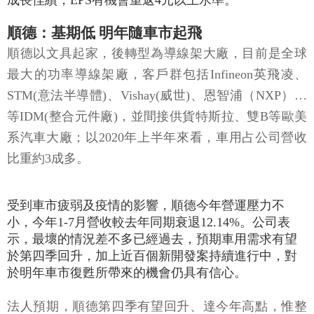
成長佳績，EPS有機會重返4元以上水準。
順德：基期低 明年隨車市起飛
順德以文具起家，後轉型為導線架大廠，目前是全球
最大的功率導線架廠，客戶群包括Infineon英飛凌、
STM(意法半導體)、Vishay(威世)、恩智浦（NXP）…
等IDM(整合元件廠)，並間接供貨特斯拉、雙B等歐美
系汽車大廠；以2020年上半年來看，車用占公司營收
比重約3成多。
受到車市疲弱及疫情的影響，順德今年營運壓力不
小，今年1-7月營收較去年同期衰退12.14%。公司表
示，最壞的情況差不多已經過去，預期車用需求有望
於第四季回升，加上近百個新開發案持續進行中，對
於明年車市復甦所帶來的機會仍具有信心。
法人預期，順德第四季有望回升、達今年高點，惟整