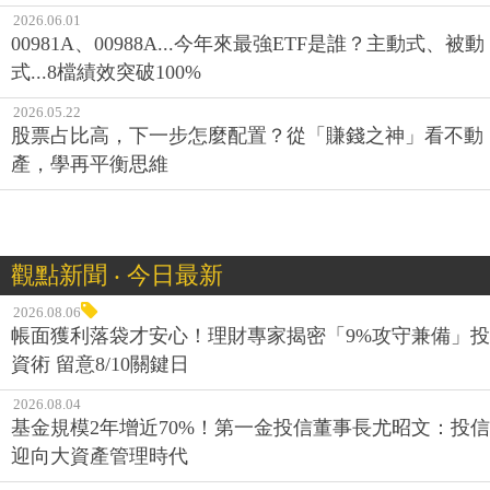
2026.06.01
00981A、00988A...今年來最強ETF是誰？主動式、被動
式...8檔績效突破100%
2026.05.22
股票占比高，下一步怎麼配置？從「賺錢之神」看不動
產，學再平衡思維
觀點新聞 ‧ 今日最新
2026.08.06
帳面獲利落袋才安心！理財專家揭密「9%攻守兼備」投
資術 留意8/10關鍵日
2026.08.04
基金規模2年增近70%！第一金投信董事長尤昭文：投信
迎向大資產管理時代