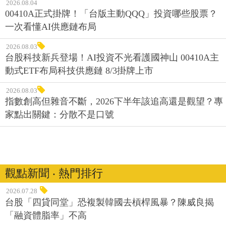
2026.08.04
00410A正式掛牌！「台版主動QQQ」投資哪些股票？
一次看懂AI供應鏈布局
2026.08.03
台股科技新兵登場！AI投資不光看護國神山 00410A主
動式ETF布局科技供應鏈 8/3掛牌上市
2026.08.03
指數創高但雜音不斷，2026下半年該追高還是觀望？專
家點出關鍵：分散不是口號
觀點新聞 ‧ 熱門排行
2026.07.28
台股「四貸同堂」恐複製韓國去槓桿風暴？陳威良揭
「融資體脂率」不高