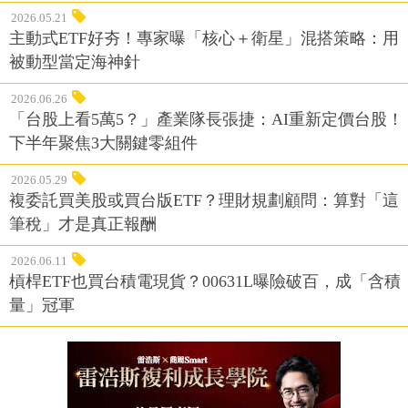
2026.05.21
主動式ETF好夯！專家曝「核心＋衛星」混搭策略：用
被動型當定海神針
2026.06.26
「台股上看5萬5？」產業隊長張捷：AI重新定價台股！
下半年聚焦3大關鍵零組件
2026.05.29
複委託買美股或買台版ETF？理財規劃顧問：算對「這
筆稅」才是真正報酬
2026.06.11
槓桿ETF也買台積電現貨？00631L曝險破百，成「含積
量」冠軍