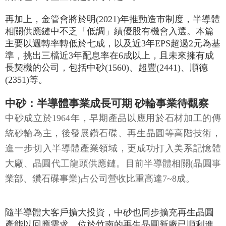
再加上，金管會將於明(2021)年推動造市制度，半導體
相關供應鏈中不乏「低調」績優股有機會入選。本篇
主要以週轉率轉低於七成，以及近3年EPS超過2元為基
準，挑出三檔近3年配息率在6成以上，且未來擁有成
長契機的公司，包括中砂(1560)、超豐(2441)、順德
(2351)等。
中砂：半導體事業成長可期 砂輪事業待觀察
中砂成立於1964年，早期產品以應用於石材加工的傳
統砂輪為主，後發展鑽石碟、再生晶圓等高階技術，
進一步切入半導體產業領域，更成功打入美系記憶體
大廠、晶圓代工龍頭供應鏈。目前半導體相關(晶圓事
業部、鑽石碟事業)占公司營收比重高達7~8成。
隨半導體大客戶擴大投資，中砂也同步擴充再生晶圓
產能以回應需求。位於竹南的再生晶圓新廠已順利進