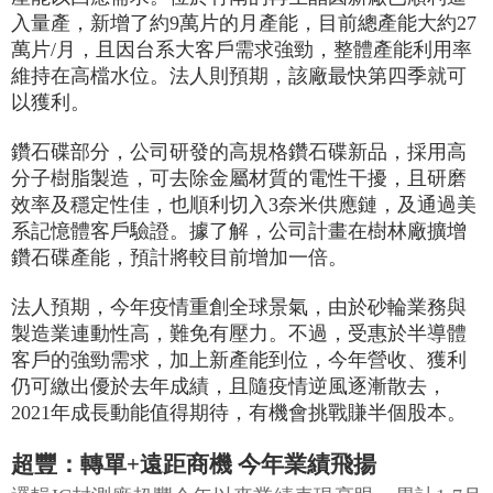
入量產，新增了約9萬片的月產能，目前總產能大約27
萬片/月，且因台系大客戶需求強勁，整體產能利用率
維持在高檔水位。法人則預期，該廠最快第四季就可
以獲利。
鑽石碟部分，公司研發的高規格鑽石碟新品，採用高
分子樹脂製造，可去除金屬材質的電性干擾，且研磨
效率及穩定性佳，也順利切入3奈米供應鏈，及通過美
系記憶體客戶驗證。據了解，公司計畫在樹林廠擴增
鑽石碟產能，預計將較目前增加一倍。
法人預期，今年疫情重創全球景氣，由於砂輪業務與
製造業連動性高，難免有壓力。不過，受惠於半導體
客戶的強勁需求，加上新產能到位，今年營收、獲利
仍可繳出優於去年成績，且隨疫情逆風逐漸散去，
2021年成長動能值得期待，有機會挑戰賺半個股本。
超豐：轉單+遠距商機 今年業績飛揚