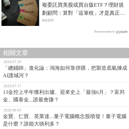
複委託買美股或買台版ETF？理財規
劃顧問：算對「這筆稅」才是真正報
酬
觀點新聞
Recommended by
相關文章
2026.07.29
「總鋪師」進化論：鴻海如何靠併購，把製造底氣煉成
AI護城河？
2026.07.17
13金控上半年獲利出爐、迎來史上「最強6月」？富邦
金、國泰金...誰最會賺？
2026.06.03
金寶、仁寶、英業達...量子電腦概念股噴發！量子電腦
是什麼？誰能大啖利多？