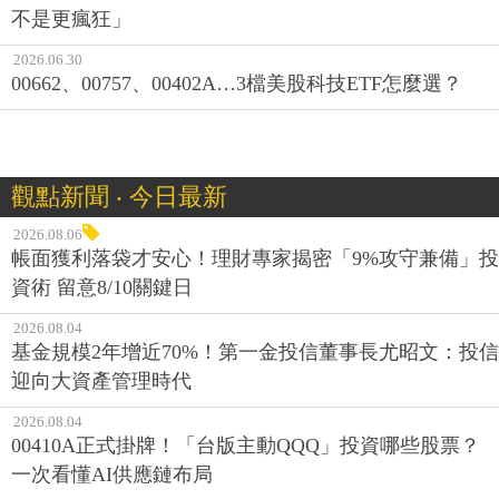
不是更瘋狂」
2026.06.30
00662、00757、00402A…3檔美股科技ETF怎麼選？
觀點新聞 ‧ 今日最新
2026.08.06
帳面獲利落袋才安心！理財專家揭密「9%攻守兼備」投
資術 留意8/10關鍵日
2026.08.04
基金規模2年增近70%！第一金投信董事長尤昭文：投信
迎向大資產管理時代
2026.08.04
00410A正式掛牌！「台版主動QQQ」投資哪些股票？
一次看懂AI供應鏈布局