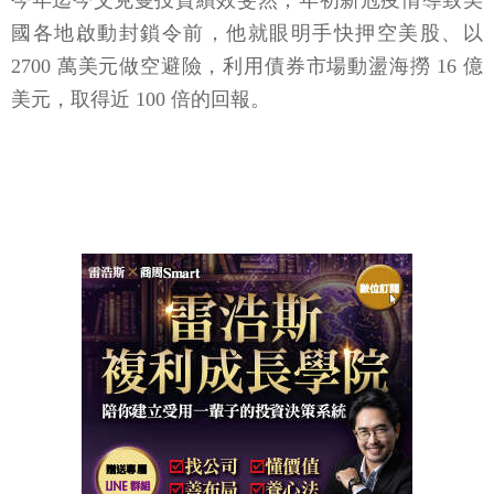
今年迄今艾克曼投資績效斐然，年初新冠疫情導致美
國各地啟動封鎖令前，他就眼明手快押空美股、以
2700 萬美元做空避險，利用債券市場動盪海撈 16 億
美元，取得近 100 倍的回報。