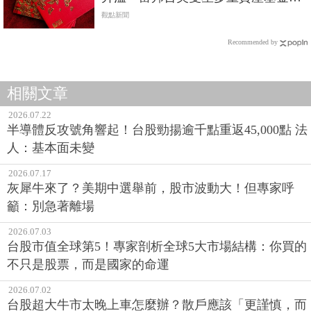
焦點
觀點新聞
Recommended by
相關文章
2026.07.22
半導體反攻號角響起！台股勁揚逾千點重返45,000點 法
人：基本面未變
2026.07.17
灰犀牛來了？美期中選舉前，股市波動大！但專家呼
籲：別急著離場
2026.07.03
台股市值全球第5！專家剖析全球5大市場結構：你買的
不只是股票，而是國家的命運
2026.07.02
台股超大牛市太晚上車怎麼辦？散戶應該「更謹慎，而