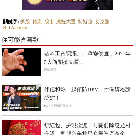
關鍵字:
美股
蘋果
股市
總統大選
特斯拉
艾克曼
Bill Ackman
你可能會喜歡
基本工資調漲、口罩變便宜，2021年
5大新制搶先看！
觀點新聞
PR
伴侶和妳一起預防HPV，才有資格說
愛妳！
PR・台灣癌症基金會
領紅包、拚現金流！封關前除息題材
升溫 富邦台美雙星多重資產基金成