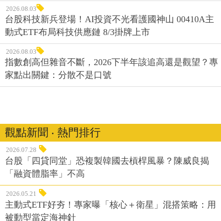
2026.08.03
台股科技新兵登場！AI投資不光看護國神山 00410A主
動式ETF布局科技供應鏈 8/3掛牌上市
2026.08.03
指數創高但雜音不斷，2026下半年該追高還是觀望？專
家點出關鍵：分散不是口號
觀點新聞 ‧ 熱門排行
2026.07.28
台股「四貸同堂」恐複製韓國去槓桿風暴？陳威良揭
「融資體脂率」不高
2026.05.21
主動式ETF好夯！專家曝「核心＋衛星」混搭策略：用
被動型當定海神針