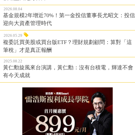
2026.08.04
基金規模2年增近70%！第一金投信董事長尤昭文：投信
迎向大資產管理時代
2026.05.29
複委託買美股或買台版ETF？理財規劃顧問：算對「這
筆稅」才是真正報酬
2025.08.22
黃仁勳旋風來台演講，黃仁勳：沒有台積電，輝達不會
有今天成就