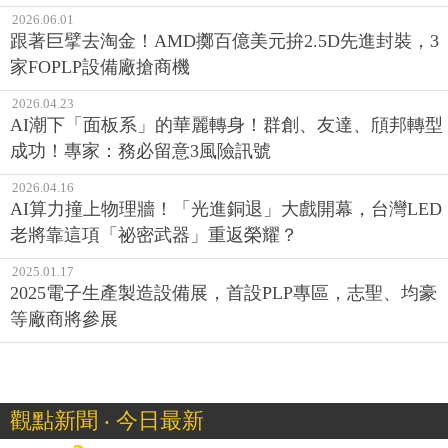
2026.06.01
跟著巨擘去淘金！AMD擲百億美元拚2.5D先進封裝，3
家FOPLP設備廠搶商機
2026.04.23
AI潮下「面板系」的華麗轉身！群創、友達、頎邦轉型
成功！專家：務必留意3風險訊號
2026.04.16
AI算力撞上物理牆！「光進銅退」大戲開幕，台灣LED
老將靠這項「祕密武器」重返榮耀？
2025.01.17
2025電子生產製造設備展，首設PLP專區，志聖、均豪
等廠商將參展
觀點新聞 ‧ 今日最新