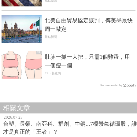
觀點新聞
北美自由貿易協定談判，傳美墨最快
周一敲定
觀點新聞
PR
肚腩一抓一大把，只需1個雞蛋，用
一個瘦一個
PR・新素簡
Recommended by
相關文章
2026.07.23
台塑、長榮、南亞科、群創、中鋼...7檔景氣循環股，誰
才是真正的「王者」？