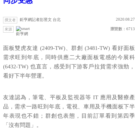
同步受惠
2020.08.27
鉅亨網記者彭昱文 台北
撰文者
瀏覽數：
6713
來源
鉅亨網
面板雙虎友達 (2409-TW)、群創 (3481-TW) 看好面板
需求旺到年底，同時供應二大廠面板電感的今展科
(6432-TW) 也直言，感受到下游客戶拉貨需求強勁，
看好下半年營運。
友達認為，筆電、平板及監視器等 IT 應用及醫療產
品，需求一路旺到年底，電視、車用及手機面板下半
年表現也不錯；群創也表態，目前訂單看到第四季
「沒有問題」。