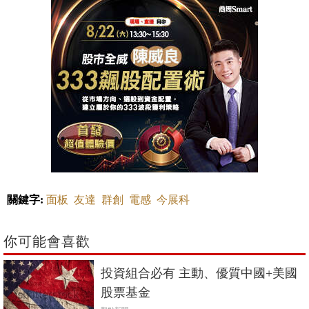
關鍵字:
面板
友達
群創
電感
今展科
你可能會喜歡
投資組合必有 主動、優質中國+美國
股票基金