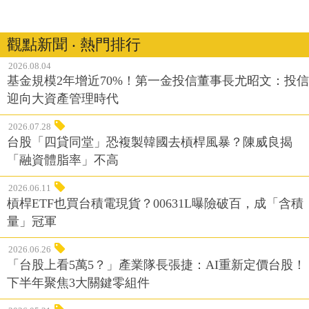
觀點新聞 ‧ 熱門排行
2026.08.04
基金規模2年增近70%！第一金投信董事長尤昭文：投信
迎向大資產管理時代
2026.07.28
台股「四貸同堂」恐複製韓國去槓桿風暴？陳威良揭
「融資體脂率」不高
2026.06.11
槓桿ETF也買台積電現貨？00631L曝險破百，成「含積
量」冠軍
2026.06.26
「台股上看5萬5？」產業隊長張捷：AI重新定價台股！
下半年聚焦3大關鍵零組件