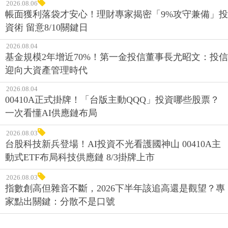
2026.08.06
帳面獲利落袋才安心！理財專家揭密「9%攻守兼備」投
資術 留意8/10關鍵日
2026.08.04
基金規模2年增近70%！第一金投信董事長尤昭文：投信
迎向大資產管理時代
2026.08.04
00410A正式掛牌！「台版主動QQQ」投資哪些股票？
一次看懂AI供應鏈布局
2026.08.03
台股科技新兵登場！AI投資不光看護國神山 00410A主
動式ETF布局科技供應鏈 8/3掛牌上市
2026.08.03
指數創高但雜音不斷，2026下半年該追高還是觀望？專
家點出關鍵：分散不是口號