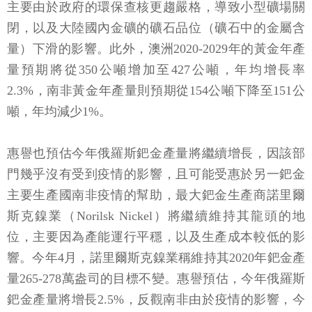
主要由於政府的環保查核更趨嚴格，導致小型礦場關
閉，以及大陸國內金礦的礦石品位（礦石中的金屬含
量）下滑的影響。此外，澳洲2020-2029年的黃金年產
量預期將從350公噸增加至427公噸，年均增長率
2.3%，南非黃金年產量則預期從154公噸下降至151公
噸，年均減少1%。
惠譽也預估今年俄羅斯鈀金產量將繼續增長，因該部
門幾乎沒有受到疫情的影響，且可能受惠於另一鈀金
主要生產國南非疫情的幫助，最大鈀金生產商諾里爾
斯克鎳業（Norilsk Nickel）將繼續維持其龍頭的地
位，主要因為產能運行平穩，以及生產成本較低的影
響。今年4月，諾里爾斯克鎳業稱維持其2020年鈀金產
量265-278萬盎司的目標不變。惠譽預估，今年俄羅斯
鈀金產量將增長2.5%，反觀南非由於疫情的影響，今