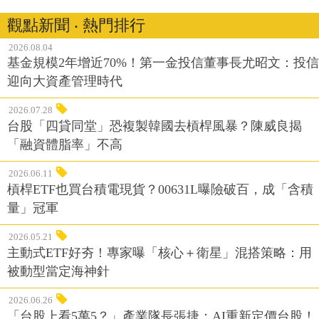
觀點新聞 ‧ 熱門排行
2026.08.04
基金規模2年增近70%！第一金投信董事長尤昭文：投信
迎向大資產管理時代
2026.07.28
台股「四貸同堂」恐複製韓國去槓桿風暴？陳威良揭
「融資體脂率」不高
2026.06.11
槓桿ETF也買台積電現貨？00631L曝險破百，成「含積
量」冠軍
2026.05.21
主動式ETF好夯！專家曝「核心＋衛星」混搭策略：用
被動型當定海神針
2026.06.26
「台股上看5萬5？」產業隊長張捷：AI重新定價台股！