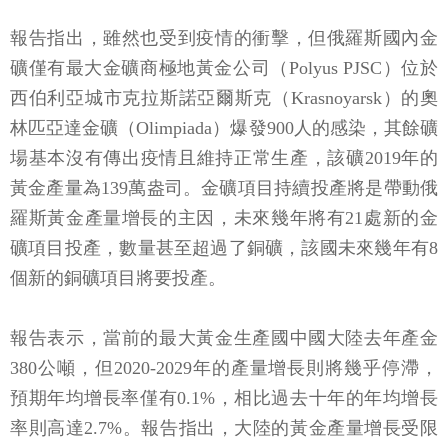
報告指出，雖然也受到疫情的衝擊，但俄羅斯國內金
礦僅有最大金礦商極地黃金公司（Polyus PJSC）位於
西伯利亞城市克拉斯諾亞爾斯克（Krasnoyarsk）的奧
林匹亞達金礦（Olimpiada）爆發900人的感染，其餘礦
場基本沒有傳出疫情且維持正常生產，該礦2019年的
黃金產量為139萬盎司。金礦項目持續投產將是帶動俄
羅斯黃金產量增長的主因，未來幾年將有21處新的金
礦項目投產，數量甚至超過了銅礦，該國未來幾年有8
個新的銅礦項目將要投產。
報告表示，當前的最大黃金生產國中國大陸去年產金
380公噸，但2020-2029年的產量增長則將幾乎停滯，
預期年均增長率僅有0.1%，相比過去十年的年均增長
率則高達2.7%。報告指出，大陸的黃金產量增長受限