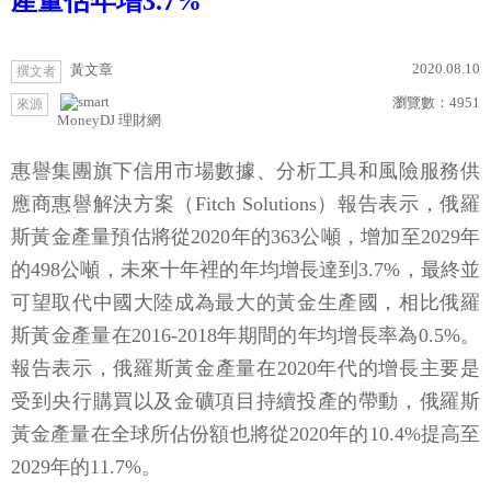
產量估年增3.7%
2020.08.10
黃文章
撰文者
瀏覽數：
4951
來源
MoneyDJ 理財網
惠譽集團旗下信用市場數據、分析工具和風險服務供
應商惠譽解決方案（Fitch Solutions）報告表示，俄羅
斯黃金產量預估將從2020年的363公噸，增加至2029年
的498公噸，未來十年裡的年均增長達到3.7%，最終並
可望取代中國大陸成為最大的黃金生產國，相比俄羅
斯黃金產量在2016-2018年期間的年均增長率為0.5%。
報告表示，俄羅斯黃金產量在2020年代的增長主要是
受到央行購買以及金礦項目持續投產的帶動，俄羅斯
黃金產量在全球所佔份額也將從2020年的10.4%提高至
2029年的11.7%。