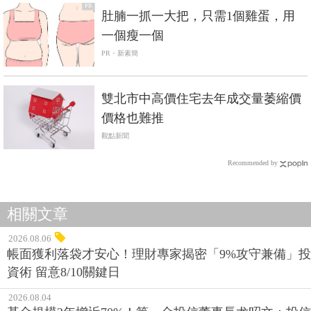
PR
肚腩一抓一大把，只需1個雞蛋，用
一個瘦一個
PR・新素簡
雙北市中高價住宅去年成交量萎縮價
價格也難推
觀點新聞
Recommended by
相關文章
2026.08.06
帳面獲利落袋才安心！理財專家揭密「9%攻守兼備」投
資術 留意8/10關鍵日
2026.08.04