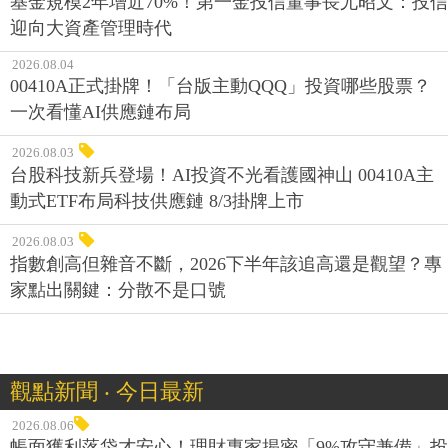
基金規模2年增近70%！第一金投信董事長尤昭文：投信
迎向大資產管理時代
2026.08.04
00410A正式掛牌！「台版主動QQQ」投資哪些股票？
一次看懂AI供應鏈布局
2026.08.03
台股科技新兵登場！AI投資不光看護國神山 00410A主
動式ETF布局科技供應鏈 8/3掛牌上市
2026.08.03
指數創高但雜音不斷，2026下半年該追高還是觀望？專
家點出關鍵：分散不是口號
觀點新聞 ‧ 今日最新
2026.08.06
帳面獲利落袋才安心！理財專家揭密「9%攻守兼備」投