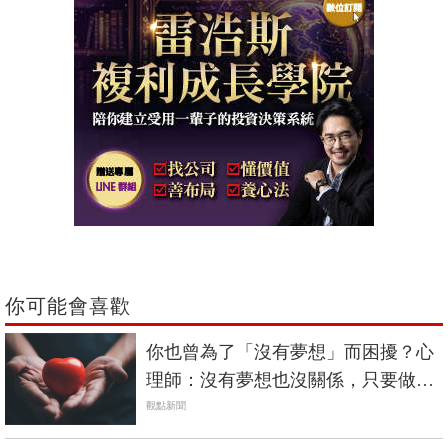
你可能會喜歡
你也曾為了「沒有夢想」而困擾？心
理師：沒有夢想也沒關係，只要做好
「這件事」就行
觀點新聞