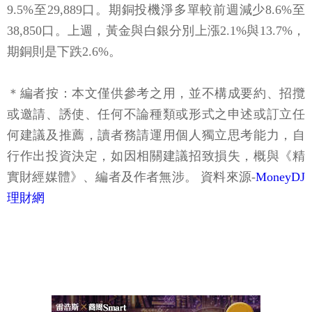
9.5%至29,889口。期銅投機淨多單較前週減少8.6%至
38,850口。上週，黃金與白銀分別上漲2.1%與13.7%，
期銅則是下跌2.6%。
＊編者按：本文僅供參考之用，並不構成要約、招攬
或邀請、誘使、任何不論種類或形式之申述或訂立任
何建議及推薦，讀者務請運用個人獨立思考能力，自
行作出投資決定，如因相關建議招致損失，概與《精
實財經媒體》、編者及作者無涉。 資料來源-
MoneyDJ
理財網