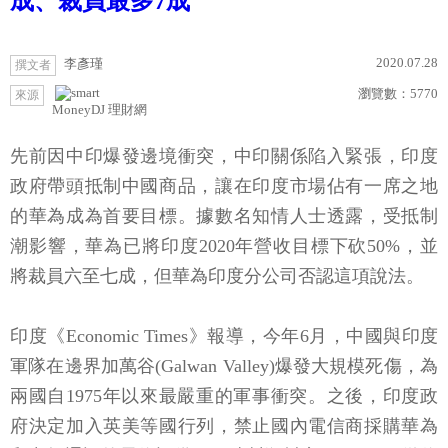
成、裁員最多7成
2020.07.28
李彥瑾
撰文者
瀏覽數：
5770
來源
MoneyDJ 理財網
先前因中印爆發邊境衝突，中印關係陷入緊張，印度
政府帶頭抵制中國商品，讓在印度市場佔有一席之地
的華為成為首要目標。據數名知情人士透露，受抵制
潮影響，華為已將印度2020年營收目標下砍50%，並
將裁員六至七成，但華為印度分公司否認這項說法。
印度《Economic Times》報導，今年6月，中國與印度
軍隊在邊界加萬谷(Galwan Valley)爆發大規模死傷，為
兩國自1975年以來最嚴重的軍事衝突。之後，印度政
府決定加入英美等國行列，禁止國內電信商採購華為