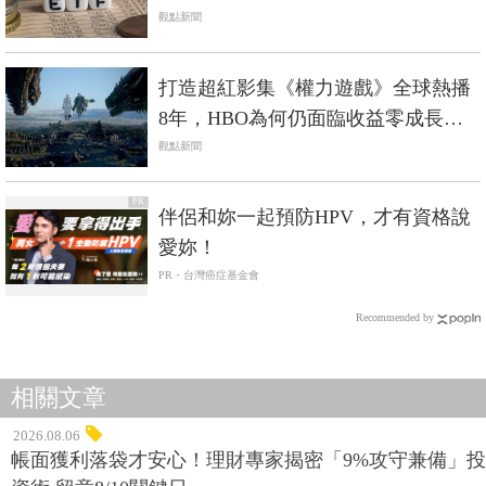
觀點新聞
打造超紅影集《權力遊戲》全球熱播
8年，HBO為何仍面臨收益零成長、
CEO離職？
觀點新聞
PR
伴侶和妳一起預防HPV，才有資格說
愛妳！
PR・台灣癌症基金會
Recommended by
相關文章
2026.08.06
帳面獲利落袋才安心！理財專家揭密「9%攻守兼備」投