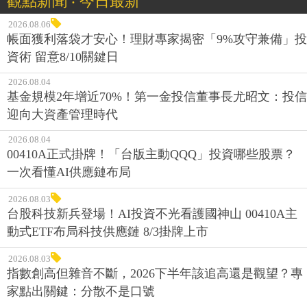
觀點新聞 ‧ 今日最新
2026.08.06
帳面獲利落袋才安心！理財專家揭密「9%攻守兼備」投
資術 留意8/10關鍵日
2026.08.04
基金規模2年增近70%！第一金投信董事長尤昭文：投信
迎向大資產管理時代
2026.08.04
00410A正式掛牌！「台版主動QQQ」投資哪些股票？
一次看懂AI供應鏈布局
2026.08.03
台股科技新兵登場！AI投資不光看護國神山 00410A主
動式ETF布局科技供應鏈 8/3掛牌上市
2026.08.03
指數創高但雜音不斷，2026下半年該追高還是觀望？專
家點出關鍵：分散不是口號