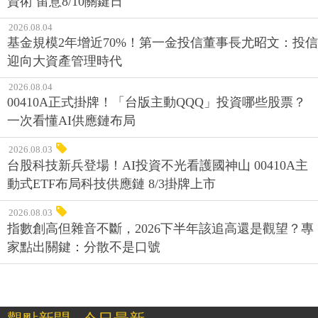
資術 留意8/10關鍵日
2026.08.04
基金規模2年增近70%！第一金投信董事長尤昭文：投信
迎向大資產管理時代
2026.08.04
00410A正式掛牌！「台版主動QQQ」投資哪些股票？
一次看懂AI供應鏈布局
2026.08.03
台股科技新兵登場！AI投資不光看護國神山 00410A主
動式ETF布局科技供應鏈 8/3掛牌上市
2026.08.03
指數創高但雜音不斷，2026下半年該追高還是觀望？專
家點出關鍵：分散不是口號