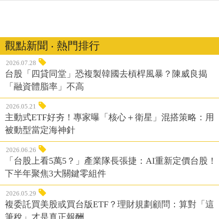
觀點新聞 ‧ 熱門排行
2026.07.28
台股「四貸同堂」恐複製韓國去槓桿風暴？陳威良揭
「融資體脂率」不高
2026.05.21
主動式ETF好夯！專家曝「核心＋衛星」混搭策略：用
被動型當定海神針
2026.06.26
「台股上看5萬5？」產業隊長張捷：AI重新定價台股！
下半年聚焦3大關鍵零組件
2026.05.29
複委託買美股或買台版ETF？理財規劃顧問：算對「這
筆稅」才是真正報酬