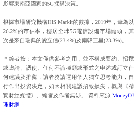
影響東南亞國家的5G採購決策。
根據市場研究機構IHS Markit的數據，2019年，華為以
26.2%的市佔率，穩居全球5G電信設備市場龍頭，其
次是來自瑞典的愛立信(23.4%)及南韓三星(23.3%)。
＊編者按：本文僅供參考之用，並不構成要約、招攬
或邀請、誘使、任何不論種類或形式之申述或訂立任
何建議及推薦，讀者務請運用個人獨立思考能力，自
行作出投資決定，如因相關建議招致損失，概與《精
實財經媒體》、編者及作者無涉。 資料來源-
MoneyDJ
理財網