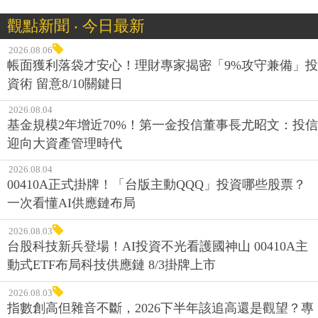
觀點新聞 ‧ 今日最新
2026.08.06
帳面獲利落袋才安心！理財專家揭密「9%攻守兼備」投
資術 留意8/10關鍵日
2026.08.04
基金規模2年增近70%！第一金投信董事長尤昭文：投信
迎向大資產管理時代
2026.08.04
00410A正式掛牌！「台版主動QQQ」投資哪些股票？
一次看懂AI供應鏈布局
2026.08.03
台股科技新兵登場！AI投資不光看護國神山 00410A主
動式ETF布局科技供應鏈 8/3掛牌上市
2026.08.03
指數創高但雜音不斷，2026下半年該追高還是觀望？專