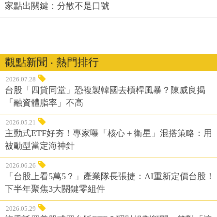
家點出關鍵：分散不是口號
觀點新聞 ‧ 熱門排行
2026.07.28
台股「四貸同堂」恐複製韓國去槓桿風暴？陳威良揭
「融資體脂率」不高
2026.05.21
主動式ETF好夯！專家曝「核心＋衛星」混搭策略：用
被動型當定海神針
2026.06.26
「台股上看5萬5？」產業隊長張捷：AI重新定價台股！
下半年聚焦3大關鍵零組件
2026.05.29