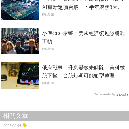
AI重新定價台股！下半年聚焦3大關
鍵零組件
觀點新聞
小摩CEO示警：美國經濟復甦恐脫離
正軌
觀點新聞
俄烏戰事、升息變數未解除，美科技
股下挫，台股短期可能箱型整理
觀點新聞
Recommended by
相關文章
2026.08.06