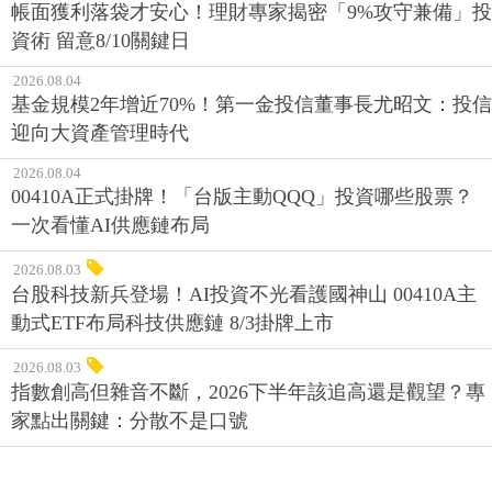
帳面獲利落袋才安心！理財專家揭密「9%攻守兼備」投
資術 留意8/10關鍵日
2026.08.04
基金規模2年增近70%！第一金投信董事長尤昭文：投信
迎向大資產管理時代
2026.08.04
00410A正式掛牌！「台版主動QQQ」投資哪些股票？
一次看懂AI供應鏈布局
2026.08.03
台股科技新兵登場！AI投資不光看護國神山 00410A主
動式ETF布局科技供應鏈 8/3掛牌上市
2026.08.03
指數創高但雜音不斷，2026下半年該追高還是觀望？專
家點出關鍵：分散不是口號