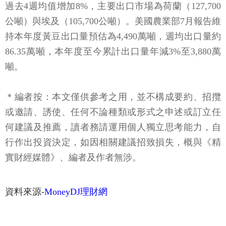
過去4週均值增加8%，主要出口市場為荷蘭（127,700
公噸）與埃及（105,700公噸）。美國農業部7月報告維
持本年度黃豆出口量預估為4,490萬噸，週均出口量約
86.35萬噸，本年度至今累計出口量年減3%至3,880萬
噸。
＊編者按：本文僅供參考之用，並不構成要約、招攬
或邀請、誘使、任何不論種類或形式之申述或訂立任
何建議及推薦，讀者務請運用個人獨立思考能力，自
行作出投資決定，如因相關建議招致損失，概與《精
實財經媒體》、編者及作者無涉。
資料來源-
MoneyDJ理財網