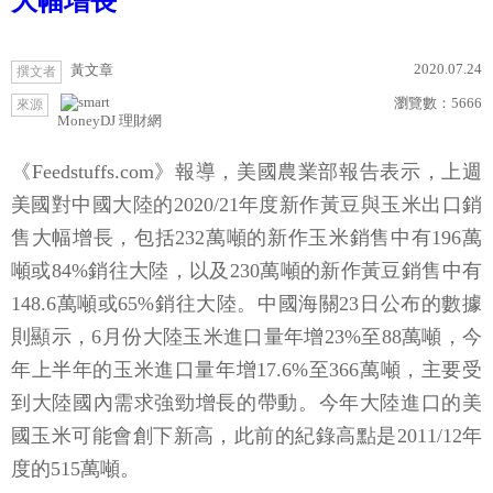
大幅增長
2020.07.24
黃文章
撰文者
瀏覽數：
5666
來源
MoneyDJ 理財網
《Feedstuffs.com》報導，美國農業部報告表示，上週
美國對中國大陸的2020/21年度新作黃豆與玉米出口銷
售大幅增長，包括232萬噸的新作玉米銷售中有196萬
噸或84%銷往大陸，以及230萬噸的新作黃豆銷售中有
148.6萬噸或65%銷往大陸。中國海關23日公布的數據
則顯示，6月份大陸玉米進口量年增23%至88萬噸，今
年上半年的玉米進口量年增17.6%至366萬噸，主要受
到大陸國內需求強勁增長的帶動。今年大陸進口的美
國玉米可能會創下新高，此前的紀錄高點是2011/12年
度的515萬噸。