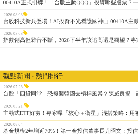
00410A正式掛牌！「台版主動QQQ」投資哪些股票？
2026.08.03
台股科技新兵登場！AI投資不光看護國神山 00410A主動
2026.08.03
指數創高但雜音不斷，2026下半年該追高還是觀望？
觀點新聞 ‧ 熱門排行
2026.07.28
台股「四貸同堂」恐複製韓國去槓桿風暴？陳威良揭「
2026.05.21
主動式ETF好夯！專家曝「核心＋衛星」混搭策略：用
2026.08.04
基金規模2年增近70%！第一金投信董事長尤昭文：投