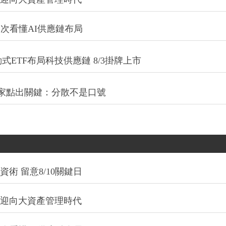
一次看懂AI供應鏈布局
式ETF布局科技供應鏈 8/3掛牌上市
專家點出關鍵：分散不是口號
術 留意8/10關鍵日
信迎向大資產管理時代