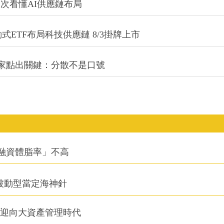
一次看懂AI供應鏈布局
式ETF布局科技供應鏈 8/3掛牌上市
專家點出關鍵：分散不是口號
融資體脂率」不高
被動型當定海神針
信迎向大資產管理時代