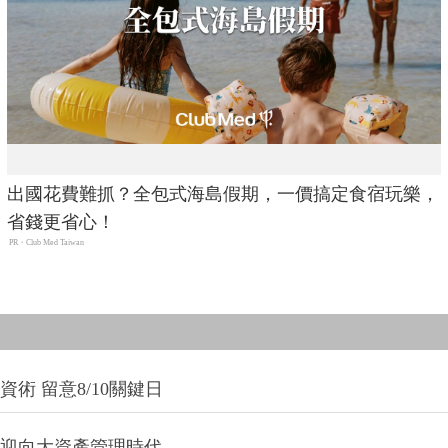
出國花費難抓？全包式海島假期，一價搞定食宿玩樂，
省錢更省心！
PR・Club Med Taiwan
術 留意8/10關鍵日
信迎向大資產管理時代