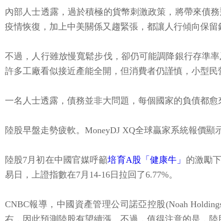
內部人士透露，過於積極的貨幣刺激政策，將帶來債務
疫情恢復，加上中美關係又趨緊張，都讓人行傾向保留
不過，人行雖放慢寬鬆步伐，卻仍可能調降銀行存準率
許多工廠看似接近產能全開，但消費者仍謹慎，小型民
一名人士透露，債務並非大問題，每個國家的負債都愈
陸股早盤走勢疲軟。MoneyDJ XQ全球贏家系統報價顯示，
陸股7月初在中國官媒呼籲
培育A股「健康牛」
的激勵下
易日，上證指數在7月14-16日拉回了6.77%。
CNBC報導，中國資產管理公司諾亞控股(Noah Holdings)
右，因此預測陸股有望續漲。不過，值得注意的是，陸