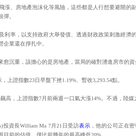
飛漲、房地產泡沫化等風險，這些都是人行想要避開的
銀彈。
及利率，以支持政府大舉發債、透過財政政策刺激經濟
營企業還在掙扎中。
來愈沉重，該擔心的是房地產，當局的確對湧進房市的資
上證指數23日早盤下挫1.19%、暫收3,293.54點。
飆高，上證指數7月前兩週一口氣大漲14%。不過，陸
投資長William Ma 7月21日受訪
表示
，他的公司正在密
股目前的估值，僅比前幾年的最高峰低20%。