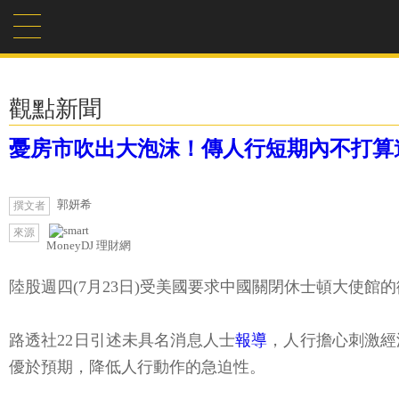
觀點新聞
憂房市吹出大泡沫！傳人行短期內不打算
郭妍希
撰文者
來源
MoneyDJ 理財網
陸股週四(7月23日)受美國要求中國關閉休士頓大使館
路透社22日引述未具名消息人士
報導
，人行擔心刺激經
優於預期，降低人行動作的急迫性。