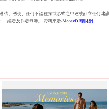
邀請、誘使、任何不論種類或形式之申述或訂立任何建
、編者及作者無涉。 資料來源-
MoneyDJ理財網