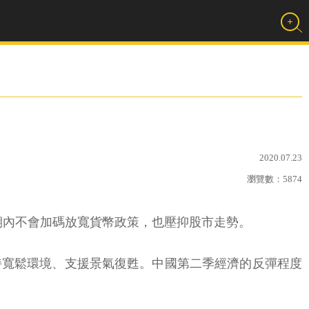
2020.07.23
瀏覽數：
5874
短期內不會加碼放寬貨幣政策，也壓抑股市走勢。
持寬鬆環境、支援景氣復甦。中國第二季經濟的反彈程度