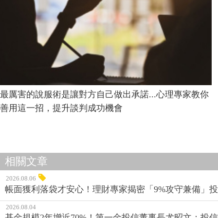
最厲害的說服術是讓對方自己做出承諾...心理專家教你
善用這一招，提升談判成功機會
相關文章
2026.08.06
帳面獲利落袋才安心！理財專家揭密「9%攻守兼備」投資
2026.08.04
基金規模2年增近70%！第一金投信董事長尤昭文：投