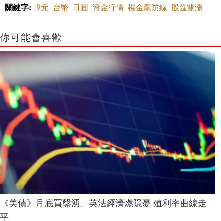
關鍵字:
韓元
台幣
日圓
資金行情
楊金龍防線
股匯雙漲
你可能會喜歡
《美債》月底買盤湧、英法經濟燃隱憂 殖利率曲線走
平