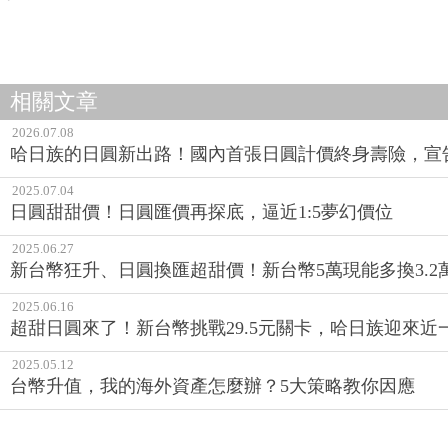
相關文章
2026.07.08
哈日族的日圓新出路！國內首張日圓計價終身壽險，宣
2025.07.04
日圓甜甜價！日圓匯價再探底，逼近1:5夢幻價位
2025.06.27
新台幣狂升、日圓換匯超甜價！新台幣5萬現能多換3.2
2025.06.16
超甜日圓來了！新台幣挑戰29.5元關卡，哈日族迎來近
2025.05.12
台幣升值，我的海外資產怎麼辦？5大策略教你因應