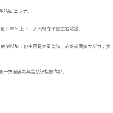
 29.5 元。
升值 0.05% 上下，人民幣在平盤左右震盪。
診病例增加，但主因是大量普篩、篩檢範圍擴大所致，實
統一投顧認為無需預設指數高點。