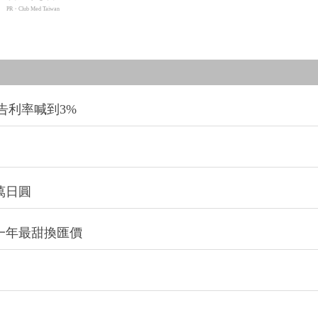
PR・Club Med Taiwan
告利率喊到3%
萬日圓
一年最甜換匯價