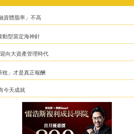
融資體脂率」不高
被動型當定海神針
信迎向大資產管理時代
筆稅」才是真正報酬
有今天成就