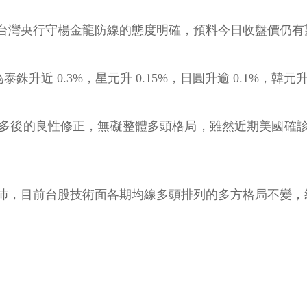
灣央行守楊金龍防線的態度明確，預料今日收盤價仍有望站回
銖升近 0.3%，星元升 0.15%，日圓升逾 0.1%，韓元
多後的良性修正，無礙整體多頭格局，雖然近期美國確
沛，目前台股技術面各期均線多頭排列的多方格局不變，