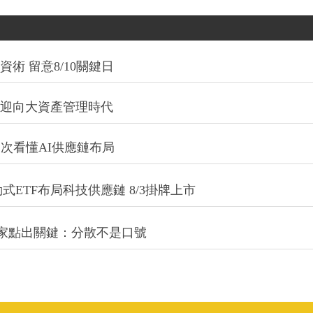
術 留意8/10關鍵日
信迎向大資產管理時代
一次看懂AI供應鏈布局
式ETF布局科技供應鏈 8/3掛牌上市
專家點出關鍵：分散不是口號