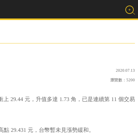
2020.07.13
瀏覽數：
5200
29.44 元，升值多達 1.73 角，已是連續第 11 個交易
五高點 29.431 元，台幣暫未見漲勢緩和。