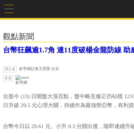
觀點新聞
台幣狂飆逾1.7角 連11度破楊金龍防線 
鉅亨網記者王莞甯 台北
撰文者
來源
鉅亨網
台股今 (13) 日開盤大漲百點，盤中略見修正仍站穩 1210
日升破 29.5 元心理大關，持續作為最強勢亞幣，有利
台幣今日以 29.61 元、小升 0.3 分開出後，隨即連續升破