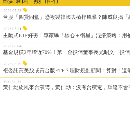
觀點新聞 ‧ 熱門排行
2026.07.28
台股「四貸同堂」恐複製韓國去槓桿風暴？陳威良揭「
2026.05.21
主動式ETF好夯！專家曝「核心＋衛星」混搭策略：用
2026.08.04
基金規模2年增近70%！第一金投信董事長尤昭文：投
2026.05.29
複委託買美股或買台版ETF？理財規劃顧問：算對「這
2025.08.22
黃仁勳旋風來台演講，黃仁勳：沒有台積電，輝達不會