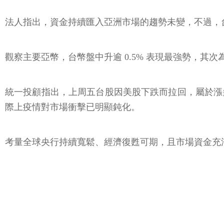
法人指出，資金持續匯入亞洲市場的趨勢未變，不過，台
觀察主要亞幣，台幣盤中升逾 0.5% 表現最強勢，其次為泰
統一投顧指出，上周五台股因美股下跌而拉回，屬於漲
際上疫情對市場衝擊已明顯鈍化。
考量全球央行持續寬鬆、經濟復甦可期，且市場資金充