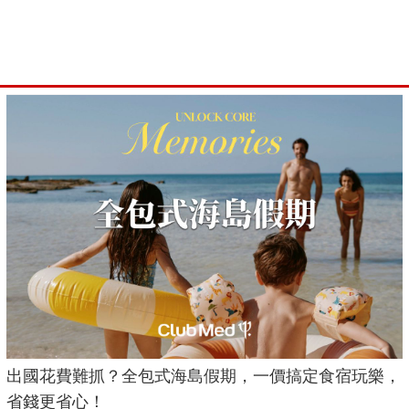
出國花費難抓？全包式海島假期，一價搞定食宿玩樂，
省錢更省心！