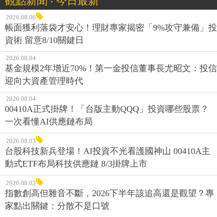
觀點新聞 ‧ 今日最新
2026.08.06
帳面獲利落袋才安心！理財專家揭密「9%攻守兼備」投
資術 留意8/10關鍵日
2026.08.04
基金規模2年增近70%！第一金投信董事長尤昭文：投信
迎向大資產管理時代
2026.08.04
00410A正式掛牌！「台版主動QQQ」投資哪些股票？
一次看懂AI供應鏈布局
2026.08.03
台股科技新兵登場！AI投資不光看護國神山 00410A主
動式ETF布局科技供應鏈 8/3掛牌上市
2026.08.03
指數創高但雜音不斷，2026下半年該追高還是觀望？專
家點出關鍵：分散不是口號