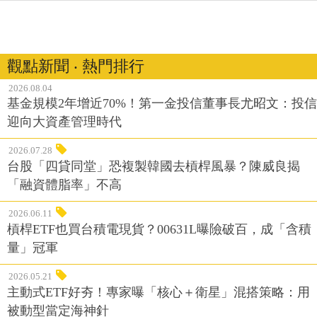
觀點新聞 ‧ 熱門排行
2026.08.04
基金規模2年增近70%！第一金投信董事長尤昭文：投信
迎向大資產管理時代
2026.07.28
台股「四貸同堂」恐複製韓國去槓桿風暴？陳威良揭
「融資體脂率」不高
2026.06.11
槓桿ETF也買台積電現貨？00631L曝險破百，成「含積
量」冠軍
2026.05.21
主動式ETF好夯！專家曝「核心＋衛星」混搭策略：用
被動型當定海神針