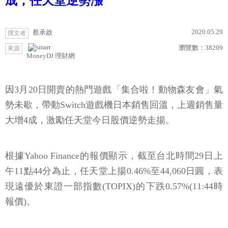
成；任天堂逆勢漲
2020.05.29
蔡承啟
撰文者
瀏覽數：
38209
來源
MoneyDJ 理財網
因3月20日開賣的熱門遊戲「集合啦！動物森友會」氣
勢未歇，帶動Switch遊戲機日本銷售回溫，上週銷售量
大增4成，激勵任天堂今日股價逆勢走揚。
根據Yahoo Finance的報價顯示，截至台北時間29日上
午11點44分為止，任天堂上揚0.46%至44,060日圓，表
現遠優於東證一部指數(TOPIX)的下跌0.57%(11:44時
報價)。