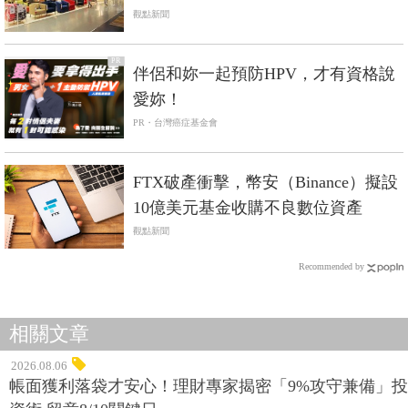
觀點新聞
PR
伴侶和妳一起預防HPV，才有資格說
愛妳！
PR・台灣癌症基金會
FTX破產衝擊，幣安（Binance）擬設
10億美元基金收購不良數位資產
觀點新聞
Recommended by
相關文章
2026.08.06
帳面獲利落袋才安心！理財專家揭密「9%攻守兼備」投