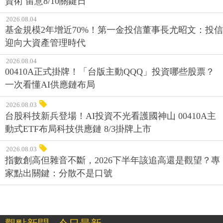
資術 留意8/10關鍵日
2026.08.04
基金規模2年增近70%！第一金投信董事長尤昭文：投信
迎向大資產管理時代
2026.08.04
00410A正式掛牌！「台版主動QQQ」投資哪些股票？
一次看懂AI供應鏈布局
2026.08.03
台股科技新兵登場！AI投資不光看護國神山 00410A主
動式ETF布局科技供應鏈 8/3掛牌上市
2026.08.03
指數創高但雜音不斷，2026下半年該追高還是觀望？專
家點出關鍵：分散不是口號