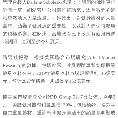
管理合夥人Darlene Soboleski也說：「我們的飛輪車已
銷售一空。網站管理公司還打電話來，因為我們的網
站突然湧入大量流量。」她指出，對健身器材的大量
需求，凸顯了健身房的重要性，以及對人們保持健康
的積極影響。在麻州，當地政府已下令所有健身房暫
時關閉，直到至少今年夏天。
路透社報導，根據美國聯合市場研究(Allied Market
Research)的數據，包括跳床、健身腳踏車和划船機等
健身器材在內，2019年健身器材市場規模達到115億美
元，預計2027年將進一步成長至152億美元。
據美國市場調查公司NPD Group 5月7日公佈，今年3
月，美國健身器材銷量激增130%，包括槓鈴、啞鈴等
自由重量器材、重訓椅和健身腳踏車的銷量都明顯成