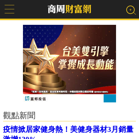
觀點新聞
疫情掀居家健身熱！美健身器材3月銷量