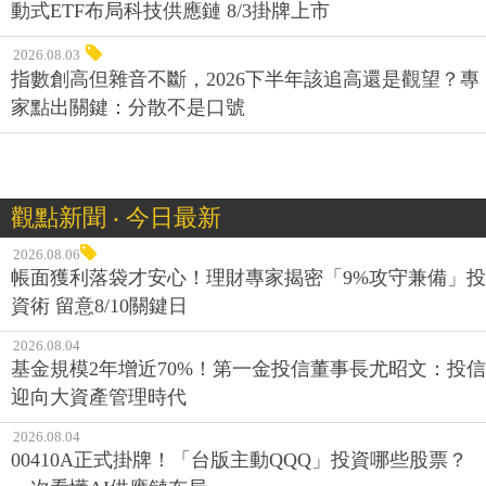
動式ETF布局科技供應鏈 8/3掛牌上市
2026.08.03
指數創高但雜音不斷，2026下半年該追高還是觀望？專
家點出關鍵：分散不是口號
觀點新聞 ‧ 今日最新
2026.08.06
帳面獲利落袋才安心！理財專家揭密「9%攻守兼備」投
資術 留意8/10關鍵日
2026.08.04
基金規模2年增近70%！第一金投信董事長尤昭文：投信
迎向大資產管理時代
2026.08.04
00410A正式掛牌！「台版主動QQQ」投資哪些股票？