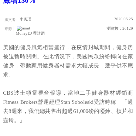
激增130%
2020.05.25
李彥瑾
撰文者
瀏覽數：
26129
來源
MoneyDJ 理財網
美國的健身風氣相當盛行，在疫情封城期間，健身房
被迫暫時關閉。在此情況下，美國民眾紛紛轉向在家
健身，帶動家用健身器材需求大幅成長，幾乎供不應
求。
CBS波士頓電視台報導，當地二手健身器材經銷商
Fitness Brokers營運經理Stan Soboleski受訪時稱：「過
去8週來，我們總共售出超過61,000磅的啞鈴、槓片和
壺鈴。」