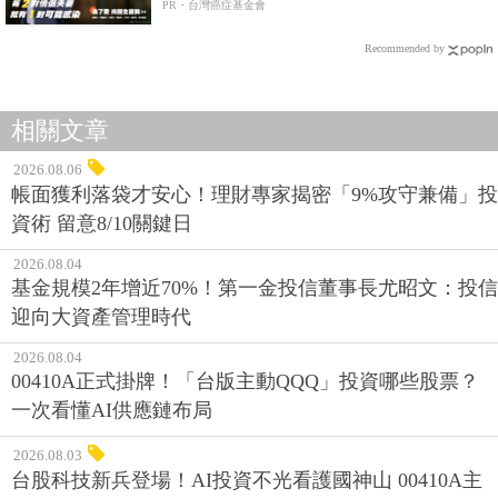
PR・台灣癌症基金會
Recommended by
相關文章
2026.08.06
帳面獲利落袋才安心！理財專家揭密「9%攻守兼備」投
資術 留意8/10關鍵日
2026.08.04
基金規模2年增近70%！第一金投信董事長尤昭文：投信
迎向大資產管理時代
2026.08.04
00410A正式掛牌！「台版主動QQQ」投資哪些股票？
一次看懂AI供應鏈布局
2026.08.03
台股科技新兵登場！AI投資不光看護國神山 00410A主