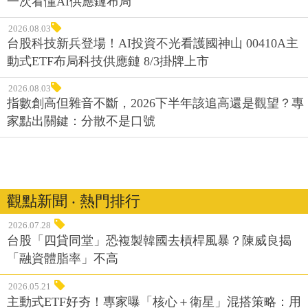
一次看懂AI供應鏈布局
2026.08.03
台股科技新兵登場！AI投資不光看護國神山 00410A主
動式ETF布局科技供應鏈 8/3掛牌上市
2026.08.03
指數創高但雜音不斷，2026下半年該追高還是觀望？專
家點出關鍵：分散不是口號
觀點新聞 ‧ 熱門排行
2026.07.28
台股「四貸同堂」恐複製韓國去槓桿風暴？陳威良揭
「融資體脂率」不高
2026.05.21
主動式ETF好夯！專家曝「核心＋衛星」混搭策略：用