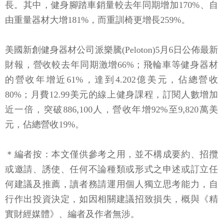
長。其中，健身腳踏車銷量較去年同期增加170%、自
由重量器材大增181%，而重訓椅更增長259%。
美國新創健身器材公司派樂騰(Peloton)5月6日公佈最新
財報，營收較去年同期激增66%；飛輪車等健身器材
的營收年增近61%，達到4.202億美元，佔總營收
80%；月費12.99美元的線上健身課程，訂閱人數增加
近一倍，突破886,100人，營收年增92%至9,820萬美
元，佔總營收19%。
＊編者按：本文僅供參考之用，並不構成要約、招攬
或邀請、誘使、任何不論種類或形式之申述或訂立任
何建議及推薦，讀者務請運用個人獨立思考能力，自
行作出投資決定，如因相關建議招致損失，概與《精
實財經媒體》、編者及作者無涉。