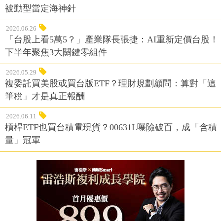
被動型當定海神針
2026.06.26
「台股上看5萬5？」產業隊長張捷：AI重新定價台股！
下半年聚焦3大關鍵零組件
2026.05.29
複委託買美股或買台版ETF？理財規劃顧問：算對「這
筆稅」才是真正報酬
2026.06.11
槓桿ETF也買台積電現貨？00631L曝險破百，成「含積
量」冠軍