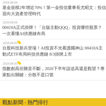
2026.08.04
基金規模2年增近70%！第一金投信董事長尤昭文：投信
迎向大資產管理時代
2026.08.04
00410A正式掛牌！「台版主動QQQ」投資哪些股票？
一次看懂AI供應鏈布局
2026.08.03
台股科技新兵登場！AI投資不光看護國神山 00410A主
動式ETF布局科技供應鏈 8/3掛牌上市
2026.08.03
指數創高但雜音不斷，2026下半年該追高還是觀望？專
家點出關鍵：分散不是口號
觀點新聞 ‧ 熱門排行