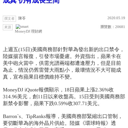
成真 仍有成長空間
2020.05.19
陳苓
撰文者
瀏覽數：
20681
來源
MoneyDJ 理財網
上週五(15日)美國商務部針對華為發出新的出口禁令，
陸媒揚言報復，引發市場憂慮。外資指出，蘋果卡在
美中砲火當中，供需光譜兩端都遭逢壓力，但是目前
為止，情況仍舊雷聲大雨點小，最壞情況不大可能成
真，宣布蘋果目標價維持不變。
MoneyDJ iQuote報價顯示，18日蘋果上漲2.36%收
314.96美元，創11日以來收盤高。15日受到美國商務部
新禁令影響，蘋果下跌0.59%收307.71美元。
Barron`s、TipRanks報導，美國商務部緊縮出口管制，
要切斷華為的海外晶片供給。陸媒《環球時報》透