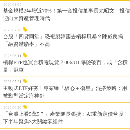
2026.08.04
基金規模2年增近70%！第一金投信董事長尤昭文：投信
迎向大資產管理時代
2026.07.28
台股「四貸同堂」恐複製韓國去槓桿風暴？陳威良揭
「融資體脂率」不高
2026.06.11
槓桿ETF也買台積電現貨？00631L曝險破百，成「含積
量」冠軍
2026.05.21
主動式ETF好夯！專家曝「核心＋衛星」混搭策略：用
被動型當定海神針
2026.06.26
「台股上看5萬5？」產業隊長張捷：AI重新定價台股！
下半年聚焦3大關鍵零組件