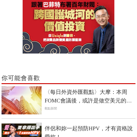
你可能會喜歡
〈每日外資外匯觀點〉大摩：本周
FOMC會議後，或許是做空美元的好
時機
觀點新聞
PR
伴侶和妳一起預防HPV，才有資格說
愛妳！