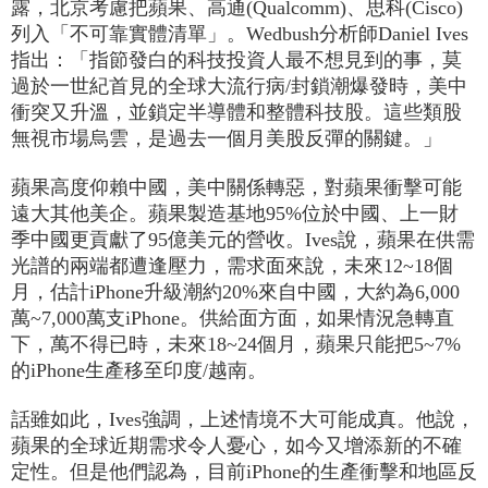
露，北京考慮把蘋果、高通(Qualcomm)、思科(Cisco)
列入「不可靠實體清單」。Wedbush分析師Daniel Ives
指出：「指節發白的科技投資人最不想見到的事，莫
過於一世紀首見的全球大流行病/封鎖潮爆發時，美中
衝突又升溫，並鎖定半導體和整體科技股。這些類股
無視市場烏雲，是過去一個月美股反彈的關鍵。」
蘋果高度仰賴中國，美中關係轉惡，對蘋果衝擊可能
遠大其他美企。蘋果製造基地95%位於中國、上一財
季中國更貢獻了95億美元的營收。Ives說，蘋果在供需
光譜的兩端都遭逢壓力，需求面來說，未來12~18個
月，估計iPhone升級潮約20%來自中國，大約為6,000
萬~7,000萬支iPhone。供給面方面，如果情況急轉直
下，萬不得已時，未來18~24個月，蘋果只能把5~7%
的iPhone生產移至印度/越南。
話雖如此，Ives強調，上述情境不大可能成真。他說，
蘋果的全球近期需求令人憂心，如今又增添新的不確
定性。但是他們認為，目前iPhone的生產衝擊和地區反