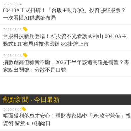
2026.08.04
00410A正式掛牌！「台版主動QQQ」投資哪些股票？
一次看懂AI供應鏈布局
2026.08.03
台股科技新兵登場！AI投資不光看護國神山 00410A主
動式ETF布局科技供應鏈 8/3掛牌上市
2026.08.03
指數創高但雜音不斷，2026下半年該追高還是觀望？專
家點出關鍵：分散不是口號
觀點新聞 ‧ 今日最新
2026.08.06
帳面獲利落袋才安心！理財專家揭密「9%攻守兼備」投
資術 留意8/10關鍵日