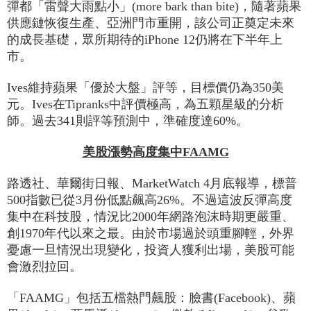
彈都「雷聲大雨點小」(more bark than bite)，隨著蘋果
供應鏈恢復生產、亞洲門市重開，該公司正奠定未來
的成長基礎，眾所期待的iPhone 12仍將在下半年上
市。
Ives維持蘋果「優於大盤」評等，目標價仍為350美
元。Ives在Tipranks中評價極高，為五顆星級的分析
師。過去341則評等預測中，準確度達60%。
美股漲勢高度集中FAAMG
路透社、華爾街日報、MarketWatch 4月底報導，標普
500指數已從3月份低點飆高26%。不過這波反彈高度
集中在科技股，情況比2000年網路泡沫時期更嚴重、
創1970年代以來之最。由於市場過於頭重腳輕，外界
憂慮一旦情況出現變化，投資人獲利出場，美股可能
會激烈拉回。
「FAAMG」包括五檔熱門飆股：臉書(Facebook)、蘋