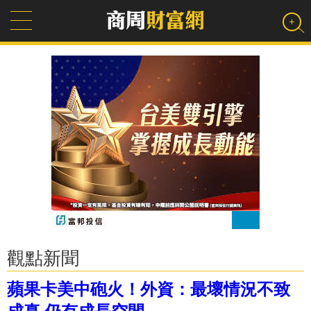
觀點新聞
蘋果卡美中砲火！外資：最壞情況不致