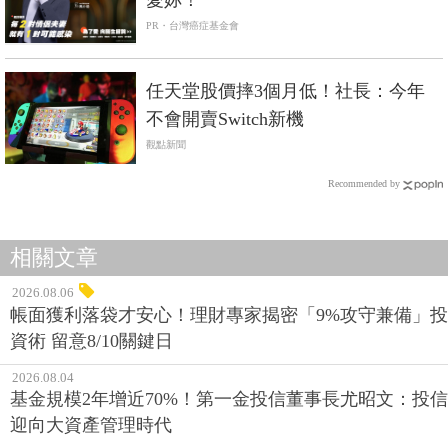
PR・台灣癌症基金會
任天堂股價摔3個月低！社長：今年
不會開賣Switch新機
觀點新聞
Recommended by
相關文章
2026.08.06
帳面獲利落袋才安心！理財專家揭密「9%攻守兼備」投
資術 留意8/10關鍵日
2026.08.04
基金規模2年增近70%！第一金投信董事長尤昭文：投信
迎向大資產管理時代