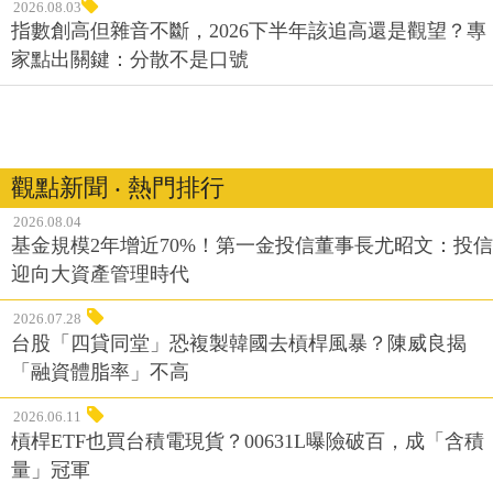
2026.08.03
指數創高但雜音不斷，2026下半年該追高還是觀望？專
家點出關鍵：分散不是口號
觀點新聞 ‧ 熱門排行
2026.08.04
基金規模2年增近70%！第一金投信董事長尤昭文：投信
迎向大資產管理時代
2026.07.28
台股「四貸同堂」恐複製韓國去槓桿風暴？陳威良揭
「融資體脂率」不高
2026.06.11
槓桿ETF也買台積電現貨？00631L曝險破百，成「含積
量」冠軍