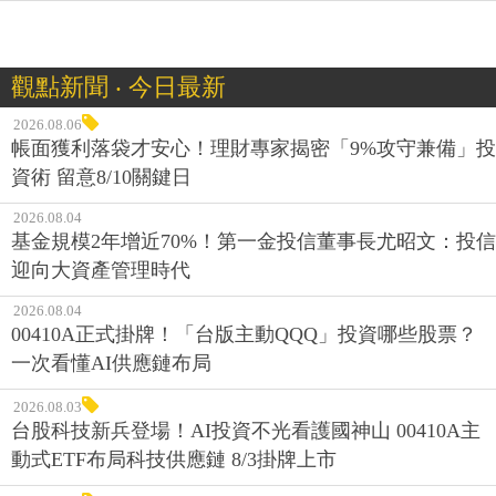
觀點新聞 ‧ 今日最新
2026.08.06
帳面獲利落袋才安心！理財專家揭密「9%攻守兼備」投
資術 留意8/10關鍵日
2026.08.04
基金規模2年增近70%！第一金投信董事長尤昭文：投信
迎向大資產管理時代
2026.08.04
00410A正式掛牌！「台版主動QQQ」投資哪些股票？
一次看懂AI供應鏈布局
2026.08.03
台股科技新兵登場！AI投資不光看護國神山 00410A主
動式ETF布局科技供應鏈 8/3掛牌上市