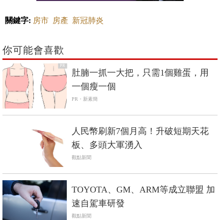
關鍵字:
房市
房產
新冠肺炎
你可能會喜歡
PR
肚腩一抓一大把，只需1個雞蛋，用
一個瘦一個
PR・新素簡
人民幣刷新7個月高！升破短期天花
板、多頭大軍湧入
觀點新聞
TOYOTA、GM、ARM等成立聯盟 加
速自駕車研發
觀點新聞