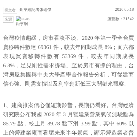
2020.05.18
鉅亨網記者張瑞傑
撰文者
瀏覽數：
21542
來源
鉅亨網
台灣疫情趨緩，房市看淡不淡。2020 年第一季全台買
賣移轉件數達 69361 件，較去年同期成長 8%；而六都
表現買賣移轉件數有 53369 件，較去年同期成長
6.8%，足見剛性需求撐場。至於房市有撐的理由，台
灣房屋集團與中央大學產學合作報告分析，可從建商
信心強、剛需支撐以及利率創新低三大關鍵來觀察。
1、建商推案信心僅短期影響，長期仍看好。台灣經濟
研究院公布我國 2020 年 3 月營建業營業氣候測驗點為
85.79 點，較上月 89.78 點下滑 3.99 點，其中 60% 以
上的營建業廠商看壞未來半年景氣，顯示營造業者普