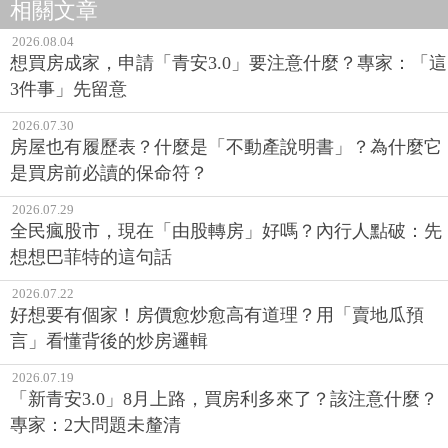
相關文章
2026.08.04
想買房成家，申請「青安3.0」要注意什麼？專家：「這
3件事」先留意
2026.07.30
房屋也有履歷表？什麼是「不動產說明書」？為什麼它
是買房前必讀的保命符？
2026.07.29
全民瘋股市，現在「由股轉房」好嗎？內行人點破：先
想想巴菲特的這句話
2026.07.22
好想要有個家！房價愈炒愈高有道理？用「賣地瓜預
言」看懂背後的炒房邏輯
2026.07.19
「新青安3.0」8月上路，買房利多來了？該注意什麼？
專家：2大問題未釐清