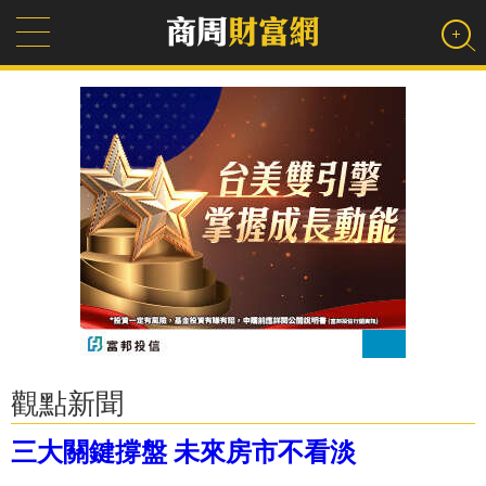
觀點新聞
三大關鍵撐盤 未來房市不看淡