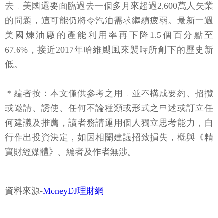
去，美國還要面臨過去一個多月來超過2,600萬人失業
的問題，這可能仍將令汽油需求繼續疲弱。最新一週
美國煉油廠的產能利用率再下降1.5個百分點至
67.6%，接近2017年哈維颶風來襲時所創下的歷史新
低。
＊編者按：本文僅供參考之用，並不構成要約、招攬
或邀請、誘使、任何不論種類或形式之申述或訂立任
何建議及推薦，讀者務請運用個人獨立思考能力，自
行作出投資決定，如因相關建議招致損失，概與《精
實財經媒體》、編者及作者無涉。
資料來源-
MoneyDJ理財網