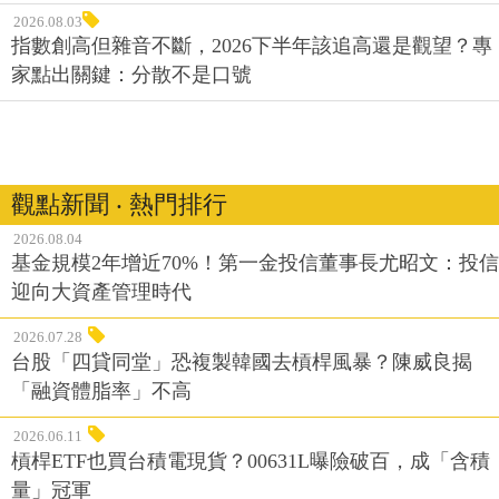
2026.08.03
指數創高但雜音不斷，2026下半年該追高還是觀望？專
家點出關鍵：分散不是口號
觀點新聞 ‧ 熱門排行
2026.08.04
基金規模2年增近70%！第一金投信董事長尤昭文：投信
迎向大資產管理時代
2026.07.28
台股「四貸同堂」恐複製韓國去槓桿風暴？陳威良揭
「融資體脂率」不高
2026.06.11
槓桿ETF也買台積電現貨？00631L曝險破百，成「含積
量」冠軍