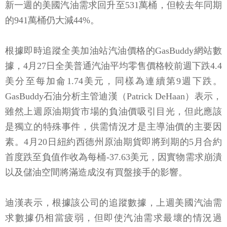
新一週的美國汽油需求回升至531萬桶，但較去年同期
的941萬桶仍大減44%。
根據即時追蹤全美加油站汽油價格的GasBuddy網站數
據，4月27日全美普通汽油平均零售價格較前週下跌4.4
美分至每加侖1.74美元，同樣為連續第9週下跌。
GasBuddy石油分析主管迪漢（Patrick DeHaan）表示，
雖然上週原油期貨市場的負油價吸引目光，但此應該
是獨立的特殊事件，供需情況才是主導油價的主要因
素。4月20日紐約西德州原油期貨即將到期的5月合約
首度跌至負值作收為每桶-37.63美元，因實物需求崩潰
以及儲油空間將滿造成沒有買盤接手的影響。
迪漢表示，根據該公司的追蹤數據，上週美國汽油需
求數據仍相當疲弱，但即使汽油需求最壞的情況過