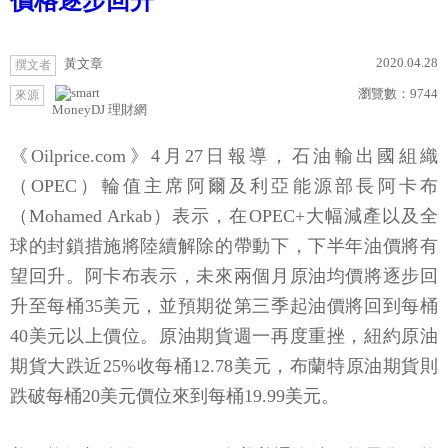
價格逐步回升
2020.04.28
黃文章
撰文者
瀏覽數：
9744
來源
MoneyDJ 理財網
《Oilprice.com》4月27日報導，石油輸出國組織
（OPEC）輪值主席阿爾及利亞能源部長阿卡布
（Mohamed Arkab）表示，在OPEC+大幅減產以及全
球的封鎖措施將陸續解除的帶動下，下半年油價將有
望回升。阿卡布表示，未來兩個月原油均價將逐步回
升至每桶35美元，並預期從第三季起油價將回到每桶
40美元以上價位。原油期貨週一再度重挫，紐約原油
期貨大跌近25%收每桶12.78美元，布蘭特原油期貨則
跌破每桶20美元價位來到每桶19.99美元。