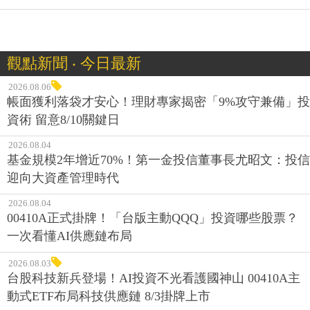
觀點新聞 ‧ 今日最新
2026.08.06
帳面獲利落袋才安心！理財專家揭密「9%攻守兼備」投
資術 留意8/10關鍵日
2026.08.04
基金規模2年增近70%！第一金投信董事長尤昭文：投信
迎向大資產管理時代
2026.08.04
00410A正式掛牌！「台版主動QQQ」投資哪些股票？
一次看懂AI供應鏈布局
2026.08.03
台股科技新兵登場！AI投資不光看護國神山 00410A主
動式ETF布局科技供應鏈 8/3掛牌上市