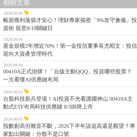
相關文章
2026.08.06
帳面獲利落袋才安心！理財專家揭密「9%攻守兼備」投
資術 留意8/10關鍵日
2026.08.04
基金規模2年增近70%！第一金投信董事長尤昭文：投信
迎向大資產管理時代
2026.08.04
00410A正式掛牌！「台版主動QQQ」投資哪些股票？
一次看懂AI供應鏈布局
2026.08.03
台股科技新兵登場！AI投資不光看護國神山 00410A主
動式ETF布局科技供應鏈 8/3掛牌上市
2026.08.03
指數創高但雜音不斷，2026下半年該追高還是觀望？專
家點出關鍵：分散不是口號