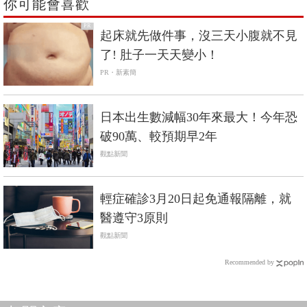
你可能會喜歡
PR
起床就先做件事，沒三天小腹就不見
了! 肚子一天天變小！
PR・新素簡
日本出生數減幅30年來最大！今年恐
破90萬、較預期早2年
觀點新聞
輕症確診3月20日起免通報隔離，就
醫遵守3原則
觀點新聞
Recommended by