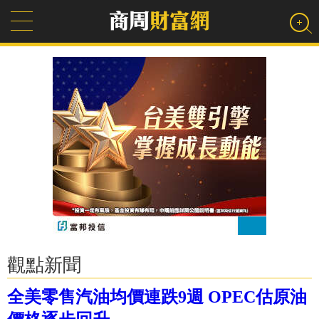
觀點新聞
全美零售汽油均價連跌9週 OPEC估原油