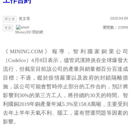
工作合約
2020.04.09
黃文章
撰文者
瀏覽數：
23999
來源
MoneyDJ 理財網
《MINING.COM》報導，智利國家銅業公司
（Codelco）4月8日表示，儘管武漢肺炎在全球爆發大
流行，但截至目前該公司的產量與銷量都百分百達成
目標；不過，鑑於疫情嚴重以及政府的封鎖隔離措
施，該公司可能會暫時停止部分的工作合約，預計將
影響到30%的第三方工人，將持續約30天的時間。智
利國銅2019年銅產量年減5.3%至158.8萬噸，主要受到
去年上半年天氣不利、罷工，還有營運問題等因素的
影響。