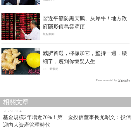
習近平籲防黑天鵝、灰犀牛！地方政
府隱形債烏雲罩頂
觀點新聞
PR
減肥首選，檸檬加它，堅持一週，腰
細了，瘦到你懷疑人生
PR・新素簡
Recommended by
相關文章
2026.08.04
基金規模2年增近70%！第一金投信董事長尤昭文：投信
迎向大資產管理時代