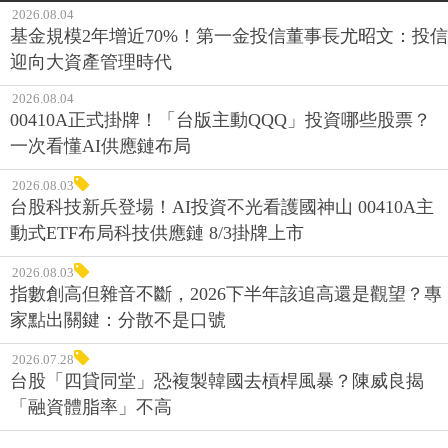
2026.08.04
基金規模2年增近70%！第一金投信董事長尤昭文：投信
迎向大資產管理時代
2026.08.04
00410A正式掛牌！「台版主動QQQ」投資哪些股票？
一次看懂AI供應鏈布局
2026.08.03
台股科技新兵登場！AI投資不光看護國神山 00410A主
動式ETF布局科技供應鏈 8/3掛牌上市
2026.08.03
指數創高但雜音不斷，2026下半年該追高還是觀望？專
家點出關鍵：分散不是口號
2026.07.28
台股「四貸同堂」恐複製韓國去槓桿風暴？陳威良揭
「融資體脂率」不高