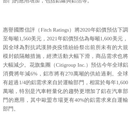
部門的應用增加，包括鋁罐與鋁箔等。
惠譽國際信評（Fitch Ratings）將2020年鋁價預估下調
至每噸1,560美元，2021年鋁價預估為每噸1,600美元，
因全球為對抗武漢肺炎疫情紛紛祭出前所未有的大規
模封鎖隔離措施，經濟活動大幅下滑，商品需求也將
大幅減少。花旗集團（Citigroup Inc.）預估今年全球鋁
消費將年減6%，鋁市將有270萬噸的供給過剩。全球
有超過1/4的鋁需求來自於運輸部門，相當於每年1,600
萬噸，特別是汽車輕量化的趨勢更增加了鋁在汽車部
門的應用，其中歐盟市場更有40%的鋁需求來自運輸
部門。