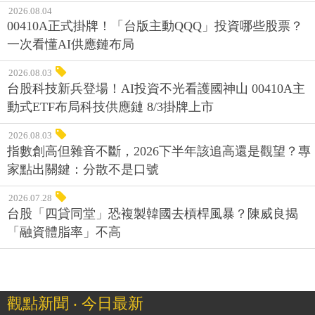
2026.08.04
00410A正式掛牌！「台版主動QQQ」投資哪些股票？
一次看懂AI供應鏈布局
2026.08.03
台股科技新兵登場！AI投資不光看護國神山 00410A主
動式ETF布局科技供應鏈 8/3掛牌上市
2026.08.03
指數創高但雜音不斷，2026下半年該追高還是觀望？專
家點出關鍵：分散不是口號
2026.07.28
台股「四貸同堂」恐複製韓國去槓桿風暴？陳威良揭
「融資體脂率」不高
觀點新聞 ‧ 今日最新