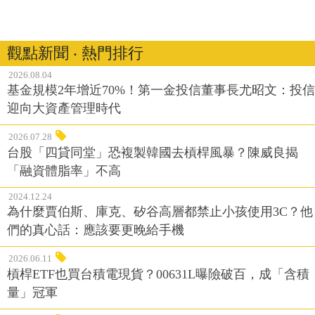
觀點新聞 ‧ 熱門排行
2026.08.04
基金規模2年增近70%！第一金投信董事長尤昭文：投信
迎向大資產管理時代
2026.07.28
台股「四貸同堂」恐複製韓國去槓桿風暴？陳威良揭
「融資體脂率」不高
2024.12.24
為什麼賈伯斯、庫克、矽谷高層都禁止小孩使用3C？他
們的真心話：應該要更晚給手機
2026.06.11
槓桿ETF也買台積電現貨？00631L曝險破百，成「含積
量」冠軍