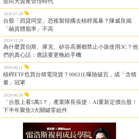
迎向大資產管理時代
2026.07.28
台股「四貸同堂」恐複製韓國去槓桿風暴？陳威良揭
「融資體脂率」不高
2024.12.24
為什麼賈伯斯、庫克、矽谷高層都禁止小孩使用3C？他
們的真心話：應該要更晚給手機
2026.06.11
槓桿ETF也買台積電現貨？00631L曝險破百，成「含積
量」冠軍
2026.06.26
「台股上看5萬5？」產業隊長張捷：AI重新定價台股！
下半年聚焦3大關鍵零組件