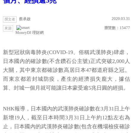
個月、經損逾5兆
2020.03.31
蔡承啟
撰文者
瀏覽數：
15477
來源
MoneyDJ 理財網
新型冠狀病毒肺炎(COVID-19、俗稱武漢肺炎)肆虐，
日本國內的確診數(不含鑽石公主號)正式突破2,000人
大關，其中東京都確診數高居日本47都道府縣之冠。
而東京都若封城防疫，產生的經濟損失龐大，據估
算、封城一個月就可能讓日本蒙受逾5兆日圓的經損。
NHK報導，日本國內的武漢肺炎確診數在3月31日上午
新增19人，截至日本時間3月31日上午約12點左右為
止，日本國內的武漢肺炎確診數(包含在機場檢疫確診