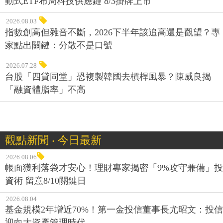
動式ETF布局科技供應鏈 8/3掛牌上市
2026.08.03
指數創高但雜音不斷，2026下半年該追高還是觀望？專
家點出關鍵：分散不是口號
2026.07.28
台股「四貸同堂」恐複製韓國去槓桿風暴？陳威良揭
「融資體脂率」不高
觀點新聞 ‧ 今日最新
2026.08.06
帳面獲利落袋才安心！理財專家揭密「9%攻守兼備」投
資術 留意8/10關鍵日
2026.08.04
基金規模2年增近70%！第一金投信董事長尤昭文：投信
迎向大資產管理時代