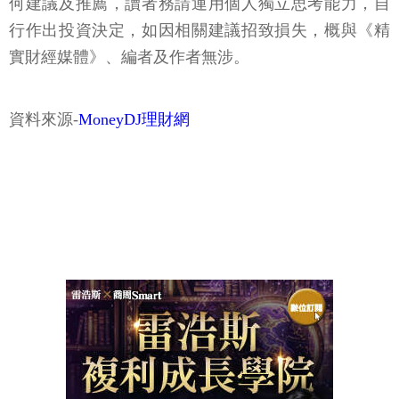
何建議及推薦，讀者務請運用個人獨立思考能力，自
行作出投資決定，如因相關建議招致損失，概與《精
實財經媒體》、編者及作者無涉。
資料來源-
MoneyDJ理財網