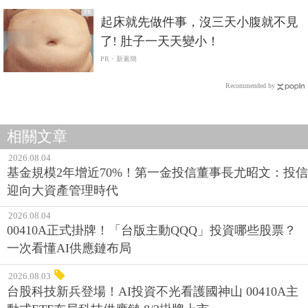
PR
起床就先做件事，沒三天小腹就不見
了! 肚子一天天變小！
PR・新素簡
Recommended by
相關文章
2026.08.04
基金規模2年增近70%！第一金投信董事長尤昭文：投信
迎向大資產管理時代
2026.08.04
00410A正式掛牌！「台版主動QQQ」投資哪些股票？
一次看懂AI供應鏈布局
2026.08.03
台股科技新兵登場！AI投資不光看護國神山 00410A主