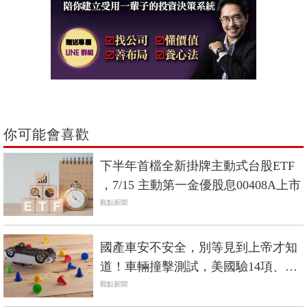
你可能會喜歡
下半年首檔全新掛牌主動式台股ETF
，7/15 主動第一金優股息00408A上市
觀點新聞
國產車安不安全，別等見到上帝才知
道！車輛撞擊測試，美國驗14項、中
國6項，台灣只有2項
觀點新聞