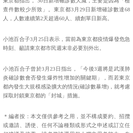
東京都指出，ˇ30日新增確診數大減，主要是因為「檢
查件數較少所致」。東京都3月29日新增確診數達68
人，人數連續第2天超過60人、續創單日新高。
小池百合子3月25日表示，當前為東京都疫情爆發危急
時刻、籲請東京都市民週末非必要別外出。
小池百合子曾於3月23日指出，「今後3週將是武漢肺
炎確診數會否發生爆炸性增加的關鍵期」，而若東京
都內發生大規模感染擴大的情況(確診數暴增)，就考慮
採取封鎖東京都的「封城」措施。
＊編者按：本文僅供參考之用，並不構成要約、招攬
或邀請、誘使、任何不論種類或形式之申述或訂立任