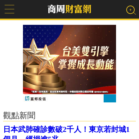
觀點新聞
日本武肺確診數破2千人！東京若封城1