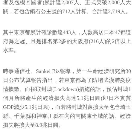
者及包機回國者)累計達2,007人、正式突破2,000人大
關，若包含鑽石公主號的712人計算、合計達2,719人。
其中東京都累計確診數達443人，人數高居日本47都道
府縣之冠、且是排名第2多的大阪府(216人)的2倍以上
水準。
時事通信社、Sankei Biz報導，第一生命經濟研究所30
日公布試算報告指出，若東京都為了防堵武漢肺炎疫
情擴散、而採取封城(Lockdown)措施的話，預估封城1
個月所將產生的經濟損失高達5.1兆日圓(即日本實質
GDP減少5.1兆日圓)，而若將封城對象擴大至包含琦玉
縣、千葉縣和神奈川縣在內的南關東全域的話、經濟
損失將擴大至8.9兆日圓。