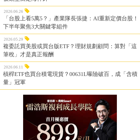
2026.06.26
「台股上看5萬5？」產業隊長張捷：AI重新定價台股！
下半年聚焦3大關鍵零組件
2026.05.29
複委託買美股或買台版ETF？理財規劃顧問：算對「這
筆稅」才是真正報酬
2026.06.11
槓桿ETF也買台積電現貨？00631L曝險破百，成「含積
量」冠軍