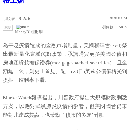
格上揚
2020.03.24
李彥瑾
撰文者
瀏覽數：
15915
來源
MoneyDJ 理財網
為平息疫情造成的金融市場動盪，美國聯準會(Fed)祭
出最新量化寬鬆(QE)政策，承諾購買更多美國公債和
房地產貸款擔保證券(mortgage-backed securities)，且金
額無上限，創史上首見。週一(23日)美國公債價格受到
提振、殖利率下滑。
MarketWatch報導指出，川普政府提出大規模財政刺激
方案，以應對武漢肺炎疫情的影響，但美國國會仍未
能對此達成共識，也帶動了債市的多頭行情。