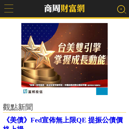
觀點新聞
《美債》Fed宣佈無上限QE 提振公債價