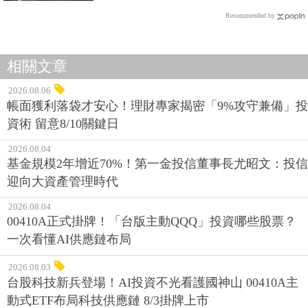
Recommended by
相關文章
2026.08.06
帳面獲利落袋才安心！理財專家揭密「9%攻守兼備」投
資術 留意8/10關鍵日
2026.08.04
基金規模2年增近70%！第一金投信董事長尤昭文：投信
迎向大資產管理時代
2026.08.04
00410A正式掛牌！「台版主動QQQ」投資哪些股票？
一次看懂AI供應鏈布局
2026.08.03
台股科技新兵登場！AI投資不光看護國神山 00410A主
動式ETF布局科技供應鏈 8/3掛牌上市