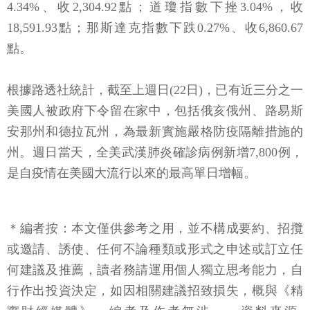
4.34%、收2,304.92點；道瓊指數下挫3.04%，收
18,591.93點；那斯達克指數下跌0.27%、收6,860.67
點。
根據路透社統計，截至上週日(22日)，已有近三分之一
美國人被政府下令留在家中，包括俄亥俄州、路易斯
安那州和德拉瓦州，為最新實施嚴格防疫隔離措施的
州。週日當天，全美武漢肺炎確診病例新增7,800例，
是自疫情在美國大流行以來的最高單日增幅。
＊編者按：本文僅供參考之用，並不構成要約、招攬
或邀請、誘使、任何不論種類或形式之申述或訂立任
何建議及推薦，讀者務請運用個人獨立思考能力，自
行作出投資決定，如因相關建議招致損失，概與《精