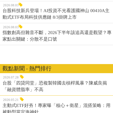
2026.08.03
台股科技新兵登場！AI投資不光看護國神山 00410A主
動式ETF布局科技供應鏈 8/3掛牌上市
2026.08.03
指數創高但雜音不斷，2026下半年該追高還是觀望？專
家點出關鍵：分散不是口號
觀點新聞 ‧ 熱門排行
2026.07.28
台股「四貸同堂」恐複製韓國去槓桿風暴？陳威良揭
「融資體脂率」不高
2026.05.21
主動式ETF好夯！專家曝「核心＋衛星」混搭策略：用
被動型當定海神針