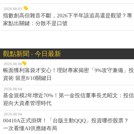
2026.08.03
指數創高但雜音不斷，2026下半年該追高還是觀望？專
家點出關鍵：分散不是口號
觀點新聞 ‧ 今日最新
2026.08.06
帳面獲利落袋才安心！理財專家揭密「9%攻守兼備」投
資術 留意8/10關鍵日
2026.08.04
基金規模2年增近70%！第一金投信董事長尤昭文：投信
迎向大資產管理時代
2026.08.04
00410A正式掛牌！「台版主動QQQ」投資哪些股票？
一次看懂AI供應鏈布局