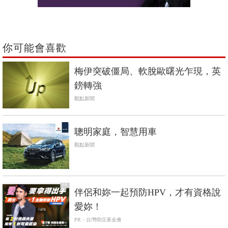
你可能會喜歡
梅伊突破僵局、軟脫歐曙光乍現，英
鎊轉強
觀點新聞
聰明家庭，智慧用車
觀點新聞
PR
伴侶和妳一起預防HPV，才有資格說
愛妳！
PR・台灣癌症基金會