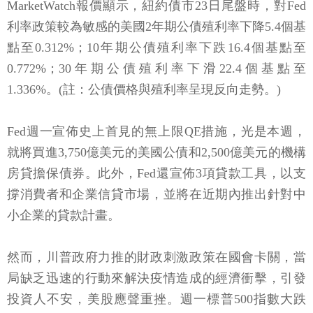
MarketWatch報價顯示，紐約債市23日尾盤時，對Fed
利率政策較為敏感的美國2年期公債殖利率下降5.4個基
點至0.312%；10年期公債殖利率下跌16.4個基點至
0.772%；30年期公債殖利率下滑22.4個基點至
1.336%。(註：公債價格與殖利率呈現反向走勢。)
Fed週一宣佈史上首見的無上限QE措施，光是本週，
就將買進3,750億美元的美國公債和2,500億美元的機構
房貸擔保債券。此外，Fed還宣佈3項貸款工具，以支
撐消費者和企業信貸市場，並將在近期內推出針對中
小企業的貸款計畫。
然而，川普政府力推的財政刺激政策在國會卡關，當
局缺乏迅速的行動來解決疫情造成的經濟衝擊，引發
投資人不安，美股應聲重挫。週一標普500指數大跌