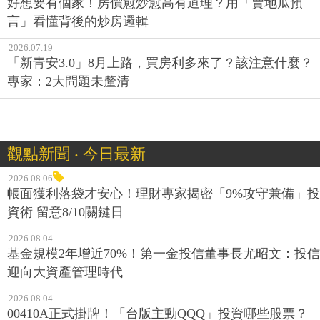
好想要有個家！房價愈炒愈高有道理？用「賣地瓜預
言」看懂背後的炒房邏輯
2026.07.19
「新青安3.0」8月上路，買房利多來了？該注意什麼？
專家：2大問題未釐清
觀點新聞 ‧ 今日最新
2026.08.06
帳面獲利落袋才安心！理財專家揭密「9%攻守兼備」投
資術 留意8/10關鍵日
2026.08.04
基金規模2年增近70%！第一金投信董事長尤昭文：投信
迎向大資產管理時代
2026.08.04
00410A正式掛牌！「台版主動QQQ」投資哪些股票？