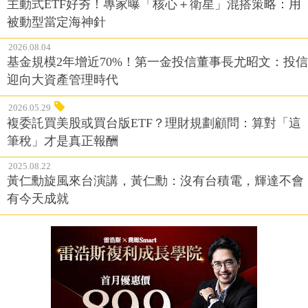
主動式ETF好夯！專家曝「核心＋衛星」混搭策略：用
被動型當定海神針
2026.08.04
基金規模2年增近70%！第一金投信董事長尤昭文：投信
迎向大資產管理時代
2026.05.29
複委託買美股或買台版ETF？理財規劃顧問：算對「這
筆稅」才是真正報酬
2025.08.22
黃仁勳旋風來台演講，黃仁勳：沒有台積電，輝達不會
有今天成就