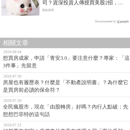
司？資深投資人傳授買美股2招，輕
鬆入主當股東
觀點新聞
Recommended by
相關文章
2026.08.04
想買房成家，申請「青安3.0」要注意什麼？專家：「這
3件事」先留意
2026.07.30
房屋也有履歷表？什麼是「不動產說明書」？為什麼它
是買房前必讀的保命符？
2026.07.29
全民瘋股市，現在「由股轉房」好嗎？內行人點破：先
想想巴菲特的這句話
2026.07.22