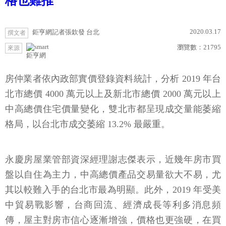
格也難推
2020.03.17
鉅亨網記者張欽發 台北
撰文者
瀏覽數：
21795
來源
鉅亨網
房仲業者依內政部實價登錄資料統計，分析 2019 年台
北市總價 4000 萬元以上及新北市總價 2000 萬元以上
中高總價住宅價量變化，雙北市都呈現成交量能萎縮
格局，以台北市成交萎縮 13.2% 最嚴重。
永慶房屋業管部資深經理謝志傑表示，近幾年房市買
盤以自住為主力，中高總價產品交易量欲大不易，尤
其以較難入手的台北市最為明顯。此外，2019 年受美
中貿易戰影響，台商回流、經濟成長等利多消息頻
傳，屋主對房市信心逐漸增強，價格也更強硬，在買