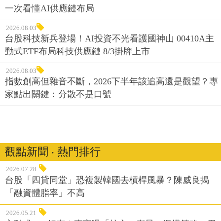
一次看懂AI供應鏈布局
2026.08.03
台股科技新兵登場！AI投資不光看護國神山 00410A主
動式ETF布局科技供應鏈 8/3掛牌上市
2026.08.03
指數創高但雜音不斷，2026下半年該追高還是觀望？專
家點出關鍵：分散不是口號
觀點新聞 ‧ 熱門排行
2026.07.28
台股「四貸同堂」恐複製韓國去槓桿風暴？陳威良揭
「融資體脂率」不高
2026.05.21