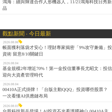
鴻海：續與輝達合作人形機器人，11/21鴻海科技日秀新
品
觀點新聞 ‧ 今日最新
2026.08.06
帳面獲利落袋才安心！理財專家揭密「9%攻守兼備」投
資術 留意8/10關鍵日
2026.08.04
基金規模2年增近70%！第一金投信董事長尤昭文：投信
迎向大資產管理時代
2026.08.04
00410A正式掛牌！「台版主動QQQ」投資哪些股票？
一次看懂AI供應鏈布局
2026.08.03
台股科技新兵登場！AI投資不光看護國神山 00410A主