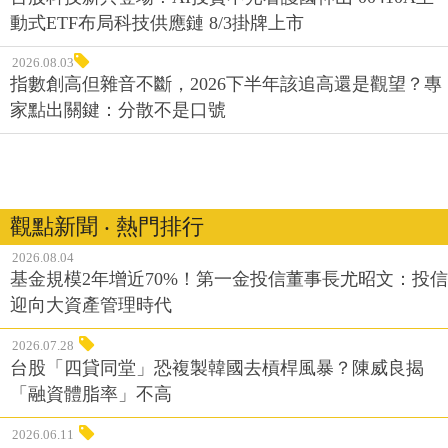
動式ETF布局科技供應鏈 8/3掛牌上市
2026.08.03
指數創高但雜音不斷，2026下半年該追高還是觀望？專
家點出關鍵：分散不是口號
觀點新聞 ‧ 熱門排行
2026.08.04
基金規模2年增近70%！第一金投信董事長尤昭文：投信
迎向大資產管理時代
2026.07.28
台股「四貸同堂」恐複製韓國去槓桿風暴？陳威良揭
「融資體脂率」不高
2026.06.11