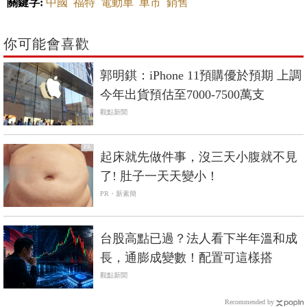
關鍵字:
中國
福特
電動車
車市
銷售
你可能會喜歡
郭明錤：iPhone 11預購優於預期 上調
今年出貨預估至7000-7500萬支
觀點新聞
PR
起床就先做件事，沒三天小腹就不見
了! 肚子一天天變小！
PR・新素簡
台股高點已過？法人看下半年溫和成
長，通膨成變數！配置可這樣搭
觀點新聞
Recommended by