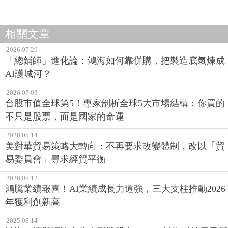
相關文章
2026.07.29
「總鋪師」進化論：鴻海如何靠併購，把製造底氣煉成
AI護城河？
2026.07.03
台股市值全球第5！專家剖析全球5大市場結構：你買的
不只是股票，而是國家的命運
2026.05.14
美對華貿易策略大轉向：不再要求改變體制，改以「貿
易委員會」尋求經貿平衡
2026.05.12
鴻騰業績報喜！AI業績成長力道強，三大支柱推動2026
年獲利創新高
2025.08.14