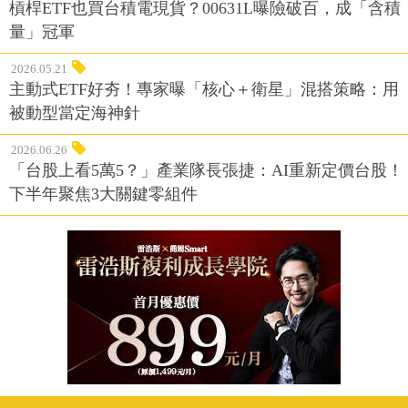
槓桿ETF也買台積電現貨？00631L曝險破百，成「含積
量」冠軍
2026.05.21
主動式ETF好夯！專家曝「核心＋衛星」混搭策略：用
被動型當定海神針
2026.06.26
「台股上看5萬5？」產業隊長張捷：AI重新定價台股！
下半年聚焦3大關鍵零組件