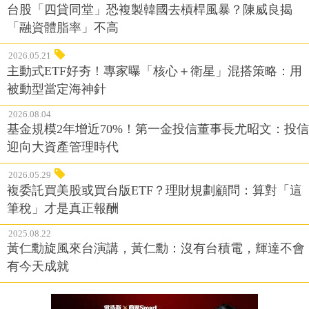
台股「四貸同堂」恐複製韓國去槓桿風暴？陳威良揭
「融資體脂率」不高
2026.05.21
主動式ETF好夯！專家曝「核心＋衛星」混搭策略：用
被動型當定海神針
2026.08.04
基金規模2年增近70%！第一金投信董事長尤昭文：投信
迎向大資產管理時代
2026.05.29
複委託買美股或買台版ETF？理財規劃顧問：算對「這
筆稅」才是真正報酬
2025.08.22
黃仁勳旋風來台演講，黃仁勳：沒有台積電，輝達不會
有今天成就