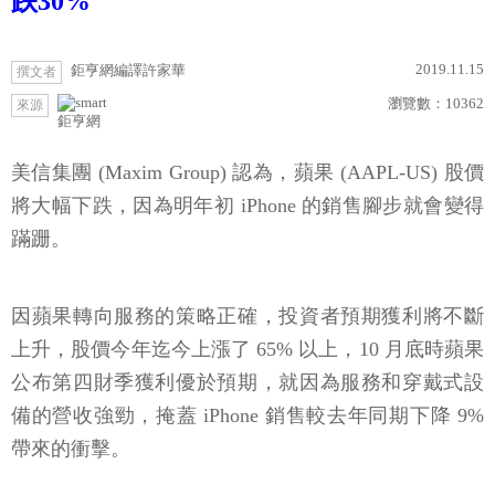
跌30%
2019.11.15
鉅亨網編譯許家華
撰文者
瀏覽數：
10362
來源
鉅亨網
美信集團 (Maxim Group) 認為，蘋果 (AAPL-US) 股價
將大幅下跌，因為明年初 iPhone 的銷售腳步就會變得
蹣跚。
因蘋果轉向服務的策略正確，投資者預期獲利將不斷
上升，股價今年迄今上漲了 65% 以上，10 月底時蘋果
公布第四財季獲利優於預期，就因為服務和穿戴式設
備的營收強勁，掩蓋 iPhone 銷售較去年同期下降 9%
帶來的衝擊。