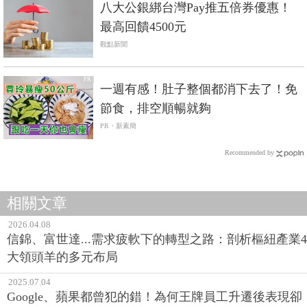
八大公銀綁台灣Pay推五倍券優惠！
最高回饋4500元
觀點新聞
PR
一週有感！肚子整個都消下去了！免
節食，排空順暢就夠
PR・新素簡
Recommended by
相關文章
2026.04.08
信錦、富世達...需求疲軟下的轉型之路：剖析樞紐產業4
大領頭羊的多元布局
2025.07.04
Google、蘋果都曾犯的錯！為何王牌員工升遷後表現卻