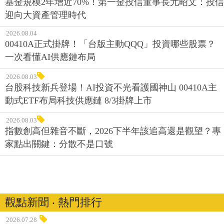
基金規模2年增近70%！第一金投信董事長尤昭文：投信
迎向大資產管理時代
2026.08.04
00410A正式掛牌！「台版主動QQQ」投資哪些股票？
一次看懂AI供應鏈布局
2026.08.03
台股科技新兵登場！AI投資不光看護國神山 00410A主
動式ETF布局科技供應鏈 8/3掛牌上市
2026.08.03
指數創高但雜音不斷，2026下半年該追高還是觀望？專
家點出關鍵：分散不是口號
觀點新聞 ‧ 熱門排行
2026.07.28