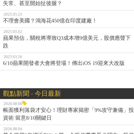
失常、甚至開始扯後腿？
2025.05.23
不理會美國？鴻海花450億在印度建廠！
2025.05.02
蘋果預估，關稅將導致Q3成本增9億美元，股價應聲下
跌
2025.03.26
6/10蘋果開發者大會將登場！傳出iOS 19迎來大改版
觀點新聞 ‧ 今日最新
2026.08.06
帳面獲利落袋才安心！理財專家揭密「9%攻守兼備」投
資術 留意8/10關鍵日
2026.08.04