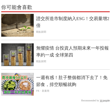
你可能會喜歡
證交所造市制度納入ESG！交易量增2
倍
觀點新聞
無懼疫情 台投資人預期未來一年投報
率約一成 全球第四
觀點新聞
PR
一週有感！肚子整個都消下去了！免
節食，排空順暢就夠
PR・新素簡
Recommended by