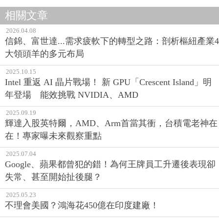
相關文章
2026.04.08
信錦、富世達...需求疲軟下的轉型之路：剖析樞紐產業4
大領頭羊的多元布局
2025.10.15
Intel 重返 AI 晶片戰場！ 新 GPU「Crescent Island」明
年登場 能效挑戰 NVIDIA、AMD
2025.09.19
輝達入股英特爾，AMD、Arm首當其衝，台積電老神在
在！專家曝未來觀察重點
2025.07.04
Google、蘋果都曾犯的錯！為何王牌員工升遷後表現卻
失常、甚至開始扯後腿？
2025.05.23
不理會美國？鴻海花450億在印度建廠！