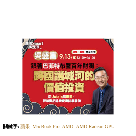
關鍵字:
蘋果
MacBook Pro
AMD
AMD Radeon GPU