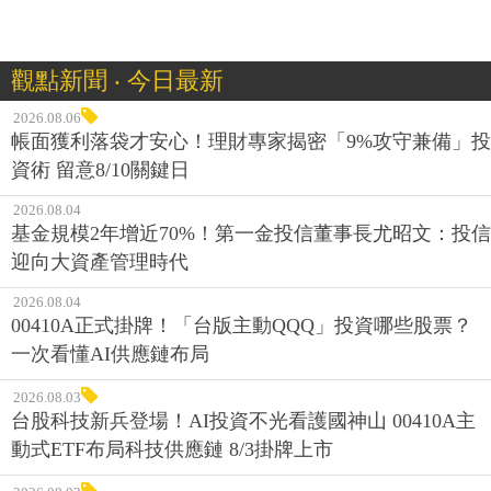
觀點新聞 ‧ 今日最新
2026.08.06
帳面獲利落袋才安心！理財專家揭密「9%攻守兼備」投
資術 留意8/10關鍵日
2026.08.04
基金規模2年增近70%！第一金投信董事長尤昭文：投信
迎向大資產管理時代
2026.08.04
00410A正式掛牌！「台版主動QQQ」投資哪些股票？
一次看懂AI供應鏈布局
2026.08.03
台股科技新兵登場！AI投資不光看護國神山 00410A主
動式ETF布局科技供應鏈 8/3掛牌上市