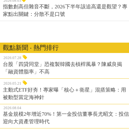
2026.08.03
指數創高但雜音不斷，2026下半年該追高還是觀望？專
家點出關鍵：分散不是口號
觀點新聞 ‧ 熱門排行
2026.07.28
台股「四貸同堂」恐複製韓國去槓桿風暴？陳威良揭
「融資體脂率」不高
2026.05.21
主動式ETF好夯！專家曝「核心＋衛星」混搭策略：用
被動型當定海神針
2026.08.04
基金規模2年增近70%！第一金投信董事長尤昭文：投信
迎向大資產管理時代