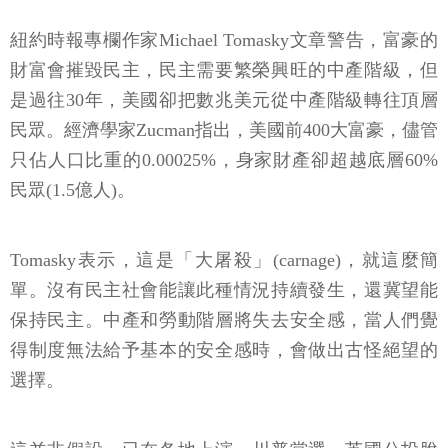
紐約時報專欄作家Michael Tomasky文章警告，富豪的
財富會摧毀民主，民主需要繁榮興旺的中產階級，但
是過往30年，美國卻把數兆美元從中產階級轉往頂層
民眾。經濟學家Zucman指出，美國前400大富豪，儘管
只佔人口比重的0.00025%，身家財產卻超越底層60%
民眾(1.5億人)。
Tomasky表示，這是「大屠殺」(carnage)，就這麼簡
單。沒有民主社會能讓此種情況持續發生，還冀望能
保持民主。中產和勞動階層將失去安全感，當人們覺
得制度無法給予基本的安全感時，會做出古怪絕望的
選擇。