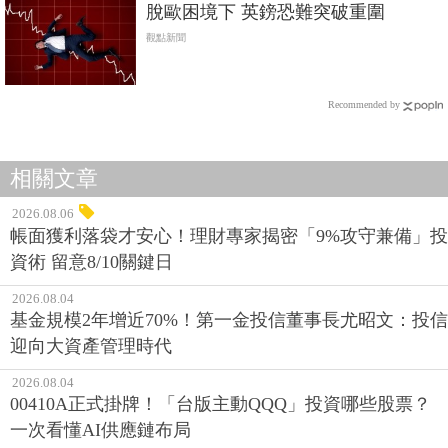
脫歐困境下 英鎊恐難突破重圍
觀點新聞
Recommended by
相關文章
2026.08.06
帳面獲利落袋才安心！理財專家揭密「9%攻守兼備」投
資術 留意8/10關鍵日
2026.08.04
基金規模2年增近70%！第一金投信董事長尤昭文：投信
迎向大資產管理時代
2026.08.04
00410A正式掛牌！「台版主動QQQ」投資哪些股票？
一次看懂AI供應鏈布局