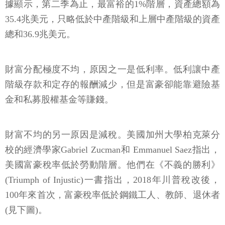
據顯示，第二季為止，最富裕的1%階層，資產總額為
35.4兆美元，只略低於中產階級和上層中產階級的資產
總和36.9兆美元。
財富分配極度不均，原因之一是低利率。低利讓中產
階級存款和定存的報酬減少，但是富豪卻能靠避險基
金和私募股權基金等賺錢。
財富不均的另一原因是減稅。美國加州大學柏克萊分
校的經濟學家Gabriel Zucman和 Emmanuel Saez指出，
美國富豪稅率低於勞動階層。他們在《不義的勝利》
(Triumph of Injustic)一書指出，2018年川普稅改後，
100年來首次，富豪稅率低於鋼鐵工人、教師、退休者
(見下圖)。