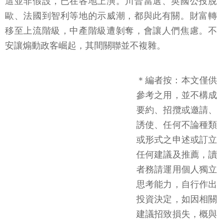
這並非假設，已在各地上演。川普當選、英國公投脫
歐、法國到智利等地的示威潮，都與此有關。財富轉
移至上流階級，中產階級遭剝奪，會讓人們焦慮。不
安讓煽動政客崛起，其間關聯並不複雜。
＊編者按：本文僅供
參考之用，並不構成
要約、招攬或邀請、
誘使、任何不論種類
或形式之申述或訂立
任何建議及推薦，讀
者務請運用個人獨立
思考能力，自行作出
投資決定，如因相關
建議招致損失，概與