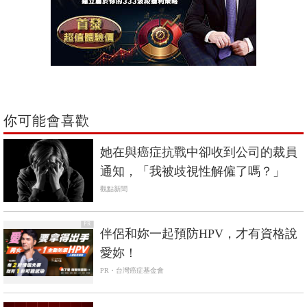
你可能會喜歡
她在與癌症抗戰中卻收到公司的裁員
通知，「我被歧視性解僱了嗎？」
觀點新聞
PR
伴侶和妳一起預防HPV，才有資格說
愛妳！
PR・台灣癌症基金會