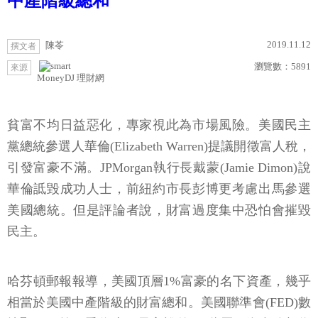
中產階級總和
2019.11.12
陳苓
撰文者
瀏覽數：
5891
來源
MoneyDJ 理財網
貧富不均日益惡化，專家視此為市場風險。美國民主
黨總統參選人華倫(Elizabeth Warren)提議開徵富人稅，
引發富豪不滿。JPMorgan執行長戴蒙(Jamie Dimon)說
華倫詆毀成功人士，前紐約市長彭博更考慮出馬參選
美國總統。但是評論者說，財富過度集中恐怕會摧毀
民主。
哈芬頓郵報報導，美國頂層1%富豪的名下資產，幾乎
相當於美國中產階級的財富總和。美國聯準會(FED)數