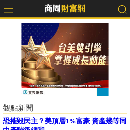
觀點新聞
恐摧毀民主？美頂層1%富豪 資產幾等同