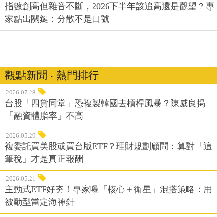
指數創高但雜音不斷，2026下半年該追高還是觀望？專
家點出關鍵：分散不是口號
觀點新聞 ‧ 熱門排行
2026.07.28
台股「四貸同堂」恐複製韓國去槓桿風暴？陳威良揭
「融資體脂率」不高
2026.05.29
複委託買美股或買台版ETF？理財規劃顧問：算對「這
筆稅」才是真正報酬
2026.05.21
主動式ETF好夯！專家曝「核心＋衛星」混搭策略：用
被動型當定海神針