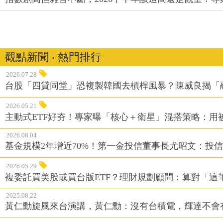
觀點新聞 ‧ 熱門排行
2026.07.28
台股「四貸同堂」恐複製韓國去槓桿風暴？陳威良揭「
2026.05.21
主動式ETF好夯！專家曝「核心＋衛星」混搭策略：用
2026.08.04
基金規模2年增近70%！第一金投信董事長尤昭文：投
2026.05.29
複委託買美股或買台版ETF？理財規劃顧問：算對「這
2025.08.22
黃仁勳旋風來台演講，黃仁勳：沒有台積電，輝達不會