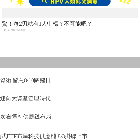
驚！每2男就有1人中標？不可能吧？
PR・台灣癌症基金會
術 留意8/10關鍵日
信迎向大資產管理時代
一次看懂AI供應鏈布局
式ETF布局科技供應鏈 8/3掛牌上市