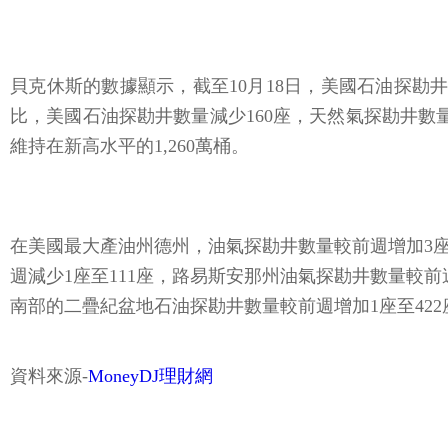
貝克休斯的數據顯示，截至10月18日，美國石油探勘井
比，美國石油探勘井數量減少160座，天然氣探勘井數量
維持在新高水平的1,260萬桶。
在美國最大產油州德州，油氣探勘井數量較前週增加3座
週減少1座至111座，路易斯安那州油氣探勘井數量較
南部的二疊紀盆地石油探勘井數量較前週增加1座至422
資料來源-
MoneyDJ理財網