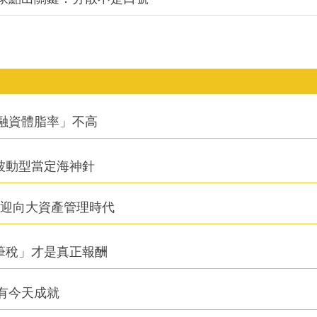
融資體脂率」不高
被動型當定海神針
信迎向大資產管理時代
筆稅」才是真正報酬
有今天成就