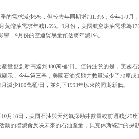
的需求減少5%，但較去年同期增加1.3%；今年1-9月，
9月蒸餾油需求年減1.6%。9月份，美國航空煤油需求為170
影響，9月份的空運貿易量預估將年減1%。
析油產量也創新高達到480萬桶/日。值得注意的是，美
c.）的數據顯示，今年第三季，美國石油探勘井數量減少了70座
前月減少100萬桶/日，並創下1993年以來的同期新低。
）公佈，截至10月18日，美國石油與天然氣探勘井數量較前週減
探勘活動的增減會反映未來的石油產量，貝克休斯統計的探