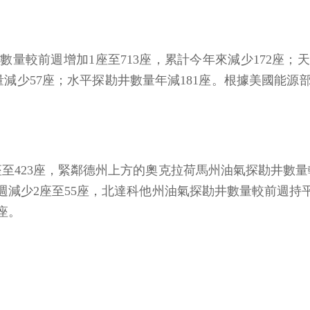
數量較前週增加1座至713座，累計今年來減少172座；
減少57座；水平探勘井數量年減181座。根據美國能源
至423座，緊鄰德州上方的奧克拉荷馬州油氣探勘井數量
前週減少2座至55座，北達科他州油氣探勘井數量較前週持
座。