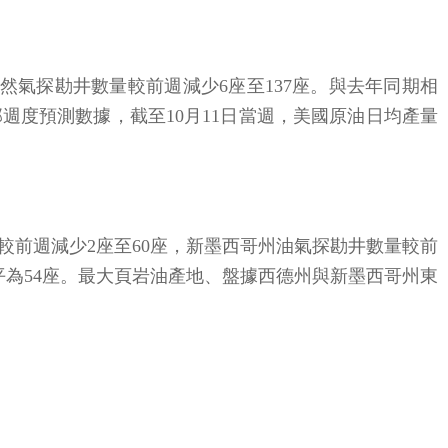
天然氣探勘井數量較前週減少6座至137座。與去年同期相
部週度預測數據，截至10月11日當週，美國原油日均產量
較前週減少2座至60座，新墨西哥州油氣探勘井數量較前
平為54座。最大頁岩油產地、盤據西德州與新墨西哥州東