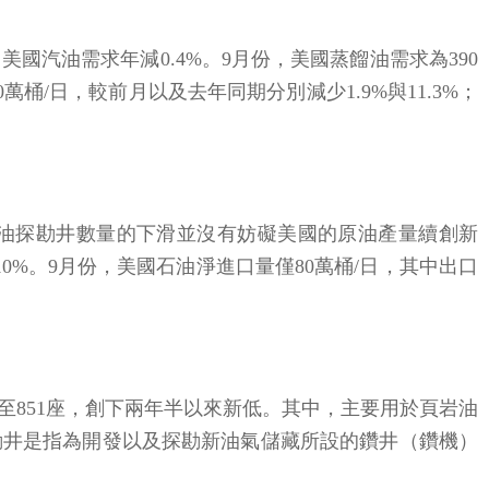
美國汽油需求年減0.4%。9月份，美國蒸餾油需求為390
萬桶/日，較前月以及去年同期分別減少1.9%與11.3%；
國石油探勘井數量的下滑並沒有妨礙美國的原油產量續創新
或10%。9月份，美國石油淨進口量僅80萬桶/日，其中出口
少5座至851座，創下兩年半以來新低。其中，主要用於頁岩油
勘井是指為開發以及探勘新油氣儲藏所設的鑽井（鑽機）