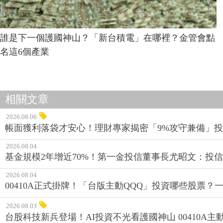
誰是下一個護國神山？「新台積電」在哪裡？金管會點
名這6個產業
相關文章
2026.08.06
帳面獲利落袋才安心！理財專家揭密「9%攻守兼備」投資
2026.08.04
基金規模2年增近70%！第一金投信董事長尤昭文：投
2026.08.04
00410A正式掛牌！「台版主動QQQ」投資哪些股票？
2026.08.03
台股科技新兵登場！AI投資不光看護國神山 00410A主動