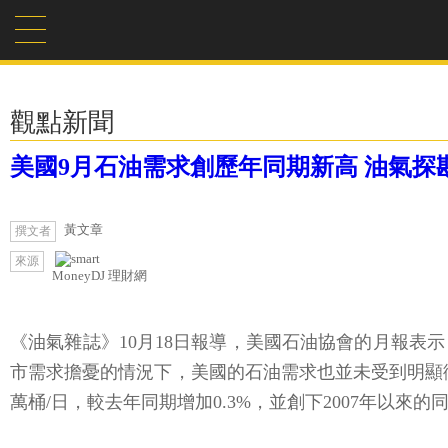
觀點新聞
美國9月石油需求創歷年同期新高 油氣探
黃文章
撰文者
來源
MoneyDJ 理財網
《油氣雜誌》10月18日報導，美國石油協會的月報表示
市需求擔憂的情況下，美國的石油需求也並未受到明顯衝擊。
萬桶/日，較去年同期增加0.3%，並創下2007年以來的