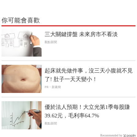
你可能會喜歡
三大關鍵撐盤 未來房市不看淡
觀點新聞
PR
起床就先做件事，沒三天小腹就不見
了! 肚子一天天變小！
PR・新素簡
優於法人預期！大立光第1季每股賺
39.62元，毛利率64.7%
觀點新聞
Recommended by