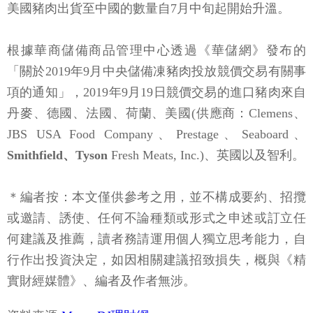
美國豬肉出貨至中國的數量自7月中旬起開始升溫。
根據華商儲備商品管理中心透過《華儲網》發布的
「關於2019年9月中央儲備凍豬肉投放競價交易有關事
項的通知」，2019年9月19日競價交易的進口豬肉來自
丹麥、德國、法國、荷蘭、美國(供應商：Clemens、
JBS USA Food Company、Prestage、Seaboard、
Smithfield、Tyson
Fresh Meats, Inc.)、英國以及智利。
＊編者按：本文僅供參考之用，並不構成要約、招攬
或邀請、誘使、任何不論種類或形式之申述或訂立任
何建議及推薦，讀者務請運用個人獨立思考能力，自
行作出投資決定，如因相關建議招致損失，概與《精
實財經媒體》、編者及作者無涉。