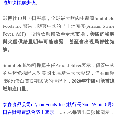
將加快採購步伐
。
彭博社10月10日報導，全球最大豬肉生產商Smithfield
Foods Inc.警告，隨著中國的「非洲豬瘟(African Swine
Fever, ASF)」疫情效應擴散至全球市場，
美國的豬腩
與火腿供給量明年可能趨緊、甚至會出現局部性短
缺。
Smithfield原物料採購主任Arnold Silver表示，儘管中國
的生豬危機尚未對美國市場產生太大影響，但在面臨
(動物)蛋白質長期短缺的情況下，
2020年中國可能被迫
增加進口量
。
泰森食品公司(Tyson Foods Inc.)執行長Noel White 8月5
日在財報電話會議上表示
，USDA每週出口數據顯示，