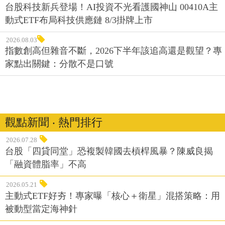
台股科技新兵登場！AI投資不光看護國神山 00410A主
動式ETF布局科技供應鏈 8/3掛牌上市
2026.08.03
指數創高但雜音不斷，2026下半年該追高還是觀望？專
家點出關鍵：分散不是口號
觀點新聞 ‧ 熱門排行
2026.07.28
台股「四貸同堂」恐複製韓國去槓桿風暴？陳威良揭
「融資體脂率」不高
2026.05.21
主動式ETF好夯！專家曝「核心＋衛星」混搭策略：用
被動型當定海神針