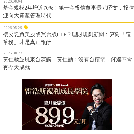
2026.08.04
基金規模2年增近70%！第一金投信董事長尤昭文：投信
迎向大資產管理時代
2026.05.29
複委託買美股或買台版ETF？理財規劃顧問：算對「這
筆稅」才是真正報酬
2025.08.22
黃仁勳旋風來台演講，黃仁勳：沒有台積電，輝達不會
有今天成就