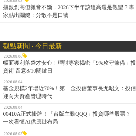
2026.08.03
指數創高但雜音不斷，2026下半年該追高還是觀望？專
家點出關鍵：分散不是口號
觀點新聞 ‧ 今日最新
2026.08.06
帳面獲利落袋才安心！理財專家揭密「9%攻守兼備」投
資術 留意8/10關鍵日
2026.08.04
基金規模2年增近70%！第一金投信董事長尤昭文：投信
迎向大資產管理時代
2026.08.04
00410A正式掛牌！「台版主動QQQ」投資哪些股票？
一次看懂AI供應鏈布局
2026.08.03