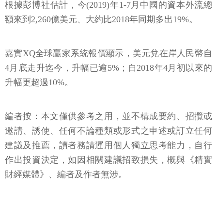
根據彭博社估計，今(2019)年1-7月中國的資本外流總
額來到2,260億美元、大約比2018年同期多出19%。
嘉實XQ全球贏家系統報價顯示，美元兌在岸人民幣自
4月底走升迄今，升幅已逾5%；自2018年4月初以來的
升幅更超過10%。
編者按：本文僅供參考之用，並不構成要約、招攬或
邀請、誘使、任何不論種類或形式之申述或訂立任何
建議及推薦，讀者務請運用個人獨立思考能力，自行
作出投資決定，如因相關建議招致損失，概與《精實
財經媒體》、編者及作者無涉。