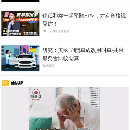
PR
伴侶和妳一起預防HPV，才有資格說
愛妳！
PR・台灣癌症基金會
研究：美國1/4開車族改用叫車/共乘
服務會比較划算
觀點新聞
仙桃牌
PR