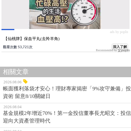
ads by popIn
【仙桃牌】保血平丸(去羚羊角)
深入了解
觀看次數 53,721次
Recommended by
相關文章
2026.08.06
帳面獲利落袋才安心！理財專家揭密「9%攻守兼備」投
資術 留意8/10關鍵日
2026.08.04
基金規模2年增近70%！第一金投信董事長尤昭文：投信
迎向大資產管理時代