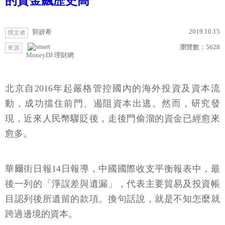
的資金飆歷史高
2019.10.15
郭妍希
撰文者
瀏覽數：
5628
來源
MoneyDJ 理財網
北京自2016年起嚴格管控國內的海外投資及資本流
動，成功擋住前門、遏阻資本出逃。然而，研究發
現，近來人民幣驟貶後，走後門偷溜的資金已經愈來
愈多。
華爾街日報14日報導，中國國際收支平衡報表中，最
後一列的「淨誤差與遺漏」，代表主要貿易及投資帳
目認列後所遺留的款項。換句話說，就是不知怎麼就
跨過邊境的資本。