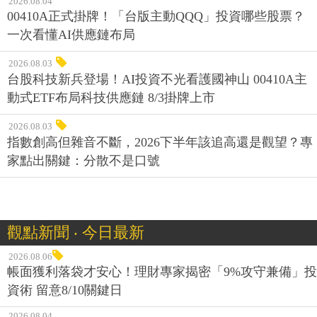
2026.08.04
00410A正式掛牌！「台版主動QQQ」投資哪些股票？
一次看懂AI供應鏈布局
2026.08.03
台股科技新兵登場！AI投資不光看護國神山 00410A主
動式ETF布局科技供應鏈 8/3掛牌上市
2026.08.03
指數創高但雜音不斷，2026下半年該追高還是觀望？專
家點出關鍵：分散不是口號
觀點新聞 ‧ 今日最新
2026.08.06
帳面獲利落袋才安心！理財專家揭密「9%攻守兼備」投
資術 留意8/10關鍵日
2026.08.04