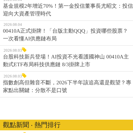
基金規模2年增近70%！第一金投信董事長尤昭文：投信
迎向大資產管理時代
2026.08.04
00410A正式掛牌！「台版主動QQQ」投資哪些股票？
一次看懂AI供應鏈布局
2026.08.03
台股科技新兵登場！AI投資不光看護國神山 00410A主
動式ETF布局科技供應鏈 8/3掛牌上市
2026.08.03
指數創高但雜音不斷，2026下半年該追高還是觀望？專
家點出關鍵：分散不是口號
觀點新聞 ‧ 熱門排行