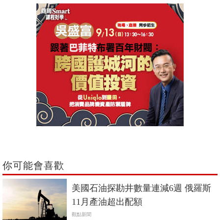
你可能會喜歡
美國石油探勘井數量連減6週 俄羅斯
11月產油超出配額
觀點新聞