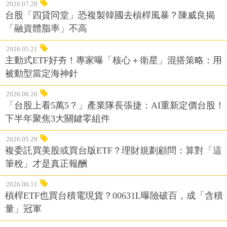
2026.07.28
台股「四貸同堂」恐複製韓國去槓桿風暴？陳威良揭
「融資體脂率」不高
2026.05.21
主動式ETF好夯！專家曝「核心＋衛星」混搭策略：用
被動型當定海神針
2026.06.26
「台股上看5萬5？」產業隊長張捷：AI重新定價台股！
下半年聚焦3大關鍵零組件
2026.05.29
複委託買美股或買台版ETF？理財規劃顧問：算對「這
筆稅」才是真正報酬
2026.06.11
槓桿ETF也買台積電現貨？00631L曝險破百，成「含積
量」冠軍