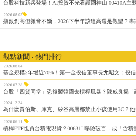
台股科技新兵登場！AI投資不光看護國神山 00410A主動
2026.08.03
指數創高但雜音不斷，2026下半年該追高還是觀望？
觀點新聞 ‧ 熱門排行
2026.08.04
基金規模2年增近70%！第一金投信董事長尤昭文：投
2026.07.28
台股「四貸同堂」恐複製韓國去槓桿風暴？陳威良揭「
2024.12.24
為什麼賈伯斯、庫克、矽谷高層都禁止小孩使用3C？
2026.06.11
槓桿ETF也買台積電現貨？00631L曝險破百，成「含