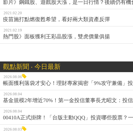
影片》鋼鐵股、遊戲股大漲，是一日行情？後續仍有機
2021.02.20
疫苗施打點燃復甦希望，看好兩大類資產反彈
2021.02.19
熱門股》面板獲利王彩晶股漲，雙虎價量俱揚
觀點新聞 ‧ 今日最新
2026.08.06
帳面獲利落袋才安心！理財專家揭密「9%攻守兼備」投資
2026.08.04
基金規模2年增近70%！第一金投信董事長尤昭文：投
2026.08.04
00410A正式掛牌！「台版主動QQQ」投資哪些股票？
2026.08.03