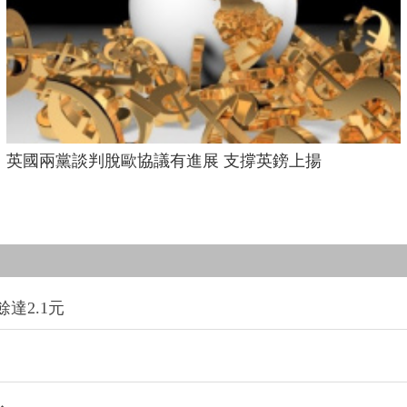
英國兩黨談判脫歐協議有進展 支撐英鎊上揚
達2.1元