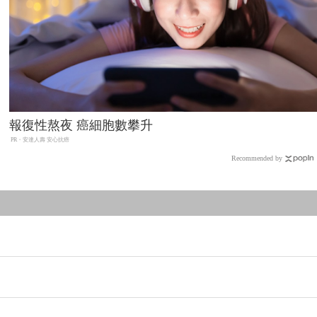
報復性熬夜 癌細胞數攀升
PR・安達人壽 安心抗癌
Recommended by