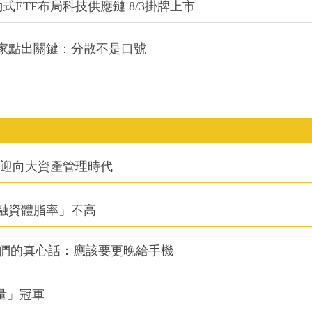
式ETF布局科技供應鏈 8/3掛牌上市
專家點出關鍵：分散不是口號
信迎向大資產管理時代
融資體脂率」不高
他們的真心話：應該要更晚給手機
積量」冠軍