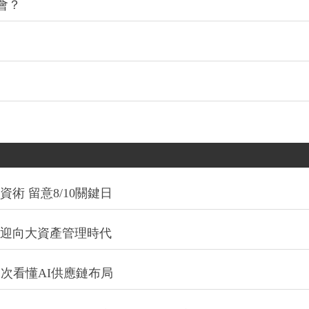
會？
術 留意8/10關鍵日
信迎向大資產管理時代
一次看懂AI供應鏈布局