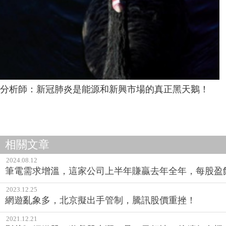
分析師：新冠肺炎是能源和新興市場的真正黑天鵝！
相關文章
2024.08.12
筆電需求增溫，這家公司上半年賺贏去年全年，每股盈餘
2023.12.25
網遊亂象多，北京擬出手管制，騰訊股價重挫！
2021.12.21