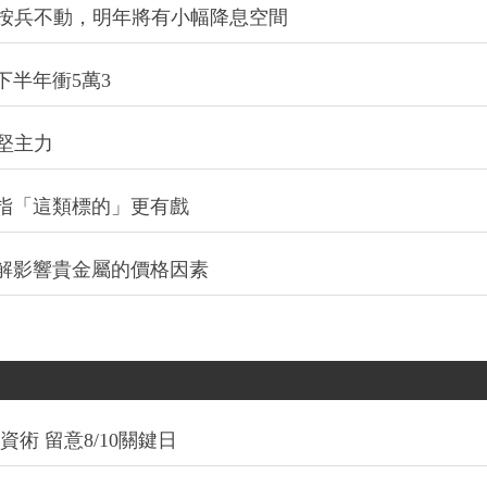
今年按兵不動，明年將有小幅降息空間
下半年衝5萬3
堅主力
指「這類標的」更有戲
解影響貴金屬的價格因素
術 留意8/10關鍵日