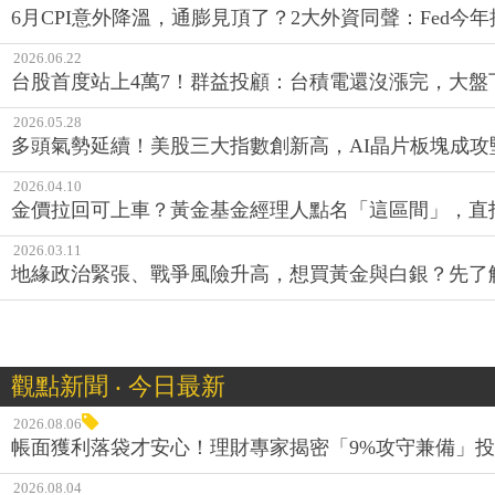
6月CPI意外降溫，通膨見頂了？2大外資同聲：Fed
2026.06.22
台股首度站上4萬7！群益投顧：台積電還沒漲完，大盤
2026.05.28
多頭氣勢延續！美股三大指數創新高，AI晶片板塊成攻
2026.04.10
金價拉回可上車？黃金基金經理人點名「這區間」，直
2026.03.11
地緣政治緊張、戰爭風險升高，想買黃金與白銀？先了
觀點新聞 ‧ 今日最新
2026.08.06
帳面獲利落袋才安心！理財專家揭密「9%攻守兼備」投資
2026.08.04