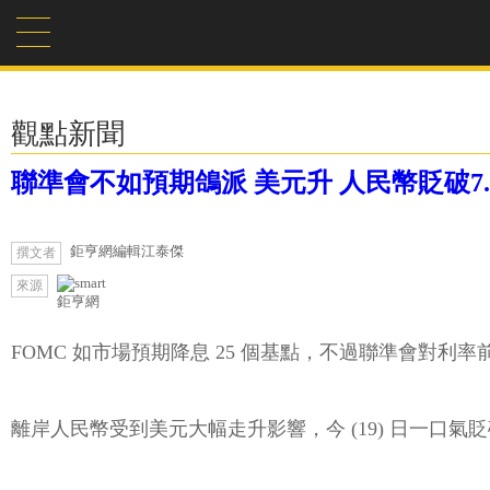
觀點新聞
聯準會不如預期鴿派 美元升 人民幣貶破7.
鉅亨網編輯江泰傑
撰文者
來源
鉅亨網
FOMC 如市場預期降息 25 個基點，不過聯準會對利率
離岸人民幣受到美元大幅走升影響，今 (19) 日一口氣貶破 1