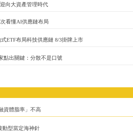
信迎向大資產管理時代
一次看懂AI供應鏈布局
式ETF布局科技供應鏈 8/3掛牌上市
專家點出關鍵：分散不是口號
融資體脂率」不高
被動型當定海神針