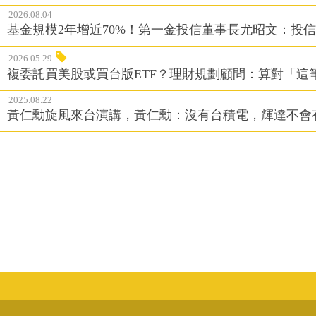
2026.08.04
基金規模2年增近70%！第一金投信董事長尤昭文：投
2026.05.29
複委託買美股或買台版ETF？理財規劃顧問：算對「這
2025.08.22
黃仁勳旋風來台演講，黃仁勳：沒有台積電，輝達不會