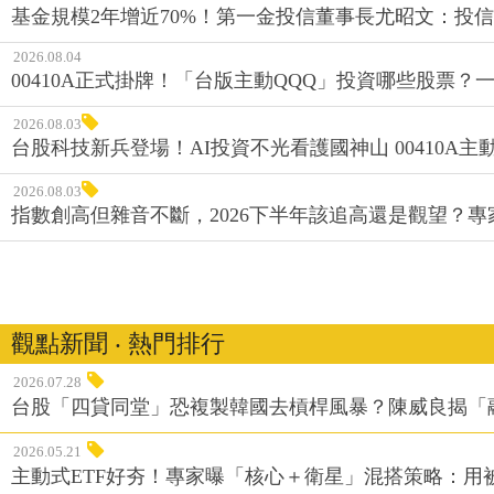
基金規模2年增近70%！第一金投信董事長尤昭文：投
2026.08.04
00410A正式掛牌！「台版主動QQQ」投資哪些股票？
2026.08.03
台股科技新兵登場！AI投資不光看護國神山 00410A主動
2026.08.03
指數創高但雜音不斷，2026下半年該追高還是觀望？
觀點新聞 ‧ 熱門排行
2026.07.28
台股「四貸同堂」恐複製韓國去槓桿風暴？陳威良揭「
2026.05.21
主動式ETF好夯！專家曝「核心＋衛星」混搭策略：用