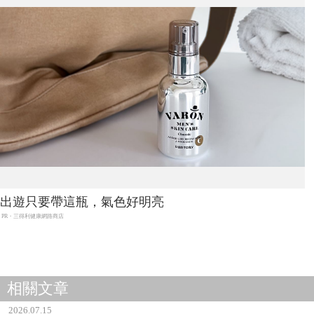
出遊只要帶這瓶，氣色好明亮
PR・三得利健康網路商店
相關文章
2026.07.15