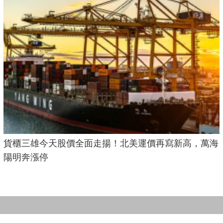
貨櫃三雄今天股價全面走揚！北美運價再寫新高，萬海
陽明奔漲停