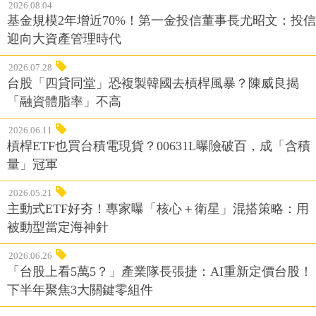
2026.08.04
基金規模2年增近70%！第一金投信董事長尤昭文：投信
迎向大資產管理時代
2026.07.28
台股「四貸同堂」恐複製韓國去槓桿風暴？陳威良揭
「融資體脂率」不高
2026.06.11
槓桿ETF也買台積電現貨？00631L曝險破百，成「含積
量」冠軍
2026.05.21
主動式ETF好夯！專家曝「核心＋衛星」混搭策略：用
被動型當定海神針
2026.06.26
「台股上看5萬5？」產業隊長張捷：AI重新定價台股！
下半年聚焦3大關鍵零組件