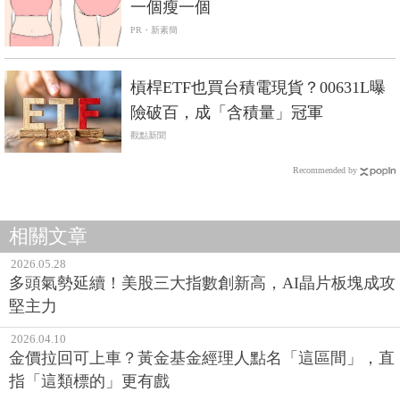
一個瘦一個
PR・新素簡
槓桿ETF也買台積電現貨？00631L曝
險破百，成「含積量」冠軍
觀點新聞
Recommended by
相關文章
2026.05.28
多頭氣勢延續！美股三大指數創新高，AI晶片板塊成攻
堅主力
2026.04.10
金價拉回可上車？黃金基金經理人點名「這區間」，直
指「這類標的」更有戲