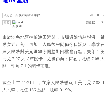
逾100基點
2019.09.17
鉅亨網編輯江泰傑
撰文者
瀏覽數：
5837
來源
鉅亨網
由於沙烏地阿拉伯油田遭襲，市場避險情緒增溫，帶
動美元走勢，再加上人民幣中間價今日調貶，導致在
岸人民幣對美元匯率今開盤即回檔逾百點，失守 1 美
元兌 7.07 人民幣關卡，之後仍向下探底，貶破 7.08 大
關，朝向 7.1 的關卡前進。
截至上午 11:21 止，在岸人民幣暫報 1 美元兌 7.0821
人民幣，貶值 136 基點，貶幅 0.19%。