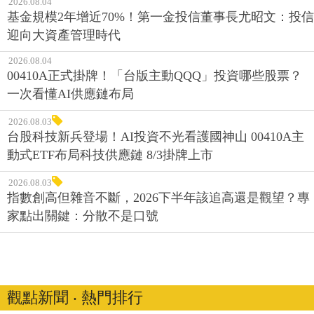
2026.08.04
基金規模2年增近70%！第一金投信董事長尤昭文：投信
迎向大資產管理時代
2026.08.04
00410A正式掛牌！「台版主動QQQ」投資哪些股票？
一次看懂AI供應鏈布局
2026.08.03
台股科技新兵登場！AI投資不光看護國神山 00410A主
動式ETF布局科技供應鏈 8/3掛牌上市
2026.08.03
指數創高但雜音不斷，2026下半年該追高還是觀望？專
家點出關鍵：分散不是口號
觀點新聞 ‧ 熱門排行