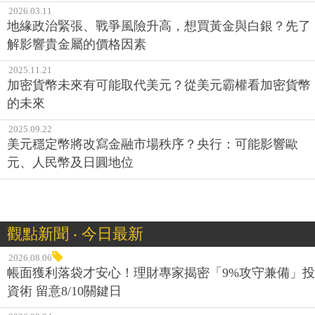
2026.03.11
地緣政治緊張、戰爭風險升高，想買黃金與白銀？先了
解影響貴金屬的價格因素
2025.11.21
加密貨幣未來有可能取代美元？從美元霸權看加密貨幣
的未來
2025.09.22
美元穩定幣將改寫金融市場秩序？央行：可能影響歐
元、人民幣及日圓地位
觀點新聞 ‧ 今日最新
2026.08.06
帳面獲利落袋才安心！理財專家揭密「9%攻守兼備」投
資術 留意8/10關鍵日