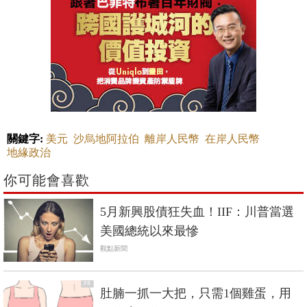
關鍵字:
美元
沙烏地阿拉伯
離岸人民幣
在岸人民幣
地緣政治
你可能會喜歡
5月新興股債狂失血！IIF：川普當選
美國總統以來最慘
觀點新聞
PR
肚腩一抓一大把，只需1個雞蛋，用