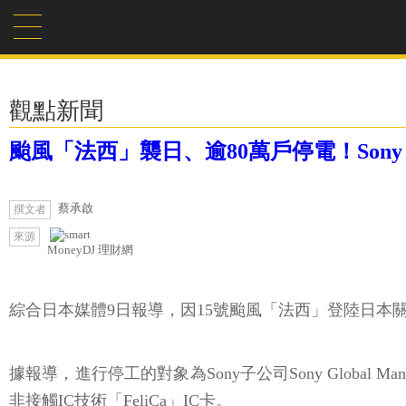
觀點新聞
颱風「法西」襲日、逾80萬戶停電！Sony 
蔡承啟
撰文者
來源
MoneyDJ 理財網
綜合日本媒體9日報導，因15號颱風「法西」登陸日本關
據報導，進行停工的對象為Sony子公司Sony Global Manufa
非接觸IC技術「FeliCa」IC卡。