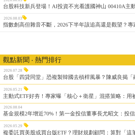
台股科技新兵登場！AI投資不光看護國神山 00410A主動
2026.08.03
指數創高但雜音不斷，2026下半年該追高還是觀望？
觀點新聞 ‧ 熱門排行
2026.07.28
台股「四貸同堂」恐複製韓國去槓桿風暴？陳威良揭「
2026.05.21
主動式ETF好夯！專家曝「核心＋衛星」混搭策略：用
2026.08.04
基金規模2年增近70%！第一金投信董事長尤昭文：投
2026.05.29
複委託買美股或買台版ETF？理財規劃顧問：算對「這