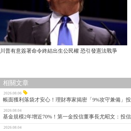
川普有意簽署命令終結出生公民權 恐引發憲法戰爭
相關文章
2026.08.06
帳面獲利落袋才安心！理財專家揭密「9%攻守兼備」投資
2026.08.04
基金規模2年增近70%！第一金投信董事長尤昭文：投
2026.08.04