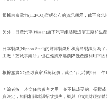
根據東京電力(TEPCO)官網公布的資訊顯示，截至台北
另外，日產汽車(Nissan)旗下汽車組裝廠追濱工廠
日本製鐵(Nippon Steel)的君津製鐵所和鹿島
工廠「茨城事業所」也在颱風來襲前降低產能利用率因
根據嘉實XQ全球贏家系統報價，截至台北時間9日上午12點2
＊編者按：本文僅供參考之用，並不構成要約、招攬或
資決定，如因相關建議招致損失，概與《精實財經媒體