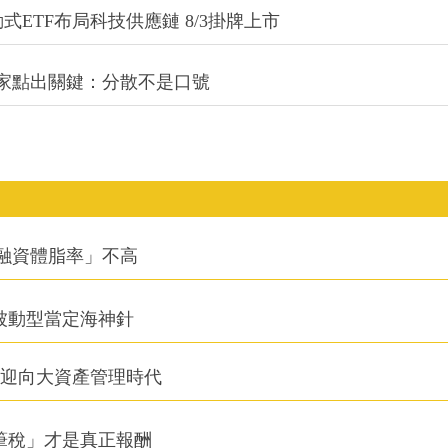
式ETF布局科技供應鏈 8/3掛牌上市
專家點出關鍵：分散不是口號
融資體脂率」不高
被動型當定海神針
信迎向大資產管理時代
筆稅」才是真正報酬