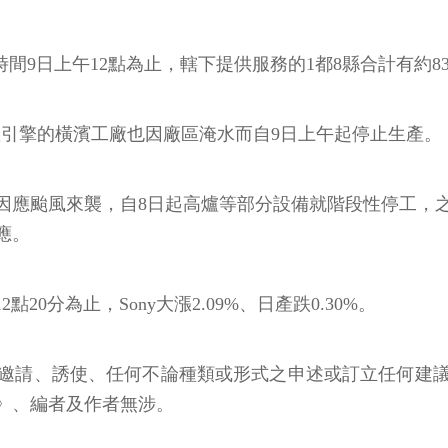
時間9日上午12點為止，轄下提供服務的1都8縣合計有約8
和生產引擎的橫濱工廠也因廠區淹水而自9日上午起停止生產。
製鐵所為了因應颱風來襲，自8日起高爐等部分設備就階段性
應。
0分為止，Sony大漲2.09%、日產跌0.30%。
邀請、誘使、任何不論種類或形式之申述或訂立任何建
》、編者及作者無涉。