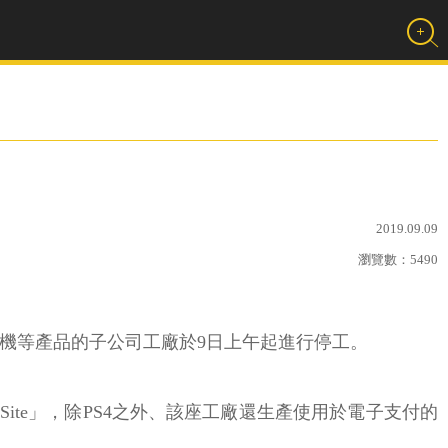
2019.09.09
瀏覽數：
5490
遊戲機等產品的子公司工廠於9日上午起進行停工。
「Kisarazu Site」，除PS4之外、該座工廠還生產使用於電子支付的