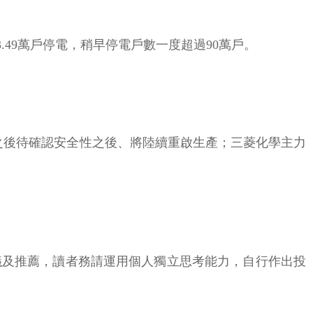
3.49萬戶停電，稍早停電戶數一度超過90萬戶。
停工，之後待確認安全性之後、將陸續重啟生產；三菱化學主力
議及推薦，讀者務請運用個人獨立思考能力，自行作出投