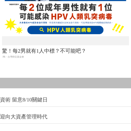
驚！每2男就有1人中標？不可能吧？
PR・台灣癌症基金會
術 留意8/10關鍵日
信迎向大資產管理時代