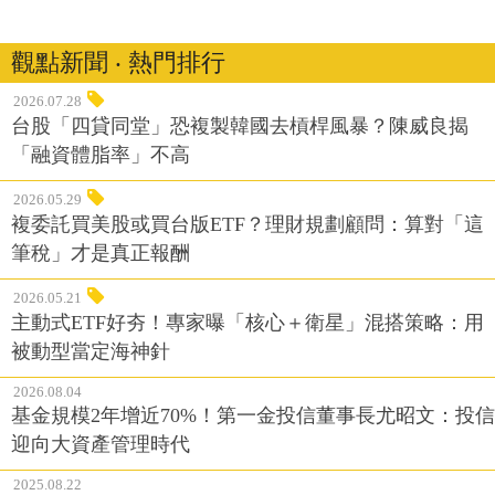
觀點新聞 ‧ 熱門排行
2026.07.28
台股「四貸同堂」恐複製韓國去槓桿風暴？陳威良揭
「融資體脂率」不高
2026.05.29
複委託買美股或買台版ETF？理財規劃顧問：算對「這
筆稅」才是真正報酬
2026.05.21
主動式ETF好夯！專家曝「核心＋衛星」混搭策略：用
被動型當定海神針
2026.08.04
基金規模2年增近70%！第一金投信董事長尤昭文：投信
迎向大資產管理時代
2025.08.22