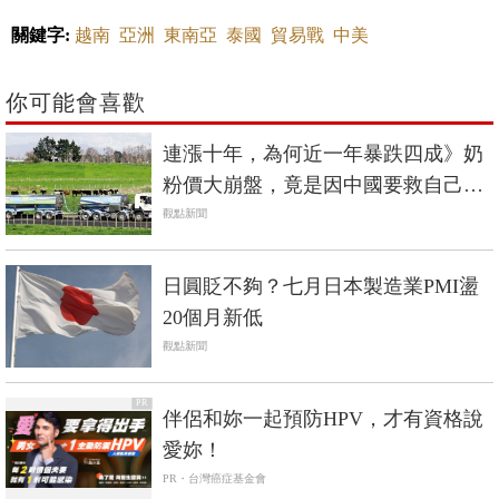
關鍵字:
越南
亞洲
東南亞
泰國
貿易戰
中美
你可能會喜歡
連漲十年，為何近一年暴跌四成》奶
粉價大崩盤，竟是因中國要救自己的
「奶業」？
觀點新聞
日圓貶不夠？七月日本製造業PMI盪
20個月新低
觀點新聞
PR
伴侶和妳一起預防HPV，才有資格說
愛妳！
PR・台灣癌症基金會