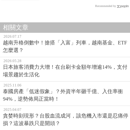
Recommended by
相關文章
2026.07.17
越南升格倒數中！搶搭「入富」列車，越南基金、ETF
怎麼選？
2026.05.28
日本旅客消費力大增！在台刷卡金額年增逾14%，支付
場景趨於生活化
2025.11.06
泰國房產「低迷假象」？外資半年砸千億、入住率衝
94%，逆勢佈局正當時！
2025.04.07
貪婪時刻現形？台股血流成河，該危機入市還是忍痛停
損？這波暴跌只是開頭？