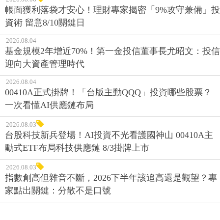
帳面獲利落袋才安心！理財專家揭密「9%攻守兼備」投
資術 留意8/10關鍵日
2026.08.04
基金規模2年增近70%！第一金投信董事長尤昭文：投信
迎向大資產管理時代
2026.08.04
00410A正式掛牌！「台版主動QQQ」投資哪些股票？
一次看懂AI供應鏈布局
2026.08.03
台股科技新兵登場！AI投資不光看護國神山 00410A主
動式ETF布局科技供應鏈 8/3掛牌上市
2026.08.03
指數創高但雜音不斷，2026下半年該追高還是觀望？專
家點出關鍵：分散不是口號