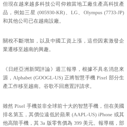
但現在越來越多科技公司仰賴當地工廠生產高科技產
品，例如三星 (005930-KR)、LG、Olympus (7733-JP)
和其他公司已在越南設廠。
關稅不斷增加，以及中國工資上漲，這些因素激發企
業遷移至越南的興趣。
《日經亞洲新聞評論》週三報導，根據不具名消息來
源，Alphabet (GOOGL-US) 正將智慧手機 Pixel 部分生
產工作移至越南。谷歌不回應置評請求。
雖然 Pixel 手機並非全球前十大的智慧手機，但在美國
排名第五，其價位遠低於蘋果 (AAPL-US) iPhone 或其
他高階手機，其 3a 版零售價為 399 美元。報導稱，部