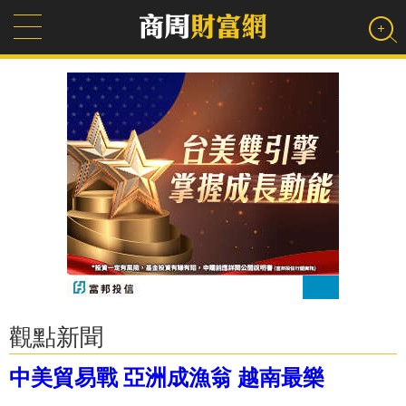
觀點新聞
中美貿易戰 亞洲成漁翁 越南最樂