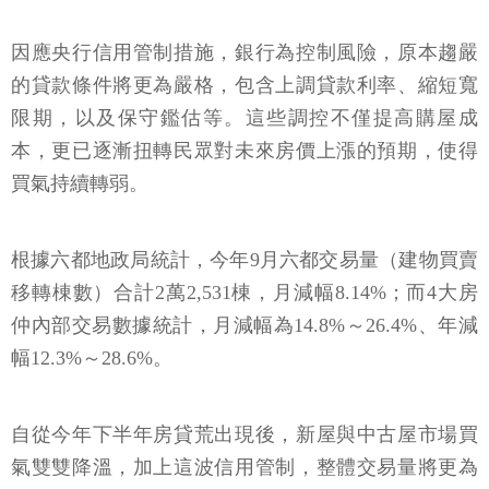
因應央行信用管制措施，銀行為控制風險，原本趨嚴
的貸款條件將更為嚴格，包含上調貸款利率、縮短寬
限期，以及保守鑑估等。這些調控不僅提高購屋成
本，更已逐漸扭轉民眾對未來房價上漲的預期，使得
買氣持續轉弱。
根據六都地政局統計，今年9月六都交易量（建物買賣
移轉棟數）合計2萬2,531棟，月減幅8.14%；而4大房
仲內部交易數據統計，月減幅為14.8%～26.4%、年減
幅12.3%～28.6%。
自從今年下半年房貸荒出現後，新屋與中古屋市場買
氣雙雙降溫，加上這波信用管制，整體交易量將更為