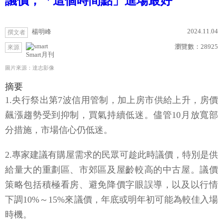
議價，「這個時間點」進場最好
2024.11.04
楊明峰
撰文者
瀏覽數：
28925
來源
Smart月刊
圖片來源：達志影像
摘要
1.央行祭出第7波信用管制，加上房市供給上升，房價
飆漲趨勢受到抑制，買氣持續低迷。儘管10月放寬部
分措施，市場信心仍低迷。
2.專家建議有購屋需求的民眾可趁此時議價，特別是供
給量大的重劃區、市郊區及屋齡較高的中古屋。議價
策略包括積極看房、避免降價字眼誤導，以及以行情
下調10%～15%來議價，年底或明年初可能為較佳入場
時機。