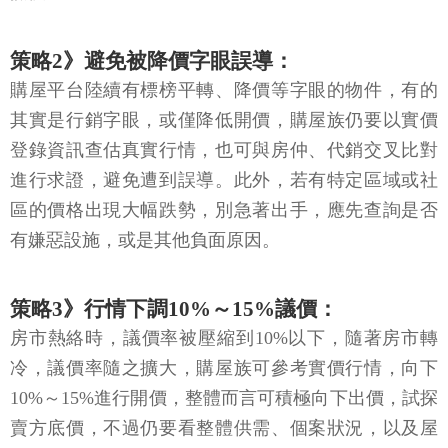
策略2》避免被降價字眼誤導：
購屋平台陸續有標榜平轉、降價等字眼的物件，有的
其實是行銷字眼，或僅降低開價，購屋族仍要以實價
登錄資訊查估真實行情，也可與房仲、代銷交叉比對
進行求證，避免遭到誤導。此外，若有特定區域或社
區的價格出現大幅跌勢，別急著出手，應先查詢是否
有嫌惡設施，或是其他負面原因。
策略3》行情下調10%～15%議價：
房市熱絡時，議價率被壓縮到10%以下，隨著房市轉
冷，議價率隨之擴大，購屋族可參考實價行情，向下
10%～15%進行開價，整體而言可積極向下出價，試探
賣方底價，不過仍要看整體供需、個案狀況，以及屋