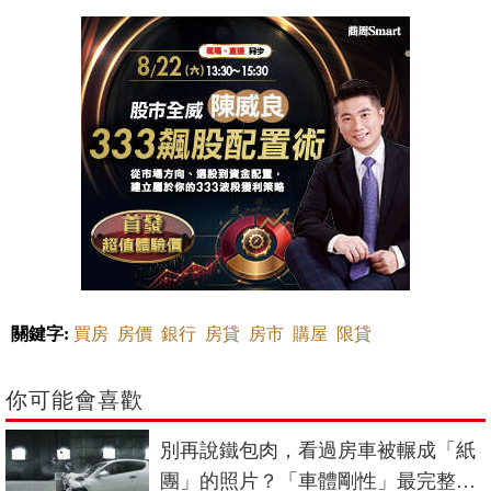
關鍵字:
買房
房價
銀行
房貸
房市
購屋
限貸
你可能會喜歡
別再說鐵包肉，看過房車被輾成「紙
團」的照片？「車體剛性」最完整解