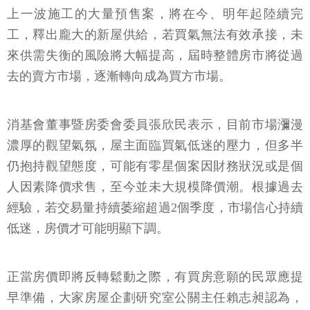
上一波施工的大量預售案，將在今、明年起陸續完
工，釋出龐大的新屋供給，若買氣無法有效承接，未
來供需失衡的風險將大幅提高，屆時整體房市將從過
去的賣方市場，逐漸轉向成為買方市場。
消基會董事暨房委會委員張欣民表示，目前市場瀰漫
濃厚的觀望氣氛，屋主面臨買氣低迷的壓力，但多半
仍抱持觀望態度，可能有零星個案因財務狀況或是個
人因素降價求售，至今並未大規模降價潮。根據過去
經驗，若交易量持續萎縮超過2個季度，市場信心持續
低迷，房價才可能明顯下調。
正當房價即將反轉鬆動之際，有買房意願的民眾應提
早準備，大家房屋企劃研究室公關主任賴志昶認為，