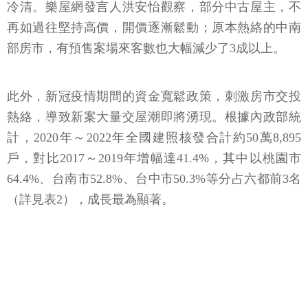
冷清。樂屋網發言人洪安怡觀察，部分中古屋主，不
再如過往堅持高價，開價逐漸鬆動；原本熱絡的中南
部房市，有預售案場來客數也大幅減少了3成以上。
此外，新冠疫情期間的資金寬鬆政策，刺激房市交投
熱絡，導致新案大量交屋潮即將湧現。根據內政部統
計，2020年～2022年全國建照核發合計約50萬8,895
戶，對比2017～2019年增幅達41.4%，其中以桃園市
64.4%、台南市52.8%、台中市50.3%等分占六都前3名
（詳見表2），成長最為顯著。