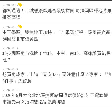
2026.08.07
都審通過！土城暫緩區縫合最後拼圖 司法園區釋地將創
推案高峰
2026.08.05
中正學區、雙捷地王加持！「全陽羅斯福」吸引高資產
族回防北市蛋黃區
2026.08.04
科技園區房市洗牌！竹科、中科、南科、高雄誰買氣最
旺？
2026.08.04
想買房成家，申請「青安3.0」要注意什麼？專家：「這
3件事」先留意
2026.08.03
2026年6月大台北地區捷運站周邊房價統計》三鶯線通
車誰受惠？頂埔雙漲靠就業撐盤