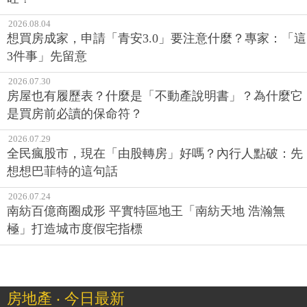
2026.08.04
想買房成家，申請「青安3.0」要注意什麼？專家：「這
3件事」先留意
2026.07.30
房屋也有履歷表？什麼是「不動產說明書」？為什麼它
是買房前必讀的保命符？
2026.07.29
全民瘋股市，現在「由股轉房」好嗎？內行人點破：先
想想巴菲特的這句話
2026.07.24
南紡百億商圈成形 平實特區地王「南紡天地 浩瀚無
極」打造城市度假宅指標
房地產 ‧ 今日最新