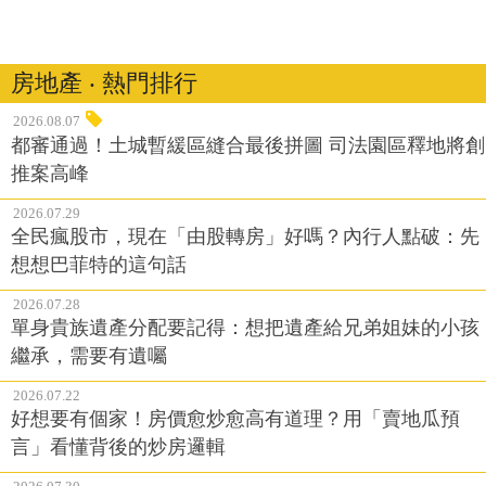
房地產 ‧ 熱門排行
2026.08.07
都審通過！土城暫緩區縫合最後拼圖 司法園區釋地將創
推案高峰
2026.07.29
全民瘋股市，現在「由股轉房」好嗎？內行人點破：先
想想巴菲特的這句話
2026.07.28
單身貴族遺產分配要記得：想把遺產給兄弟姐妹的小孩
繼承，需要有遺囑
2026.07.22
好想要有個家！房價愈炒愈高有道理？用「賣地瓜預
言」看懂背後的炒房邏輯