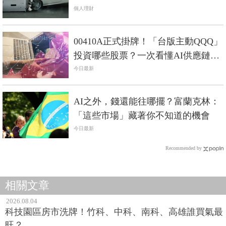
析《中價位進口車篇》
個人理財
00410A正式掛牌！「台版主動QQQ」
投資哪些股票？一次看懂AI供應鏈布
局
今日最新
AI之外，錢還能往哪擺？富蘭克林：
「這些市場」藏著你不知道的機會
今日最新
Recommended by
相關文章
2026.08.04
科技園區房市洗牌！竹科、中科、南科、高雄誰買氣最
旺？