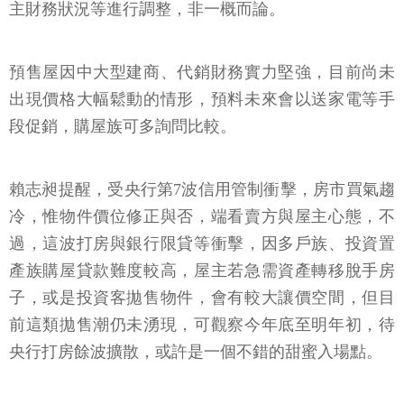
主財務狀況等進行調整，非一概而論。
預售屋因中大型建商、代銷財務實力堅強，目前尚未
出現價格大幅鬆動的情形，預料未來會以送家電等手
段促銷，購屋族可多詢問比較。
賴志昶提醒，受央行第7波信用管制衝擊，房市買氣趨
冷，惟物件價位修正與否，端看賣方與屋主心態，不
過，這波打房與銀行限貸等衝擊，因多戶族、投資置
產族購屋貸款難度較高，屋主若急需資產轉移脫手房
子，或是投資客拋售物件，會有較大讓價空間，但目
前這類拋售潮仍未湧現，可觀察今年底至明年初，待
央行打房餘波擴散，或許是一個不錯的甜蜜入場點。