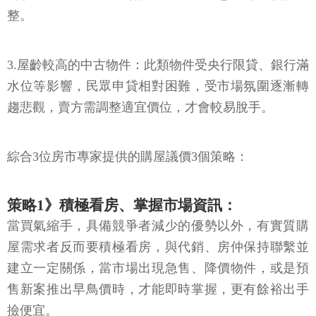
整。
3.屋齡較高的中古物件：此類物件受央行限貸、銀行滿
水位等影響，民眾申貸相對困難，受市場氛圍逐漸轉
趨悲觀，賣方需調整適宜價位，才會較易脫手。
綜合3位房市專家提供的購屋議價3個策略：
策略1》積極看房、掌握市場資訊：
當買氣縮手，具備競爭者減少的優勢以外，有實質購
屋需求者反而要積極看房，與代銷、房仲保持聯繫並
建立一定關係，當市場出現急售、降價物件，或是預
售新案推出早鳥價時，才能即時掌握，更有餘裕出手
撿便宜。