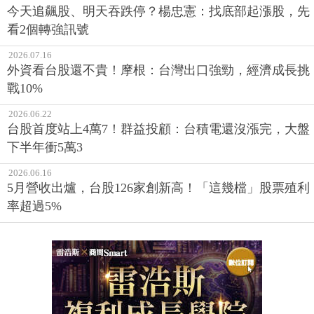
今天追飆股、明天吞跌停？楊忠憲：找底部起漲股，先
看2個轉強訊號
2026.07.16
外資看台股還不貴！摩根：台灣出口強勁，經濟成長挑
戰10%
2026.06.22
台股首度站上4萬7！群益投顧：台積電還沒漲完，大盤
下半年衝5萬3
2026.06.16
5月營收出爐，台股126家創新高！「這幾檔」股票殖利
率超過5%