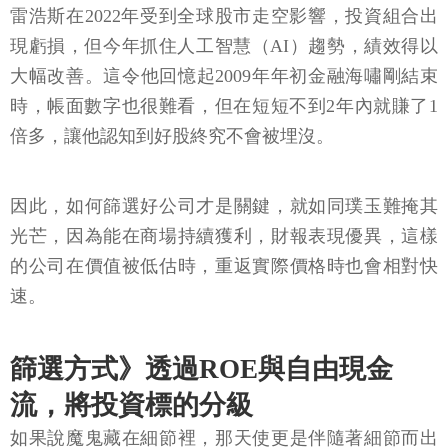
雷浩斯在2022年受到全球股市走空影響，投資組合出
現虧損，但今年抓住人工智慧（AI）趨勢，績效得以
大幅改善。這令他回憶起2009年年初金融海嘯剛結束
時，帳面數字也很難看，但在短短不到2年內就賺了1
倍多，讓他認知到好股終究不會被埋沒。
因此，如何篩選好公司才是關鍵，就如同璞玉難掩其
光芒，因為能在商場持續獲利，財報表現優異，這樣
的公司在價值被低估時，重返實際價格時也會相對快
速。
篩選方式》透過ROE與自由現金
流，將投資標的分級
如果說魔鬼藏在細節裡，那天使更是伴隨著細節而出