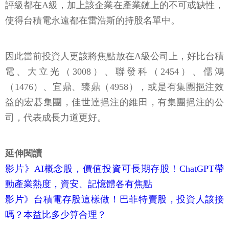
評級都在A級，加上該企業在產業鏈上的不可或缺性，
使得台積電永遠都在雷浩斯的持股名單中。
因此當前投資人更該將焦點放在A級公司上，好比台積
電、大立光（3008）、聯發科（2454）、儒鴻
（1476）、宜鼎、臻鼎（4958），或是有集團挹注效
益的宏碁集團，佳世達挹注的維田，有集團挹注的公
司，代表成長力道更好。
延伸閱讀
影片》AI概念股，價值投資可長期存股！ChatGPT帶
動產業熱度，資安、記憶體各有焦點
影片》台積電存股這樣做！巴菲特賣股，投資人該接
嗎？本益比多少算合理？