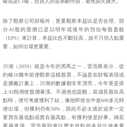
級或是C1級，投資人則需果斷停損，避免損失擴大。
除了觀察公司財報外，更要觀察本益比是否合理。部
分AI股的股價已是以明年或後年的預估每股盈餘
（EPS）來計算，本益比也不斷拉高，故不只切入點重
要，如何出場更重要。
川湖（2059）就是今年的黑馬之一，雷浩斯表示，從
約略10幾年前便觀察這檔股票，不論是在財報表現或
是擴廠計畫上，川湖的數據都非常漂亮，今年更是搭
上AI熱潮使股價暴漲。不過他也提醒，當成長股在高
點時，便可考慮獲利了結，像他即使在中途600多元時
便出場，但獲利仍有50%，因此不必太過於追求一定
要買在最低點或賣在最高點，有獲利便是好事。倘若
要再進場，雷浩斯則會以歷史低點的本益比做考量