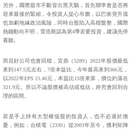
另外，國際股市不斷冒出黑天鵝，首先聯準會是否將
迎來最後的緊縮，令投資人提心吊膽，以巴衝突升溫
也加劇地緣政治風險，同時台股陷入高檔盤整，國際
熱錢動向不明，雷浩斯認為第4季若要投資，建議先停
看聽。
而且好公司也會回檔，宜鼎（5289）2022年股價最低
來到147.5元左右，7倍本益比，今年最高來到366元，
以2022年EPS 21.46元，本益比15倍來算，價位約落在
321.9元。所以不論股價被高估或低估，終究會回到合
理的區間。
若是手上持有大型權值股的投資人，也不必過於擔
憂，例如：台積電（2330）從2003年至今，獲利矩陣