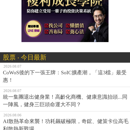
股票 ‧ 今日最新
2026.08.07
CoWoS後的下一張王牌：SoIC擴產潮，「這3檔」最受
惠！
2026.08.07
統一集團退出健身業！高齡化商機、健康意識抬頭...同
一陣風，健身三巨頭命運大不同？
2026.08.06
AI散熱革命來襲！功耗飆破極限，奇鋐、健策卡位高毛
利散熱新戰場