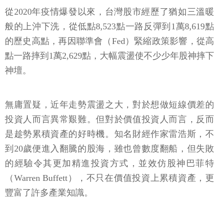
從2020年疫情爆發以來，台灣股市經歷了猶如三溫暖
般的上沖下洗，從低點8,523點一路反彈到1萬8,619點
的歷史高點，再因聯準會（Fed）緊縮政策影響，從高
點一路摔到1萬2,629點，大幅震盪使不少少年股神摔下
神壇。
無庸置疑，近年走勢震盪之大，對於想做短線價差的
投資人而言異常艱難。但對於價值投資人而言，反而
是趁勢累積資產的好時機。知名財經作家雷浩斯，不
到20歲便進入翻騰的股海，雖也曾數度翻船，但失敗
的經驗令其更加精進投資方式，並效仿股神巴菲特
（Warren Buffett），不只在價值投資上累積資產，更
豐富了許多產業知識。