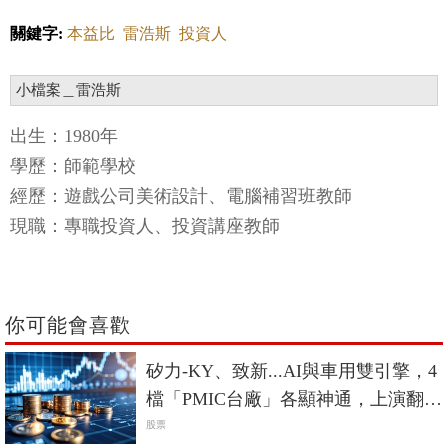
關鍵字:
本益比
雷浩斯
投資人
小檔案＿雷浩斯
出生：1980年
學歷：師範學校
經歷：遊戲公司美術設計、電腦補習班教師
現職：專職投資人、投資講座教師
你可能會喜歡
矽力-KY、致新...AI與車用雙引擎，4
檔「PMIC台廠」各顯神通，上演翻身
戰
股票