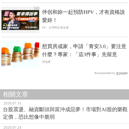
PR
伴侶和妳一起預防HPV，才有資格說
愛妳！
PR・台灣癌症基金會
想買房成家，申請「青安3.0」要注意
什麼？專家：「這3件事」先留意
房地產
Recommended by
相關文章
2026.07.31
台股震盪、融資斷頭與當沖成惡夢！市場對AI股的樂觀
定價，恐比想像中脆弱
2026.07.24