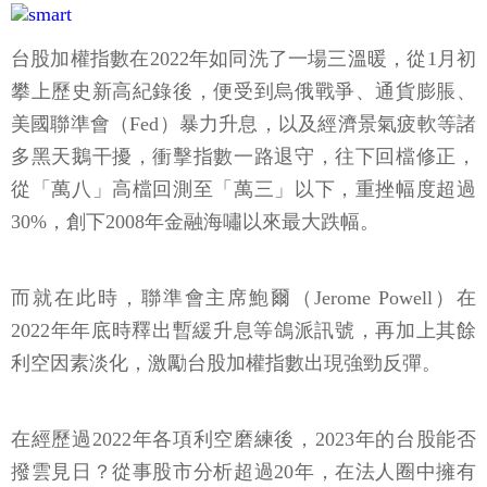
台股加權指數在2022年如同洗了一場三溫暖，從1月初
攀上歷史新高紀錄後，便受到烏俄戰爭、通貨膨脹、
美國聯準會（Fed）暴力升息，以及經濟景氣疲軟等諸
多黑天鵝干擾，衝擊指數一路退守，往下回檔修正，
從「萬八」高檔回測至「萬三」以下，重挫幅度超過
30%，創下2008年金融海嘯以來最大跌幅。
而就在此時，聯準會主席鮑爾（Jerome Powell）在
2022年年底時釋出暫緩升息等鴿派訊號，再加上其餘
利空因素淡化，激勵台股加權指數出現強勁反彈。
在經歷過2022年各項利空磨練後，2023年的台股能否
撥雲見日？從事股市分析超過20年，在法人圈中擁有