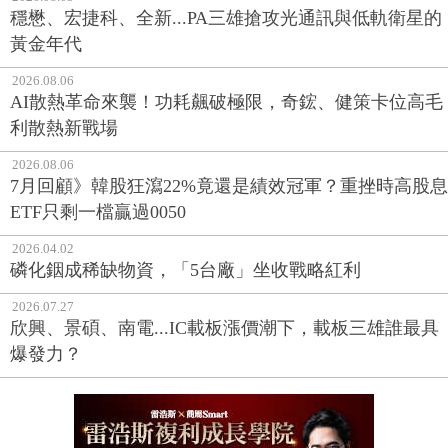
穩懋、宏捷科、全新...PA三雄搶攻光通訊與低軌衛星的
黃金年代
2026.08.06
AI散熱革命來襲！功耗飆破極限，奇鋐、健策卡位高毛
利散熱新戰場
2026.08.06
7月回顧》韓股狂瀉22%竟還是績效冠軍？重挫時高股息
ETF只剩一檔贏過0050
2026.04.02
磷化銦成稀缺物資，「5台廠」坐收戰略紅利
2026.07.27
欣興、景碩、南電...IC載板漲價潮下，載板三雄誰最具
爆發力？