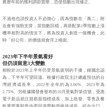
農曆年前的獲利調節賣壓，恐使指數出現修正。
不過他也請投資人不必擔心，因為指數在「萬二」附
近會有強勁支撐，當指數回檔，再搭配第1季指數上漲
機率相對高的情況下，將為投資人創造一個機會，此
時「好公司」的價值就會浮上檯面。
2023年下半年景氣看好
但仍須留意3大變數
相較於2023年上半年仍受景氣疲弱的干擾，鍾國忠認
為，下半年可望回溫。根據行政院主計總處預估的台
灣經濟成長率，2022年全年約為3.06%、2023年為
2.75%。另根據國發會發布的10月景氣對策信號，受惠
電子新品挹注貿易面指標成長，加上批發、零售及餐
飲業營業額受內需回溫帶動而維持成長，綜合出口、