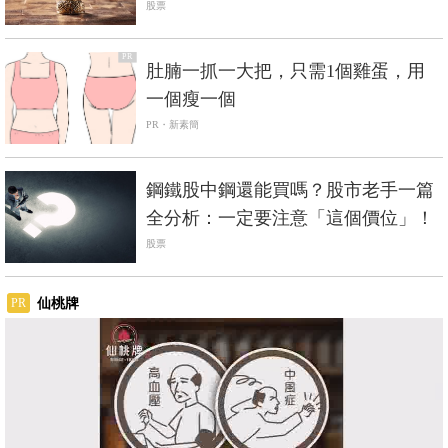
會賺？
股票
PR
肚腩一抓一大把，只需1個雞蛋，用
一個瘦一個
PR・新素簡
鋼鐵股中鋼還能買嗎？股市老手一篇
全分析：一定要注意「這個價位」！
股票
仙桃牌
PR