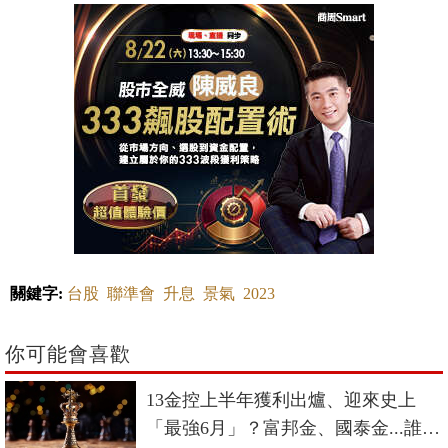
關鍵字:
台股
聯準會
升息
景氣
2023
你可能會喜歡
13金控上半年獲利出爐、迎來史上
「最強6月」？富邦金、國泰金...誰最