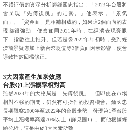
不錯評價的資深分析師鍾國忠指出：「2023年台股將
會呈現『先蹲後跳』的走勢。」他表示，「景氣
面」、「資金面」是相輔相成的，如果這2個面向的表
現都很強勁，便會如同2021年時，在經濟表現亮眼
下，指數往上推升。但若是像2022年年初時，受到經
濟前景疑慮加上新台幣貶值等2個負面因素影響，便會
導致指數回檔修正。
3大因素產生加乘效應
台股Q1上漲機率相對高
雖然2023年的大格局是「先蹲後跳」，但即使在市場
相對不強的期間，仍然有可操作的投資機會。鍾國忠
長期觀察2000年至2022年的台股走勢，發現第1季台股
平均上漲機率高達70%以上（詳見圖1）。而他根據經
驗分析，這是由於3大因素所致：