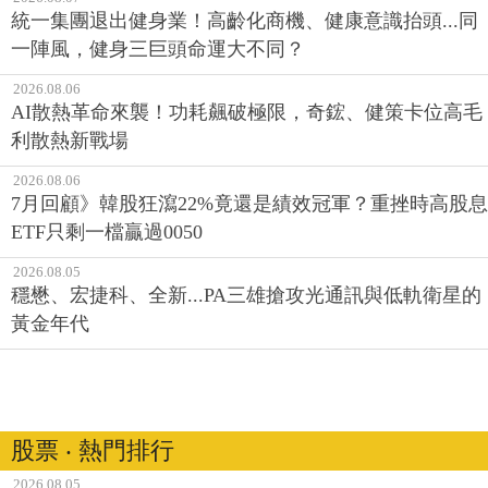
統一集團退出健身業！高齡化商機、健康意識抬頭...同
一陣風，健身三巨頭命運大不同？
2026.08.06
AI散熱革命來襲！功耗飆破極限，奇鋐、健策卡位高毛
利散熱新戰場
2026.08.06
7月回顧》韓股狂瀉22%竟還是績效冠軍？重挫時高股息
ETF只剩一檔贏過0050
2026.08.05
穩懋、宏捷科、全新...PA三雄搶攻光通訊與低軌衛星的
黃金年代
股票 ‧ 熱門排行
2026.08.05