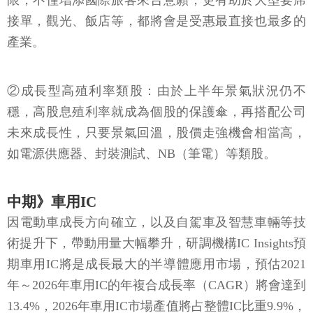
限，不僅增添國際旅客來台意願，更有助於大型宴席
接單，觀光、飯店等，都將會是受惠最直接也最多的
產業。
②成長型高殖利率類股：由於上半年景氣狀況仍不
穩，高股息殖利率就成為個股的保護傘，再搭配公司
未來成長性，只要景氣回溫，股價走強機會相當高，
如電源供應器、封裝測試、NB（筆電）等類股。
中期》車用IC
因電動車成長方向確立，以及自駕車及智慧車輛等技
術提升下，帶動用量大幅攀升，研調機構IC Insights預
期車用IC將是成長最大的半導體應用市場，預估2021
年～2026年車用IC的年複合成長率（CAGR）將會達到
13.4%，2026年車用IC市場產值將占整體IC比重9.9%，