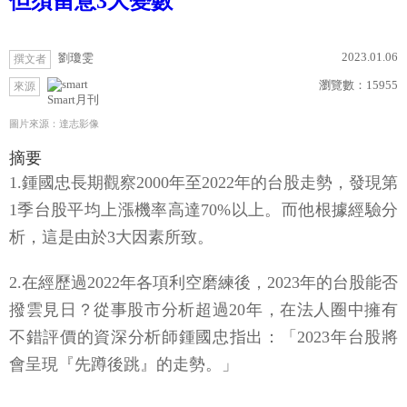
但須留意3大變數
2023.01.06
劉瓊雯
撰文者
瀏覽數：
15955
來源
Smart月刊
圖片來源：達志影像
摘要
1.鍾國忠長期觀察2000年至2022年的台股走勢，發現第
1季台股平均上漲機率高達70%以上。而他根據經驗分
析，這是由於3大因素所致。
2.在經歷過2022年各項利空磨練後，2023年的台股能否
撥雲見日？從事股市分析超過20年，在法人圈中擁有
不錯評價的資深分析師鍾國忠指出：「2023年台股將
會呈現『先蹲後跳』的走勢。」