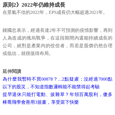
原則2》2022年仍維持成長
在景氣不佳的2022年，EPS成長仍大幅超過2021年。
鍾國忠表示，經過長達2年不可預測的疫情影響，再到
人為造成的俄烏戰爭，在這段期間內還能持續成長的
公司，絕對是產業內的佼佼者，而若是股價仍然合理
或低估，就很值得布局。
延伸閱讀
為什麼我暫時不買00878？...2點疑慮：沒經過7000點
以下的股災，不知道指數邏輯能不能禁得起考驗
提早退休只能打電動、拔雜草？年領百萬股利，傻多
棒喬飛學會善用3規畫，享受當下快樂