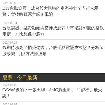
2026.08.03
ETF愈跌愈買，成台股大跌時的定海神針？內行人示
警：背後暗藏死亡螺旋風險
2026.07.31
台股震盪、融資斷頭與當沖成惡夢！市場對AI股的樂觀
定價，恐比想像中脆弱
2026.07.28
既期待漲高又怕受傷害，台股千點震盪成常態？分析師
股添樂：用3方法降波動
股票 ‧ 今日最新
2026.08.07
CoWoS後的下一張王牌：SoIC擴產潮，「這3檔」最受
惠！
2026.08.07