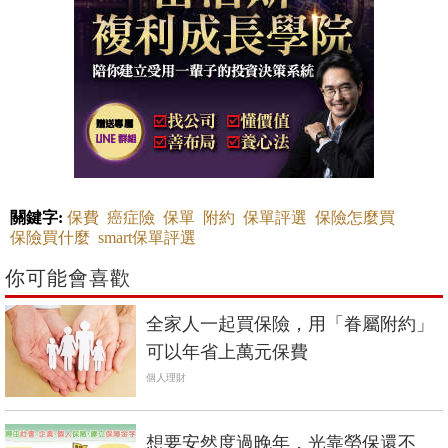
關鍵字:
保費
癌症險
保單
附約
保單評選
保險怎麼買
保險買什麼
smart保單評選
你可能會喜歡
全家人一起買保險，用「眷屬附約」
可以年省上萬元保費
個人理財
想要安然度過晚年，光靠勞保還不