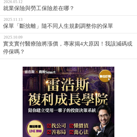
2026.05.12
就業保險與勞工保險差在哪？
2025.11.13
保單「斷捨離」隨不同人生規劃調整你的保單
2025.10.09
實支實付醫療險將漲價，專家揭4大原因！我該減碼或
停保嗎？