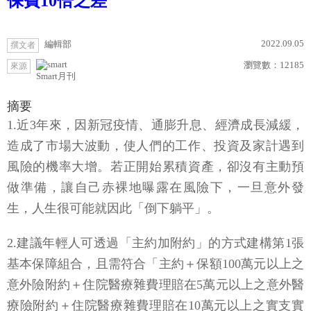
保費10倍之差
2022.09.05
編輯部
撰文者
瀏覽數：
12185
來源
Smart月刊
摘要
1.近3年來，因新冠疫情、通膨升息、經濟成長減緩，
造成了市場大波動，使人們的工作、投資及家計遇到
風險的機率大增。若正開始累積資產，卻沒有主動預
做準備，讓自己赤裸地曝露在風險下，一旦意外發
生，人生很可能就因此「倒下躺平」。
2.建議年輕人可透過「主約加附約」的方式建構第1張
基本保障組合，且需符合「主約＋保額100萬元以上之
意外險附約＋住院醫療雜費理賠在5萬元以上之意外醫
療險附約＋住院醫療雜費理賠在10萬元以上之實支實