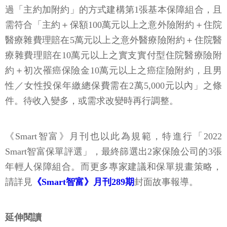
過「主約加附約」的方式建構第1張基本保障組合，且
需符合「主約＋保額100萬元以上之意外險附約＋住院
醫療雜費理賠在5萬元以上之意外醫療險附約＋住院醫
療雜費理賠在10萬元以上之實支實付型住院醫療險附
約＋初次罹癌保險金10萬元以上之癌症險附約，且男
性／女性投保年繳總保費需在2萬5,000元以內」之條
件。待收入變多，或需求改變時再行調整。
《Smart智富》月刊也以此為規範，特進行「2022
Smart智富保單評選」，最終篩選出2家保險公司的3張
年輕人保障組合。而更多專家建議和保單規畫策略，
請詳見
《Smart智富》月刊289期
封面故事報導。
延伸閱讀