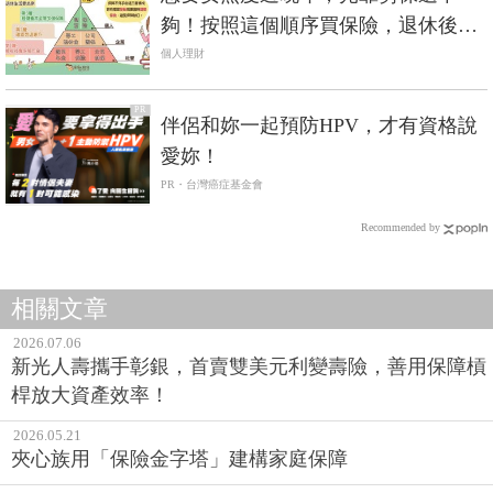
夠！按照這個順序買保險，退休後不
怕沒錢花
個人理財
PR
伴侶和妳一起預防HPV，才有資格說
愛妳！
PR・台灣癌症基金會
Recommended by
相關文章
2026.07.06
新光人壽攜手彰銀，首賣雙美元利變壽險，善用保障槓
桿放大資產效率！
2026.05.21
夾心族用「保險金字塔」建構家庭保障