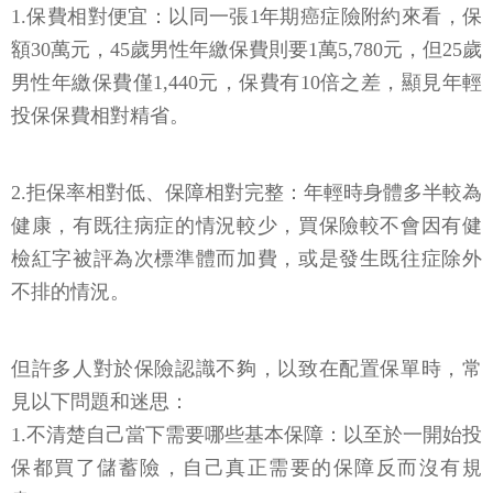
1.保費相對便宜：以同一張1年期癌症險附約來看，保
額30萬元，45歲男性年繳保費則要1萬5,780元，但25歲
男性年繳保費僅1,440元，保費有10倍之差，顯見年輕
投保保費相對精省。
2.拒保率相對低、保障相對完整：年輕時身體多半較為
健康，有既往病症的情況較少，買保險較不會因有健
檢紅字被評為次標準體而加費，或是發生既往症除外
不排的情況。
但許多人對於保險認識不夠，以致在配置保單時，常
見以下問題和迷思：
1.不清楚自己當下需要哪些基本保障：以至於一開始投
保都買了儲蓄險，自己真正需要的保障反而沒有規