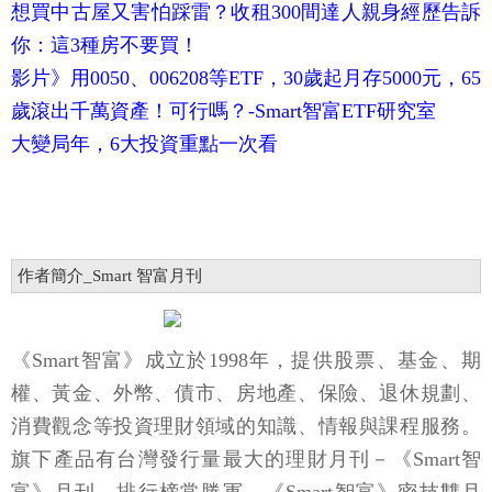
想買中古屋又害怕踩雷？收租300間達人親身經歷告訴
你：這3種房不要買！
影片》用0050、006208等ETF，30歲起月存5000元，65
歲滾出千萬資產！可行嗎？-Smart智富ETF研究室
大變局年，6大投資重點一次看
作者簡介_Smart 智富月刊
《Smart智富》成立於1998年，提供股票、基金、期
權、黃金、外幣、債市、房地產、保險、退休規劃、
消費觀念等投資理財領域的知識、情報與課程服務。
旗下產品有台灣發行量最大的理財月刊－《Smart智