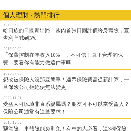
個人理財 ‧ 熱門排行
2026.07.08
哈日族的日圓新出路！國內首張日圓計價終身壽險，宣
告利率喊到3%
2016.09.02
「保費控制在年收入10%」，不可信！真正合理的保
費，要看你有能力做這件事嗎
2020.07.06
想改被保險人沒那麼簡單！連帶保險費需從新計算，一
旦保險公司拒絕便無法變更
2023.11.21
受益人可以填非直系親屬嗎？朋友可不可以當受益人？
保險公司通常有這些要求！
2015.12.02
竊盜險、車體險能免則免！有車的人必看，這3種保險