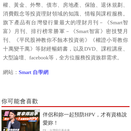
權、黃金、外幣、債市、房地產、保險、退休規劃、
消費觀念等投資理財領域的知識、情報與課程服務。
旗下產品有台灣發行量最大的理財月刊－《Smart智
富》月刊、排行榜常勝軍－《Smart智富》密技雙月
刊、《平民股神教你不蝕本投資術》《權證小哥教你
十萬變千萬》等財經暢銷書，以及DVD、課程講座、
大型論壇、facebook等，全方位服務投資族群需求。
網站：
Smart 自學網
你可能會喜歡
PR
伴侶和妳一起預防HPV，才有資格說
愛妳！
PR・台灣癌症基金會