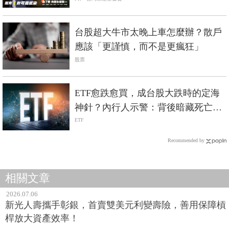
台股超大牛市太晚上車怎麼辦？散戶
應該「更謹慎，而不是更瘋狂」
股票
ETF愈跌愈買，成台股大跌時的定海
神針？內行人示警：背後暗藏死亡螺
旋風險
ETF
Recommended by
相關文章
2026.07.06
新光人壽攜手彰銀，首賣雙美元利變壽險，善用保障槓
桿放大資產效率！