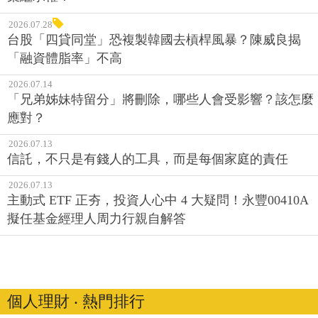
2026.07.28
台股「四貸同堂」恐複製韓國去槓桿風暴？陳威良揭
「融資體脂率」不高
2026.07.14
「兄弟姊妹特留分」將刪除，哪些人會受影響？該怎麼
應對？
2026.07.13
信託，不只是有錢人的工具，而是每個家庭的責任
2026.07.13
主動式 ETF 正夯，投資人心中 4 大疑問！永豐00410A
擬任基金經理人周力行親自解答
個人理財 ‧ 熱門排行