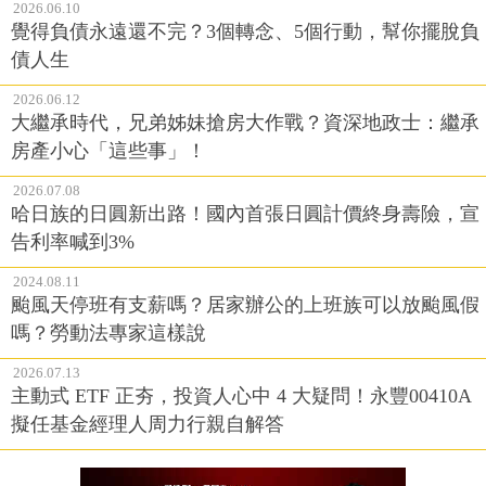
2026.06.10
覺得負債永遠還不完？3個轉念、5個行動，幫你擺脫負
債人生
2026.06.12
大繼承時代，兄弟姊妹搶房大作戰？資深地政士：繼承
房產小心「這些事」！
2026.07.08
哈日族的日圓新出路！國內首張日圓計價終身壽險，宣
告利率喊到3%
2024.08.11
颱風天停班有支薪嗎？居家辦公的上班族可以放颱風假
嗎？勞動法專家這樣說
2026.07.13
主動式 ETF 正夯，投資人心中 4 大疑問！永豐00410A
擬任基金經理人周力行親自解答