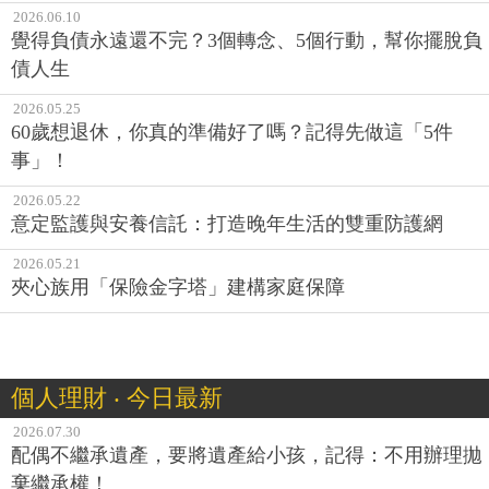
2026.06.10
覺得負債永遠還不完？3個轉念、5個行動，幫你擺脫負
債人生
2026.05.25
60歲想退休，你真的準備好了嗎？記得先做這「5件
事」！
2026.05.22
意定監護與安養信託：打造晚年生活的雙重防護網
2026.05.21
夾心族用「保險金字塔」建構家庭保障
個人理財 ‧ 今日最新
2026.07.30
配偶不繼承遺產，要將遺產給小孩，記得：不用辦理拋
棄繼承權！