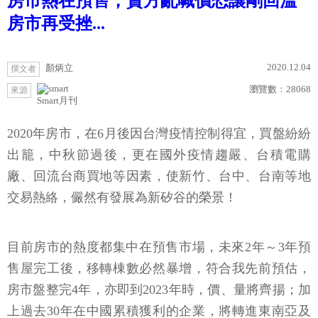
房市熱在預售，賣方亂喊價恐讓剛回溫
房市再受挫...
2020.12.04
顏炳立
撰文者
瀏覽數：
28068
來源
Smart月刊
2020年房市，在6月後因台灣疫情控制得宜，買盤紛紛
出籠，中秋節過後，更在國外疫情趨嚴、台積電購
廠、回流台商買地等因素，使新竹、台中、台南等地
交易熱絡，儼然有發展為新矽谷的榮景！
目前房市的熱度都集中在預售市場，未來2年～3年預
售屋完工後，移轉棟數必然暴增，符合我先前預估，
房市盤整完4年，亦即到2023年時，價、量將齊揚；加
上過去30年在中國累積獲利的企業，將轉進東南亞及