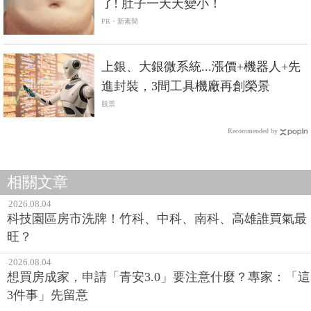
了! 肚子一天天變小！
PR・新素簡
上銀、大銀微系統...漲價+機器人+先
進封裝，3間工具機廠再創榮景
股票
Recommended by
相關文章
2026.08.04
科技園區房市洗牌！竹科、中科、南科、高雄誰買氣最
旺？
2026.08.04
想買房成家，申請「青安3.0」要注意什麼？專家：「這
3件事」先留意