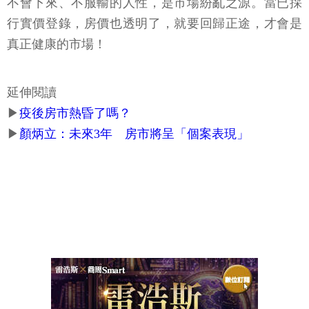
不會下來、不服輸的人性，是市場紛亂之源。當已採
行實價登錄，房價也透明了，就要回歸正途，才會是
真正健康的市場！
延伸閱讀
▶
疫後房市熱昏了嗎？
▶
顏炳立：未來3年 房市將呈「個案表現」