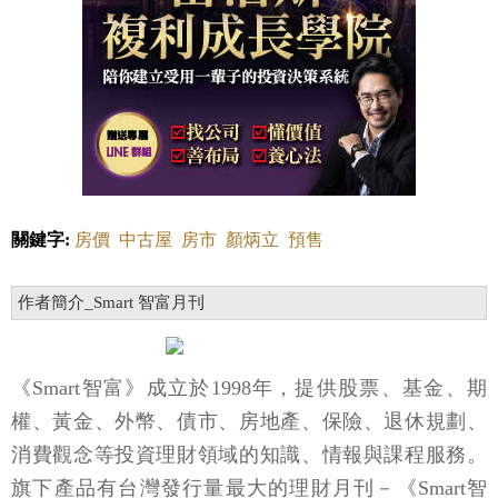
關鍵字:
房價
中古屋
房市
顏炳立
預售
作者簡介_Smart 智富月刊
《Smart智富》成立於1998年，提供股票、基金、期
權、黃金、外幣、債市、房地產、保險、退休規劃、
消費觀念等投資理財領域的知識、情報與課程服務。
旗下產品有台灣發行量最大的理財月刊－《Smart智