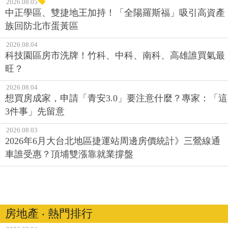
2026.08.05
中正學區、雙捷地王加持！「全陽羅斯福」吸引高資產
族回防北市蛋黃區
2026.08.04
科技園區房市洗牌！竹科、中科、南科、高雄誰買氣最
旺？
2026.08.04
想買房成家，申請「青安3.0」要注意什麼？專家：「這
3件事」先留意
2026.08.03
2026年6月大台北地區捷運站周邊房價統計》三鶯線通
車誰受惠？頂埔雙漲靠就業撐盤
房地產 ‧ 熱門排行