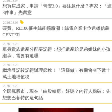
2026.08.04
想買房成家，申請「青安3.0」要注意什麼？專家：「這
3件事」先留意
2026.08.03
碳費、RE100催生綠能擴廠潮！綠電企業卡位遠雄信義
CENTER
2026.07.28
單身貴族遺產分配要記得：想把遺產給兄弟姐妹的小孩
繼承，需要有遺囑
2026.07.20
繼承登記後記得辦理節稅！「這樣做」有機會省下數十
萬土地增值稅
2026.07.29
全民瘋股市，現在「由股轉房」好嗎？內行人點破：先
想想巴菲特的這句話