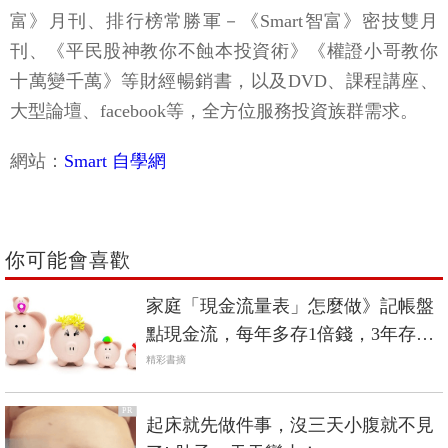
富》月刊、排行榜常勝軍－《Smart智富》密技雙月
刊、《平民股神教你不蝕本投資術》《權證小哥教你
十萬變千萬》等財經暢銷書，以及DVD、課程講座、
大型論壇、facebook等，全方位服務投資族群需求。
網站：
Smart 自學網
你可能會喜歡
家庭「現金流量表」怎麼做》記帳盤
點現金流，每年多存1倍錢，3年存下
150萬
精彩書摘
PR
起床就先做件事，沒三天小腹就不見