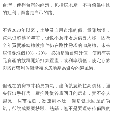
台灣，使得台灣的經濟，包括房地產，不再倚靠中國
的紅利，而會走自己的路。
不過2020年以來，土地及自用市場的價、量雖增溫，
買氣也超越10年前，但也不意味著房價要大漲，因為
全年買賣移轉棟數推估仍在剛性需求的30萬棟。未來
房價要漲個10%～20%，必須是新台幣升值，使擁有美
元資產的族群開始打算置產；或利率續低，使定存族
與股市獲利族漸漸轉以房地產為資金的避風港。
但現在的房市才稍見買氣，建商就急於拉高價格，逼
央行出手打房，壓抑剛從谷底回升的房市，實不令人
樂見。房市復甦，欲速則不達，僅是健康回溫的買
氣，卻說成案案秒殺、熱銷，無不是要逼等待價跌的