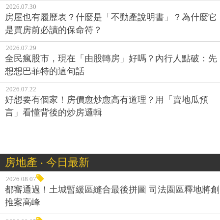
2026.07.30
房屋也有履歷表？什麼是「不動產說明書」？為什麼它
是買房前必讀的保命符？
2026.07.29
全民瘋股市，現在「由股轉房」好嗎？內行人點破：先
想想巴菲特的這句話
2026.07.22
好想要有個家！房價愈炒愈高有道理？用「賣地瓜預
言」看懂背後的炒房邏輯
房地產 ‧ 今日最新
2026.08.07
都審通過！土城暫緩區縫合最後拼圖 司法園區釋地將創
推案高峰