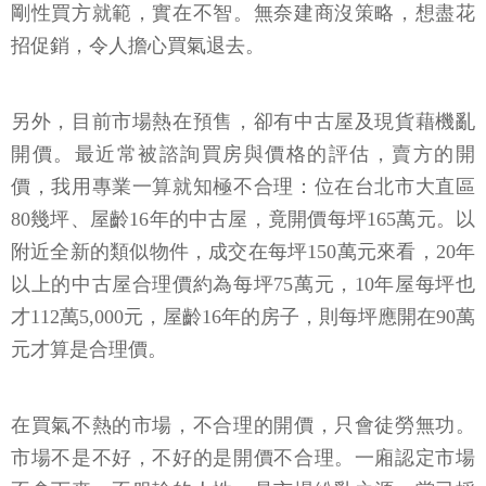
剛性買方就範，實在不智。無奈建商沒策略，想盡花
招促銷，令人擔心買氣退去。
另外，目前市場熱在預售，卻有中古屋及現貨藉機亂
開價。最近常被諮詢買房與價格的評估，賣方的開
價，我用專業一算就知極不合理：位在台北市大直區
80幾坪、屋齡16年的中古屋，竟開價每坪165萬元。以
附近全新的類似物件，成交在每坪150萬元來看，20年
以上的中古屋合理價約為每坪75萬元，10年屋每坪也
才112萬5,000元，屋齡16年的房子，則每坪應開在90萬
元才算是合理價。
在買氣不熱的市場，不合理的開價，只會徒勞無功。
市場不是不好，不好的是開價不合理。一廂認定市場