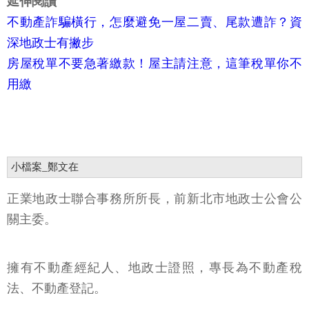
延伸閱讀
不動產詐騙橫行，怎麼避免一屋二賣、尾款遭詐？資
深地政士有撇步
房屋稅單不要急著繳款！屋主請注意，這筆稅單你不
用繳
小檔案_鄭文在
正業地政士聯合事務所所長，前新北市地政士公會公
關主委。
擁有不動產經紀人、地政士證照，專長為不動產稅
法、不動產登記。