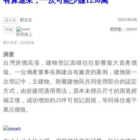
有算進來，一次可能少賺1250萬
2026.06.08
鄭文在
撰文者
瀏覽數：
20044
專欄
財富線上
圖片來源：達志影像
摘要
台灣房價高漲，建物登記面積往往影響龐大資產價
值。一位傳產董事長興建自有廠房的案例，建物第一
次登記中，主建物、附屬建物與共同使用部分的認定
方式，由於建照適用舊法，原本未標示尺寸的雨遮經
補正後，成功增加約25坪可登記面積，等同保住逾千
萬元價值。