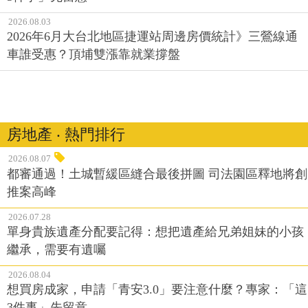
2026.08.03
2026年6月大台北地區捷運站周邊房價統計》三鶯線通
車誰受惠？頂埔雙漲靠就業撐盤
房地產 ‧ 熱門排行
2026.08.07
都審通過！土城暫緩區縫合最後拼圖 司法園區釋地將創
推案高峰
2026.07.28
單身貴族遺產分配要記得：想把遺產給兄弟姐妹的小孩
繼承，需要有遺囑
2026.08.04
想買房成家，申請「青安3.0」要注意什麼？專家：「這
3件事」先留意