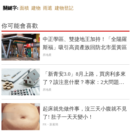
關鍵字:
面積
建物
雨遮
建物登記
你可能會喜歡
中正學區、雙捷地王加持！「全陽羅
斯福」吸引高資產族回防北市蛋黃區
房地產
「新青安3.0」8月上路，買房利多來
了？該注意什麼？專家：2大問題未
釐清
房地產
PR
起床就先做件事，沒三天小腹就不見
了! 肚子一天天變小！
PR・新素簡