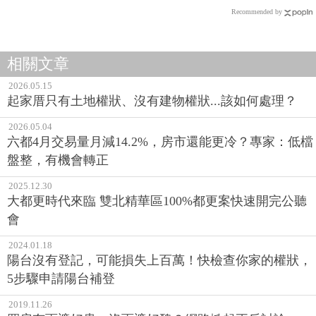
Recommended by
相關文章
2026.05.15
起家厝只有土地權狀、沒有建物權狀...該如何處理？
2026.05.04
六都4月交易量月減14.2%，房市還能更冷？專家：低檔
盤整，有機會轉正
2025.12.30
大都更時代來臨 雙北精華區100%都更案快速開完公聽
會
2024.01.18
陽台沒有登記，可能損失上百萬！快檢查你家的權狀，
5步驟申請陽台補登
2019.11.26