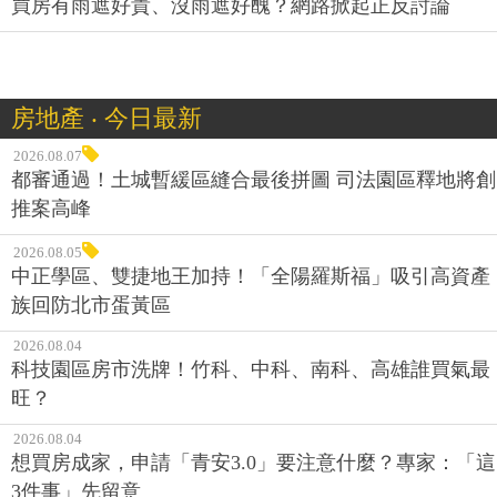
買房有雨遮好貴、沒雨遮好醜？網路掀起正反討論
房地產 ‧ 今日最新
2026.08.07
都審通過！土城暫緩區縫合最後拼圖 司法園區釋地將創
推案高峰
2026.08.05
中正學區、雙捷地王加持！「全陽羅斯福」吸引高資產
族回防北市蛋黃區
2026.08.04
科技園區房市洗牌！竹科、中科、南科、高雄誰買氣最
旺？
2026.08.04
想買房成家，申請「青安3.0」要注意什麼？專家：「這
3件事」先留意