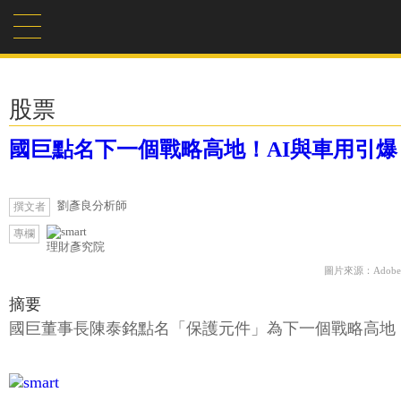
股票
國巨點名下一個戰略高地！AI與車用引
劉彥良分析師
撰文者
專欄
理財彥究院
圖片來源：Adobe F
摘要
國巨董事長陳泰銘點名「保護元件」為下一個戰略高地