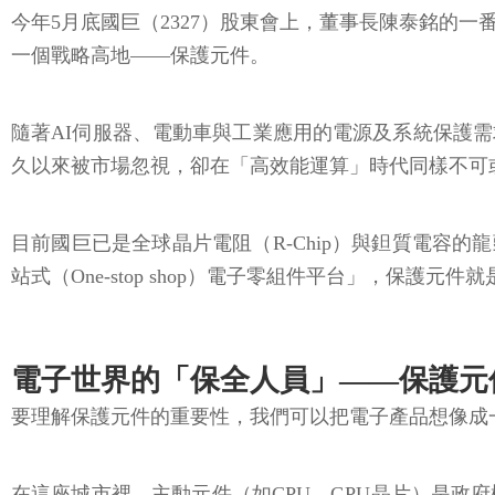
今年5月底國巨（2327）股東會上，董事長陳泰銘的
一個戰略高地——保護元件。
隨著AI伺服器、電動車與工業應用的電源及系統保護
久以來被市場忽視，卻在「高效能運算」時代同樣不可
目前國巨已是全球晶片電阻（R-Chip）與鉭質電容
站式（One-stop shop）電子零組件平台」，保護元
電子世界的「保全人員」——保護元
要理解保護元件的重要性，我們可以把電子產品想像成
在這座城市裡，主動元件（如CPU、GPU晶片）是