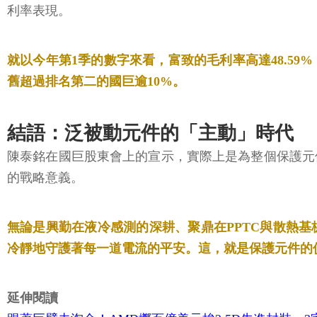
利率表現。
就以今年第1季的數字來看，富致的毛利率高達48.5
舊超過排名第二的國巨逾10%。
結語：泛被動元件的「主動」時代
陳泰銘在國巨股東會上的宣示，實際上是為整個保護元
的戰略意義。
無論是興勤在液冷感測的深耕、聚鼎在PPTC與散熱
冷靜地守護著每一道電流的平安。這，就是保護元件的
延伸閱讀