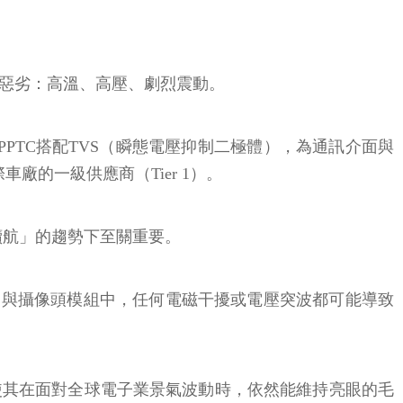
其惡劣：高溫、高壓、劇烈震動。
PTC搭配TVS（瞬態電壓抑制二極體），為通訊介面與
廠的一級供應商（Tier 1）。
續航」的趨勢下至關重要。
達與攝像頭模組中，任何電磁干擾或電壓突波都可能導致
使其在面對全球電子業景氣波動時，依然能維持亮眼的毛