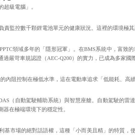
的超級電腦」。
，負責監控數千顆鋰電池單元的健康狀況。這裡的環境極
PTC領域多年的「隱形冠軍」。在BMS系統中，富致的P
苛車規認證（AEC-Q200）的實力，已成為多家國際車
TC的內阻控制在極低水準，這在電動車追求「低能耗、高
ADAS（自動駕駛輔助系統）與智慧座艙。自動駕駛的雷
測器在極端環境下的穩定性。
利基市場的絕對話語權，這種「小而美且精」的特質，