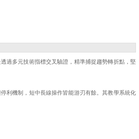
長透過多元技術指標交叉驗證，精準捕捉趨勢轉折點，堅
態停利機制，短中長線操作皆能游刃有餘。其教學系統化