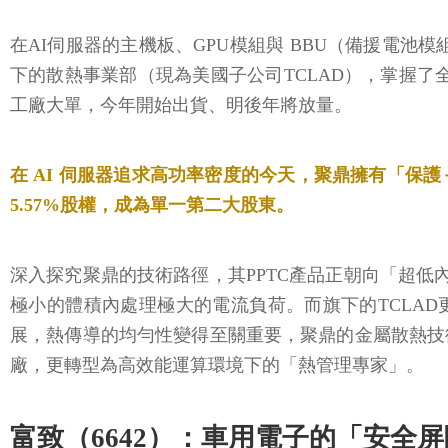
在AI伺服器的主機板、GPU模組與 BBU（備援電池模
下的散熱事業部（現為美國子公司TCLAD），掌握了
工廠大單，今年開始出貨、明後年將放量。
在 AI 伺服器追求高功率密度的今天，聚鼎擁有「保
5.57%股權，成為單一第二大股東。
深入探究聚鼎的技術路徑，其PPTC產品正朝向「超低內
極小的體積內處理極大的電流負荷。而旗下的TCLAD更
展，熱傳導的均勻性變得至關重要，聚鼎的金屬散熱技
廠，更轉型為高效能運算環境下的「熱管理專家」。
富致（6642）：車用電子的「安全