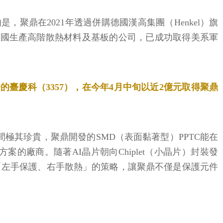
，聚鼎在2021年透過併購德國漢高集團（Henkel）旗
在美國生產高階散熱材料及基板的公司，已成功取得美系軍
臺慶科（3357），在今年4月中旬以近2億元取得聚鼎
間極其珍貴，聚鼎開發的SMD（表面黏著型）PPTC能在
的廠商。隨著AI晶片朝向Chiplet（小晶片）封裝發
「左手保護、右手散熱」的策略，讓聚鼎不僅是保護元件