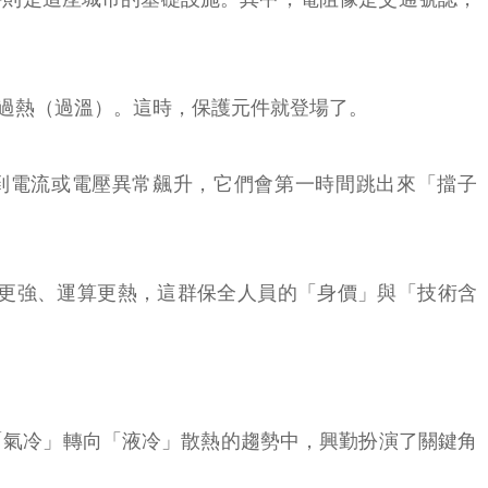
過熱（過溫）。這時，保護元件就登場了。
到電流或電壓異常飆升，它們會第一時間跳出來「擋子
流更強、運算更熱，這群保全人員的「身價」與「技術含
「氣冷」轉向「液冷」散熱的趨勢中，興勤扮演了關鍵角