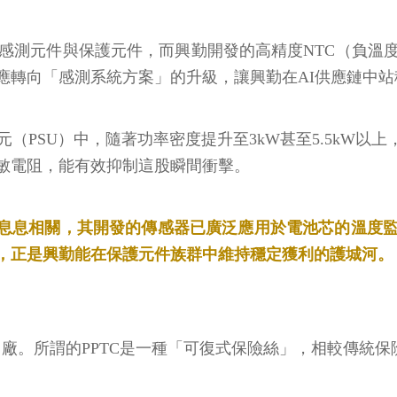
顆的感測元件與保護元件，而興勤開發的高精度NTC（負
應轉向「感測系統方案」的升級，讓興勤在AI供應鏈中站
SU）中，隨著功率密度提升至3kW甚至5.5kW以上，電路在
敏電阻，能有效抑制這股瞬間衝擊。
中心息息相關，其開發的傳感器已廣泛應用於電池芯的溫度
，正是興勤能在保護元件族群中維持穩定獲利的護城河。
廠。所謂的PPTC是一種「可復式保險絲」，相較傳統保