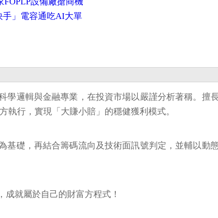
FOPLP設備廠搶商機
快手」電容通吃AI大單
科學邏輯與金融專業，在投資市場以嚴謹分析著稱。擅
上方執行，實現「大賺小賠」的穩健獲利模式。
為基礎，再結合籌碼流向及技術面訊號判定，並輔以動
，成就屬於自己的財富方程式！