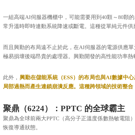
一組高端AI伺服器機櫃中，可能需要用到40顆～80
常升溫時即時連動系統降速或斷電。這種從單純元件供
而且興勤的布局遠不止於此，在AI伺服器的電源供應單元（P
極易損壞後端昂貴的處理器。興勤開發的高性能功率熱
此外，
興勤在儲能系統（ESS）的布局也與AI數據
局部過熱而產生連鎖崩潰反應。這種跨領域的技術整合
聚鼎（6224）：PPTC 的全球霸主
聚鼎為全球前兩大PPTC（高分子正溫度係數熱敏電阻）
恢復導通狀態。