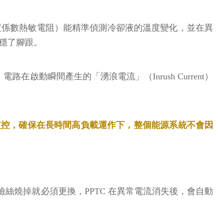
溫度係數熱敏電阻）能精準偵測冷卻液的溫度變化，並在異
穩了腳跟。
啟動瞬間產生的「湧浪電流」（Inrush Current）
監控，確保在長時間高負載運作下，整個能源系統不會因
險絲燒掉就必須更換，PPTC 在異常電流消失後，會自動