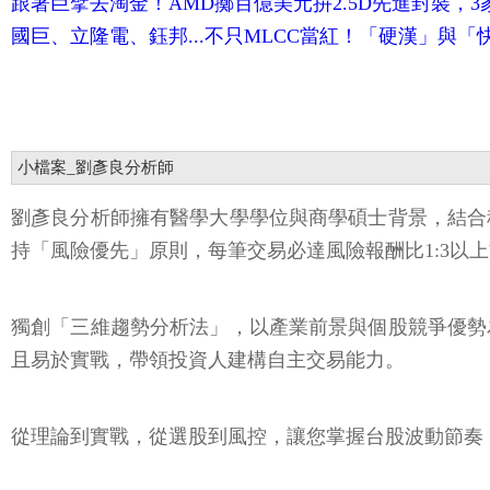
跟著巨擘去淘金！AMD擲百億美元拚2.5D先進封裝，3家
國巨、立隆電、鈺邦...不只MLCC當紅！「硬漢」與「
小檔案_劉彥良分析師
劉彥良分析師擁有醫學大學學位與商學碩士背景，結合
持「風險優先」原則，每筆交易必達風險報酬比1:3以
獨創「三維趨勢分析法」，以產業前景與個股競爭優勢
且易於實戰，帶領投資人建構自主交易能力。
從理論到實戰，從選股到風控，讓您掌握台股波動節奏