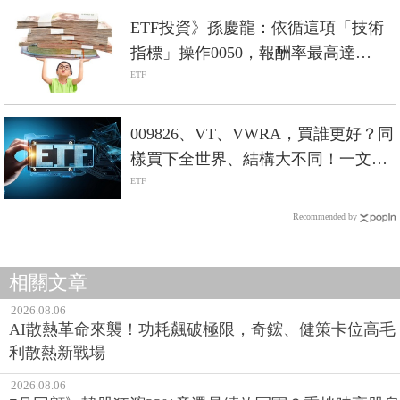
ETF投資》孫慶龍：依循這項「技術
指標」操作0050，報酬率最高達
40%！
ETF
009826、VT、VWRA，買誰更好？同
樣買下全世界、結構大不同！一文完
整剖析
ETF
Recommended by
相關文章
2026.08.06
AI散熱革命來襲！功耗飆破極限，奇鋐、健策卡位高毛
利散熱新戰場
2026.08.06