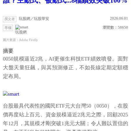
誰？主動式、被動式...8檔績效突破100%
2026.06.01
玩股網／玩股華安
撰文者
瀏覽數：
58650
專欄
玩股網
圖片來源：Adobe Firefly
摘要
0050規模逼近2兆，AI更催生科技ETF績效噴發。面對
大盤天量狂飆，與其預測修正，不如長線定期定額穩
定布局。
台股最具代表性的國民ETF元大台灣50（0050），在股
價再度站上百元、資金規模逼近2兆元之際，回顧2025
年12月，其規模才剛突破1兆元大關；令人難以置信的