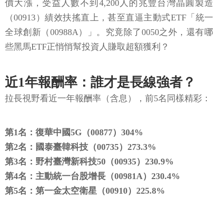
價大漲，受益人數不到4,200人的兆豐台灣晶圓製造
（00913）績效扶搖直上，甚至直逼主動式ETF「統一
全球創新（00988A）」。究竟除了0050之外，還有哪
些黑馬ETF正悄悄幫投資人賺取超額獲利？
近1年報酬率：誰才是長線強者？
拉長視野看近一年報酬率（含息），前5名同樣精彩：
第1名：復華中國5G（00877）304%
第2名：國泰臺韓科技（00735）273.3%
第3名：野村臺灣新科技50（00935）230.9%
第4名：主動統一台股增長（00981A）230.4%
第5名：第一金太空衛星（00910）225.8%