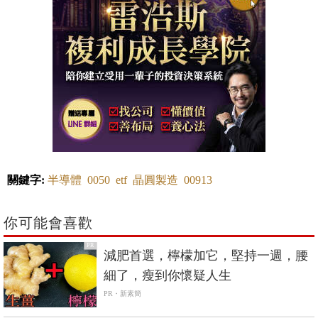
關鍵字:
半導體
0050
etf
晶圓製造
00913
你可能會喜歡
PR
減肥首選，檸檬加它，堅持一週，腰
細了，瘦到你懷疑人生
PR・新素簡