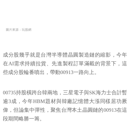
圖片來源：玩股網
成分股幾乎就是台灣半導體晶圓製造鏈的縮影，今年
在AI需求持續拉貨、先進製程訂單滿載的背景下，這
些成分股輪番噴出，帶動00913一路向上。
00735持股橫跨台韓兩地，三星電子與SK海力士合計暫
逾3成，今年HBM題材與韓廠記憶體大漲同樣居功厥
偉，但論集中彈性，聚焦台灣本土晶圓鏈的00913在這
段期間略勝一籌。