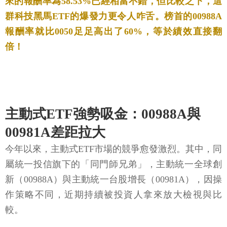
來的報酬率為58.53%已經相當不錯，但比較之下，這
群科技黑馬ETF的爆發力更令人咋舌。榜首的00988A
報酬率就比0050足足高出了60%，等於績效直接翻
倍！
主動式ETF強勢吸金：00988A與
00981A差距拉大
今年以來，主動式ETF市場的競爭愈發激烈。其中，同
屬統一投信旗下的「同門師兄弟」，主動統一全球創
新（00988A）與主動統一台股增長（00981A），因操
作策略不同，近期持續被投資人拿來放大檢視與比
較。