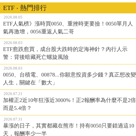
ETF ‧ 熱門排行
2026.08.05
ETF人氣榜》漲時買0050、重挫時更要撿！0050單月人
氣再激增，0056重返人氣二哥
2026.08.03
ETF愈跌愈買，成台股大跌時的定海神針？內行人示
警：背後暗藏死亡螺旋風險
2026.08.03
0050、台積電、00878...你願意投資多少錢？真正想改變
人生，關鍵在「數大」
2026.07.21
加權正2近10年狂漲近3000%！正2報酬率為什麼不是2倍
而是5.4倍？
2026.07.31
暴漲的日子，其實都藏在熊市！持有0050只要錯過這10
天，報酬率少一半