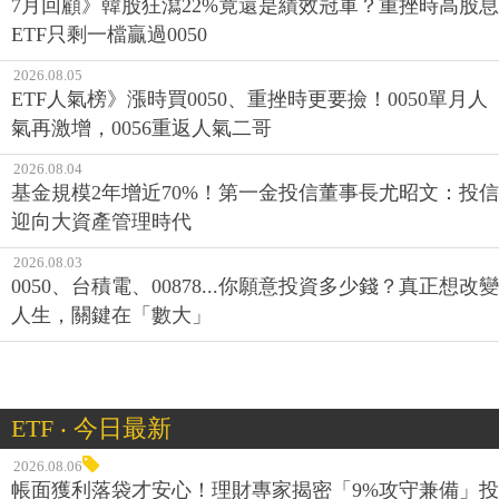
7月回顧》韓股狂瀉22%竟還是績效冠軍？重挫時高股息
ETF只剩一檔贏過0050
2026.08.05
ETF人氣榜》漲時買0050、重挫時更要撿！0050單月人
氣再激增，0056重返人氣二哥
2026.08.04
基金規模2年增近70%！第一金投信董事長尤昭文：投信
迎向大資產管理時代
2026.08.03
0050、台積電、00878...你願意投資多少錢？真正想改變
人生，關鍵在「數大」
ETF ‧ 今日最新
2026.08.06
帳面獲利落袋才安心！理財專家揭密「9%攻守兼備」投