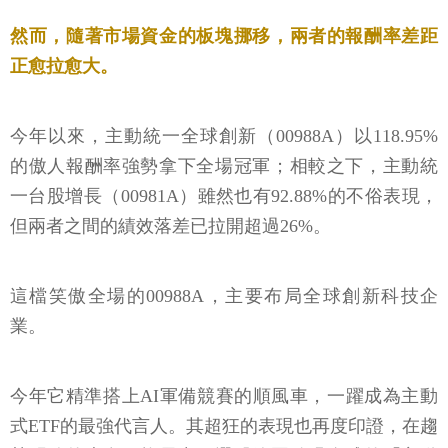
然而，隨著市場資金的板塊挪移，兩者的報酬率差距
正愈拉愈大。
今年以來，主動統一全球創新（00988A）以118.95%
的傲人報酬率強勢拿下全場冠軍；相較之下，主動統
一台股增長（00981A）雖然也有92.88%的不俗表現，
但兩者之間的績效落差已拉開超過26%。
這檔笑傲全場的00988A，主要布局全球創新科技企
業。
今年它精準搭上AI軍備競賽的順風車，一躍成為主動
式ETF的最強代言人。其超狂的表現也再度印證，在趨