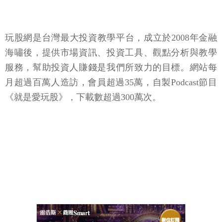
玩股網是台灣最大投資教學平台，成立於2008年金融
海嘯後，提供市場資訊、投資工具、觀點分析與教學
服務，幫助投資人賺錢是我們所致力的目標。網站每
月超過百萬人造訪，會員超過35萬，自製Podcast節目
《就是愛玩股》，下載數超過300萬次。