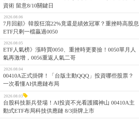
資術 留意8/10關鍵日
2026.08.06
7月回顧》韓股狂瀉22%竟還是績效冠軍？重挫時高股息
ETF只剩一檔贏過0050
2026.08.05
ETF人氣榜》漲時買0050、重挫時更要撿！0050單月人
氣再激增，0056重返人氣二哥
2026.08.04
00410A正式掛牌！「台版主動QQQ」投資哪些股票？
一次看懂AI供應鏈布局
2026.08.03
台股科技新兵登場！AI投資不光看護國神山 00410A主
動式ETF布局科技供應鏈 8/3掛牌上市