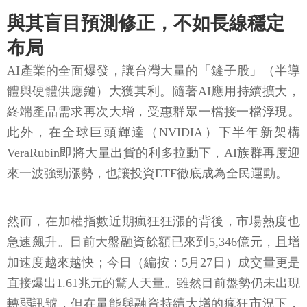
與其盲目預測修正，不如長線穩定
布局
AI產業的全面爆發，讓台灣大量的「鏟子股」（半導
體與硬體供應鏈）大獲其利。隨著AI應用持續擴大，
終端產品需求再次大增，受惠群眾一檔接一檔浮現。
此外，在全球巨頭輝達（NVIDIA）下半年新架構
VeraRubin即將大量出貨的利多拉動下，AI族群再度迎
來一波強勁漲勢，也讓投資ETF徹底成為全民運動。
然而，在加權指數近期瘋狂狂漲的背後，市場熱度也
急速飆升。目前大盤融資餘額已來到5,346億元，且增
加速度越來越快；今日（編按：5月27日）成交量更是
直接爆出1.61兆元的驚人天量。雖然目前盤勢仍未出現
轉弱訊號，但在量能與融資持續大增的瘋狂市況下，