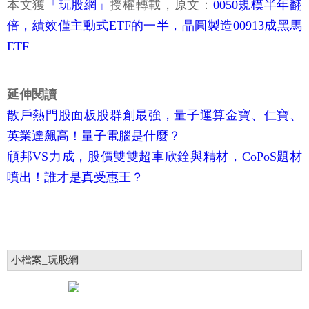
本文獲
「玩股網」
授權轉載，原文：
0050規模半年翻
倍，績效僅主動式ETF的一半，晶圓製造00913成黑馬
ETF
延伸閱讀
散戶熱門股面板股群創最強，量子運算金寶、仁寶、
英業達飆高！量子電腦是什麼？
頎邦VS力成，股價雙雙超車欣銓與精材，CoPoS題材
噴出！誰才是真受惠王？
小檔案_玩股網