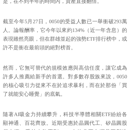
是，在不到半年的時間內，資產直接翻倍。
截至今年5月27日，0050的受益人數已一舉衝破293萬
人。論報酬率，它今年以來約134%（近一年含息）的
表現雖然亮眼，但在群雄並起的強勢ETF排行榜中，或
許不是衝在最前頭的絕對榜首。
然而，它無可替代的規模效應與高信任度，讓它成為
許多人推薦給新手的首選。對多數存股族來說，0050
的核心吸引力從來不在於追求暴利，而在於那份「買
了就能安心睡覺」的底氣。
隨著AI吸金力持續攀升，科技半導體相關ETF紛紛各
顯神通、百花齊放。近期受惠於晶圓代工、矽晶圓股