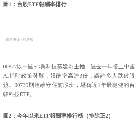
圖1：台股ETF報酬率排行
圖片來源：玩股網
00877以中國5G與科技基建為主軸，過去一年搭上中國
AI補貼政策發酵，報酬率高達3倍，讓許多人跌破眼
鏡。00735則連續守住前段班，堪稱近1年最穩健的台
韓科技ETF。
圖2：今年以來ETF報酬率排行榜（排除正2）