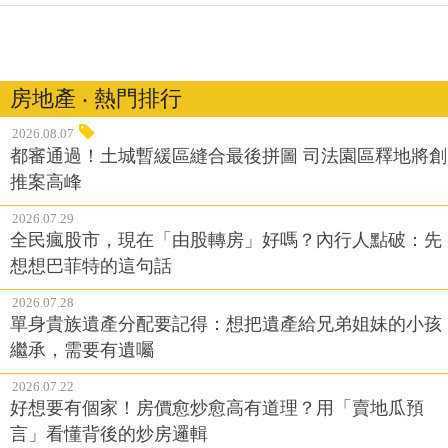
房地產 ‧ 熱門排行
2026.08.07
都審通過！土城暫緩區縫合最後拼圖 司法園區釋地將創
推案高峰
2026.07.29
全民瘋股市，現在「由股轉房」好嗎？內行人點破：先
想想巴菲特的這句話
2026.07.28
單身貴族遺產分配要記得：想把遺產給兄弟姐妹的小孩
繼承，需要有遺囑
2026.07.22
好想要有個家！房價愈炒愈高有道理？用「賣地瓜預
言」看懂背後的炒房邏輯