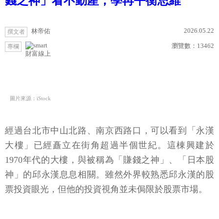
錢之神」看不動產，學再平衡思維
2026.05.22
林帝佑
撰文者
瀏覽數：
13462
專欄
財富線上
圖片來源：iStock
經過台北市中山北路、南京西路口，可以看到「永漢
大樓」已經矗立在街角超過半個世紀。這棟興建於
1970年代的大樓，與被稱為「賺錢之神」、「日本股
神」的邱永漢息息相關。雖然外界較熟悉邱永漢的股
票投資眼光，但他的投資視角並未侷限於股票市場。