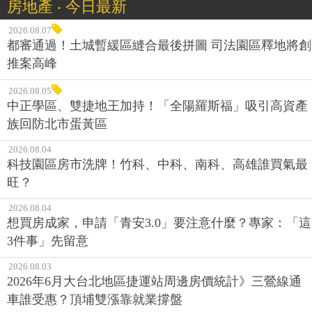
房地產 ‧ 今日最新
2026.08.07
都審通過！土城暫緩區縫合最後拼圖 司法園區釋地將創
推案高峰
2026.08.05
中正學區、雙捷地王加持！「全陽羅斯福」吸引高資產
族回防北市蛋黃區
2026.08.04
科技園區房市洗牌！竹科、中科、南科、高雄誰買氣最
旺？
2026.08.04
想買房成家，申請「青安3.0」要注意什麼？專家：「這
3件事」先留意
2026.08.03
2026年6月大台北地區捷運站周邊房價統計》三鶯線通
車誰受惠？頂埔雙漲靠就業撐盤