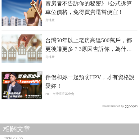
賣房者不告訴你的秘密》1公式拆算
車位價格，免得買貴還當便宜！
房地產
台灣50年以上老房高達500萬戶，都
更後賺更多？3原因告訴你，為什麼
都更難如登天
房地產
PR
伴侶和妳一起預防HPV，才有資格說
愛妳！
PR・台灣癌症基金會
Recommended by
相關文章
2026.08.05