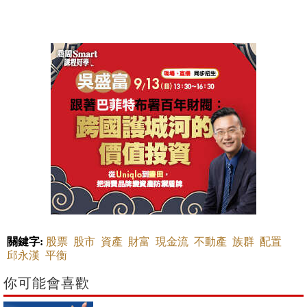
關鍵字:
股票
股市
資產
財富
現金流
不動產
族群
配置
邱永漢
平衡
你可能會喜歡