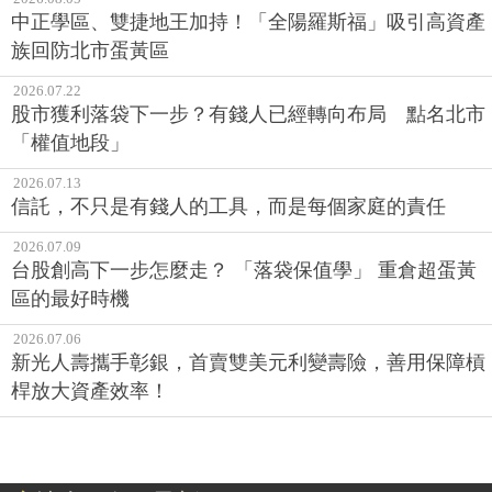
中正學區、雙捷地王加持！「全陽羅斯福」吸引高資產
族回防北市蛋黃區
2026.07.22
股市獲利落袋下一步？有錢人已經轉向布局 點名北市
「權值地段」
2026.07.13
信託，不只是有錢人的工具，而是每個家庭的責任
2026.07.09
台股創高下一步怎麼走？ 「落袋保值學」 重倉超蛋黃
區的最好時機
2026.07.06
新光人壽攜手彰銀，首賣雙美元利變壽險，善用保障槓
桿放大資產效率！