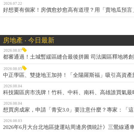
2026.07.22
好想要有個家！房價愈炒愈高有道理？用「賣地瓜預言
房地產 ‧ 今日最新
2026.08.07
都審通過！土城暫緩區縫合最後拼圖 司法園區釋地將
2026.08.05
中正學區、雙捷地王加持！「全陽羅斯福」吸引高資產
2026.08.04
科技園區房市洗牌！竹科、中科、南科、高雄誰買氣最
2026.08.04
想買房成家，申請「青安3.0」要注意什麼？專家：「這
2026.08.03
2026年6月大台北地區捷運站周邊房價統計》三鶯線