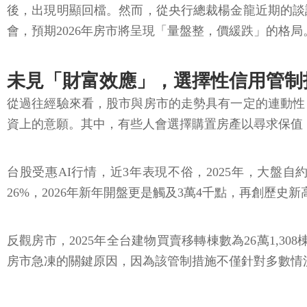
後，出現明顯回檔。然而，從央行總裁楊金龍近期的談
會，預期2026年房市將呈現「量盤整，價緩跌」的格局
未見「財富效應」，選擇性信用管制
從過往經驗來看，股市與房市的走勢具有一定的連動性
資上的意願。其中，有些人會選擇購置房產以尋求保值
台股受惠AI行情，近3年表現不俗，2025年，大盤
26%，2026年新年開盤更是觸及3萬4千點，再創歷史新
反觀房市，2025年全台建物買賣移轉棟數為26萬1,3
房市急凍的關鍵原因，因為該管制措施不僅針對多數情