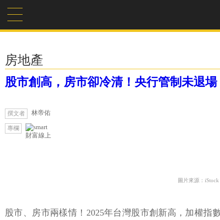
房地產
股市創高，房市卻冷清！央行管制未退場，
林帝佑
撰文者
專欄
財富線上
圖片來源：iStock
股市、房市兩樣情！2025年台灣股市創新高，加權指