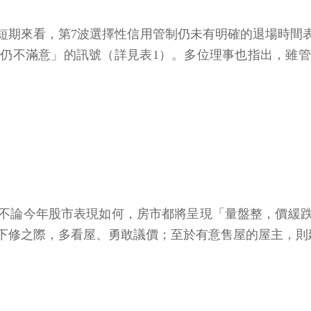
期來看，第7波選擇性信用管制仍未有明確的退場時間表。
仍不滿意」的訊號（詳見表1）。多位理事也指出，雖
不論今年股市表現如何，房市都將呈現「量盤整，價緩
下修之際，多看屋、勇敢議價；至於有意售屋的屋主，則