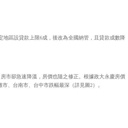
定地區設貸款上限6成，後改為全國納管，且貸款成數降
，房市卻急速降溫，房價也隨之修正。根據政大永慶房價
高雄市、台南市、台中市跌幅最深（詳見圖2）。