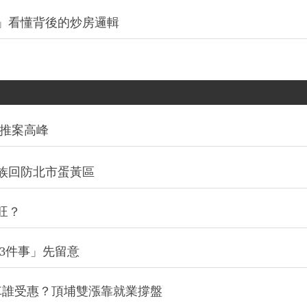
」看懂背後的炒房邏輯
創推案高峰
族回防北市蛋黃區
旺？
3件事」先留意
通車誰受惠？頂埔雙漲靠就業撐盤