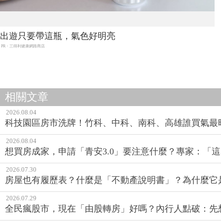
出遊只要帶這瓶，氣色好明亮
PR・三得利健康網路商店
相關文章
2026.08.04
科技園區房市洗牌！竹科、中科、南科、高雄誰買氣最
2026.08.04
想買房成家，申請「青安3.0」要注意什麼？專家：「這
2026.07.30
房屋也有履歷表？什麼是「不動產說明書」？為什麼它
2026.07.29
全民瘋股市，現在「由股轉房」好嗎？內行人點破：先