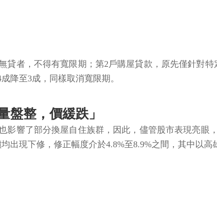
無貸者，不得有寬限期；第2戶購屋貸款，原先僅針對特
4成降至3成，同樣取消寬限期。
量盤整，價緩跌」
也影響了部分換屋自住族群，因此，儘管股市表現亮眼
價均出現下修，修正幅度介於4.8%至8.9%之間，其中以