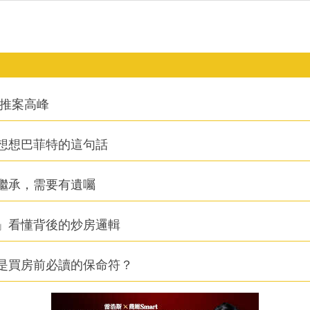
創推案高峰
想想巴菲特的這句話
繼承，需要有遺囑
」看懂背後的炒房邏輯
是買房前必讀的保命符？