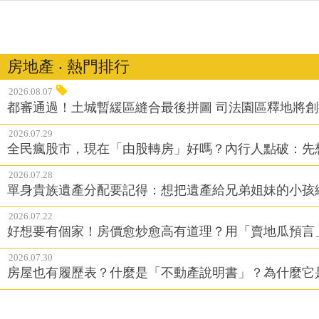
房地產 ‧ 熱門排行
2026.08.07
都審通過！土城暫緩區縫合最後拼圖 司法園區釋地將
2026.07.29
全民瘋股市，現在「由股轉房」好嗎？內行人點破：先
2026.07.28
單身貴族遺產分配要記得：想把遺產給兄弟姐妹的小孩
2026.07.22
好想要有個家！房價愈炒愈高有道理？用「賣地瓜預言
2026.07.30
房屋也有履歷表？什麼是「不動產說明書」？為什麼它