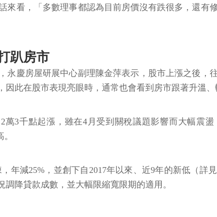
話來看，「多數理事都認為目前房價沒有跌很多，還有
。
打趴房市
，永慶房屋研展中心副理陳金萍表示，股市上漲之後，
，因此在股市表現亮眼時，通常也會看到房市跟著升溫、
自約2萬3千點起漲，雖在4月受到關稅議題影響而大幅震
高。
08棟，年減25%，並創下自2017年以來、近9年的新低
況調降貸款成數，並大幅限縮寬限期的適用。