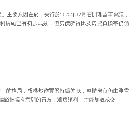
主要原因在於，央行於2025年12月召開理監事會議，
管制措施已有初步成效，但房價所得比及房貸負擔率仍偏
跌」的格局，投機炒作買盤持續降低，整體房市仍由剛需
建議把握有意願的買方，適度讓利，才能加速成交。