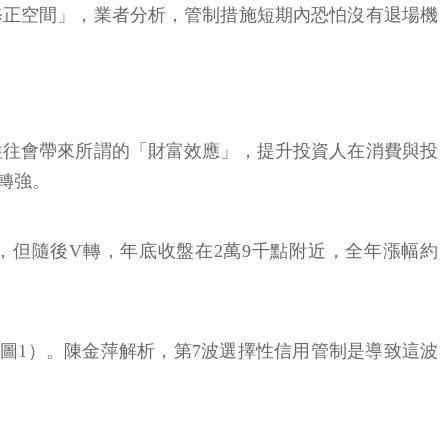
修正空間」，業者分析，管制措施短期內恐怕沒有退場機
往往會帶來所謂的「財富效應」，提升投資人在消費與投
轉強。
盪，但隨後V轉，年底收盤在2萬9千點附近，全年漲幅約
（詳見圖1）。陳金萍解析，第7波選擇性信用管制是導致這波