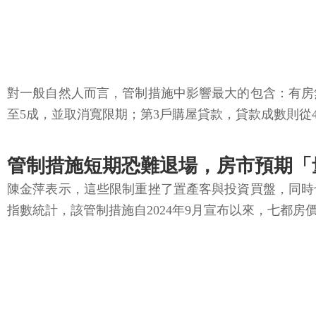
對一般自然人而言，管制措施中影響最大的包含：有房
至5成，並取消寬限期；第3戶購屋貸款，貸款成數則從
管制措施短期恐難退場，房市預期「
陳金萍表示，這些限制重挫了置產客與投資買盤，同時
指數統計，該管制措施自2024年9月宣布以來，七都房