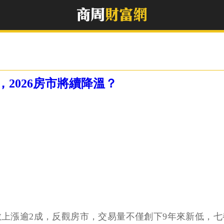
2026房市將續降溫？
數上漲逾2成，反觀房市，交易量不僅創下9年來新低，七都