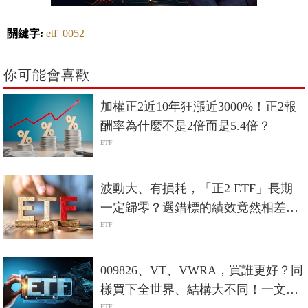
關鍵字:
etf
0052
你可能會喜歡
加權正2近10年狂漲近3000%！正2報
酬率為什麼不是2倍而是5.4倍？
ETF
波動大、有損耗，「正2 ETF」長期
一定歸零？選錯標的績效竟然相差5
倍？
ETF
009826、VT、VWRA，買誰更好？同
樣買下全世界、結構大不同！一文完
ETF