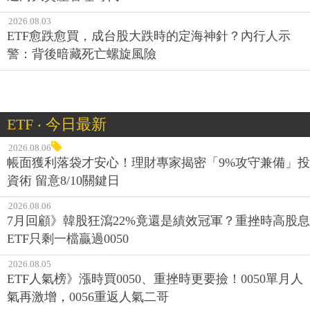
2026.08.03
ETF愈跌愈買，成台股大跌時的定海神針？內行人示
警：背後暗藏死亡螺旋風險
ETF ‧ 今日最新
2026.08.06
帳面獲利落袋才安心！理財專家揭密「9%攻守兼備」投
資術 留意8/10關鍵日
2026.08.06
7月回顧》韓股狂瀉22%竟還是績效冠軍？重挫時高股息
ETF只剩一檔贏過0050
2026.08.05
ETF人氣榜》漲時買0050、重挫時更要撿！0050單月人
氣再激增，0056重返人氣二哥