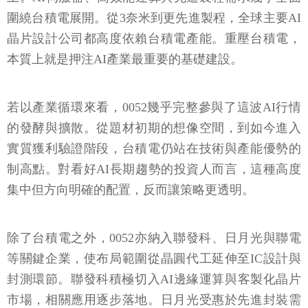
圍繞台積電展開。從3奈米到更先進製程，全球主要AI
晶片設計公司都高度依賴台積電產能。重壓台積電，
本質上就是押注AI產業最重要的基礎建設。
若以產業循環來看，0052幾乎完整參與了這波AI行情
的發酵與擴散。從題材初期的想像空間，到如今進入
實質獲利驗證階段，台積電仍站在技術與產能優勢的
制高點。對看好AI長期趨勢的投資人而言，這種高度
集中但方向明確的配置，反而讓策略更透明。
除了台積電之外，0052亦納入聯發科、日月光與聯電
等關鍵企業，使布局範圍從晶圓代工延伸至IC設計與
封測環節。聯發科積極切入AI邊緣運算與客製化晶片
市場，相關應用逐步落地。日月光受惠於先進封裝需