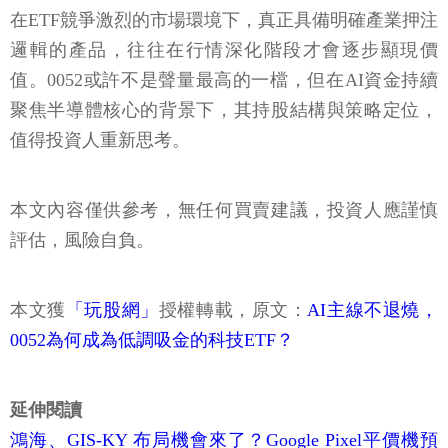
在ETF競爭激烈的市場環境下，真正具備明確產業押注
邏輯的產品，往往在行情深化階段才會逐步顯現價
值。0052或許不是聲量最高的一檔，但在AI資金持續
聚焦半導體核心的背景下，其持股結構與策略定位，
值得投資人重新思考。
本文內容僅供參考，無任何買賣建議，投資人應謹慎
評估，風險自負。
本文獲
「玩股網」
授權轉載，原文：
AI主線不退燒，
0052為何成為低調吸金的科技ETF？
延伸閱讀
鴻海、GIS-KY 布局機會來了？Google Pixel平價機預