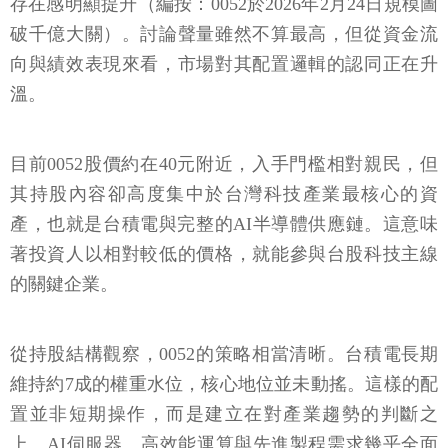
存在感明顯提升（編按：0052於2026年2月24日規模圖
破千億大關）。討論聲量雖然不算最高，但從資金流
向與績效表現來看，市場對其配置邏輯的認同正在升
溫。
目前0052股價約在40元附近，入手門檻相對親民，但
其持股內容卻高度集中於台灣科技產業最核心的資
產，也就是台積電與完整的AI半導體供應鏈。這意味
著投資人以相對較低的價格，就能參與台股科技主線
的關鍵企業。
從持股結構觀察，0052的策略相當清晰。台積電長期
維持約7成的權重水位，核心地位並未動搖。這樣的配
置並非短期操作，而是建立在對產業趨勢的判斷之
上。AI伺服器、高效能運算與先進製程需求幾乎全面