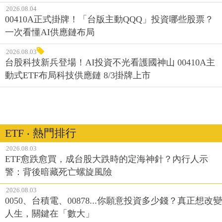
2026.08.04
00410A正式掛牌！「台版主動QQQ」投資哪些股票？
一次看懂AI供應鏈布局
2026.08.03
台股科技新兵登場！AI投資不光看護國神山 00410A主
動式ETF布局科技供應鏈 8/3掛牌上市
ETF ‧ 熱門排行
2026.08.03
ETF愈跌愈買，成台股大跌時的定海神針？內行人示
警：背後暗藏死亡螺旋風險
2026.08.03
0050、台積電、00878...你願意投資多少錢？真正想改變
人生，關鍵在「數大」