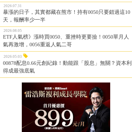
2026.07.31
暴漲的日子，其實都藏在熊市！持有0050只要錯過這10
天，報酬率少一半
2026.08.05
ETF人氣榜》漲時買0050、重挫時更要撿！0050單月人
氣再激增，0056重返人氣二哥
2026.05.03
00878配息0.66元創紀錄！動能跟「股息」無關？資本利
得成最強底氣