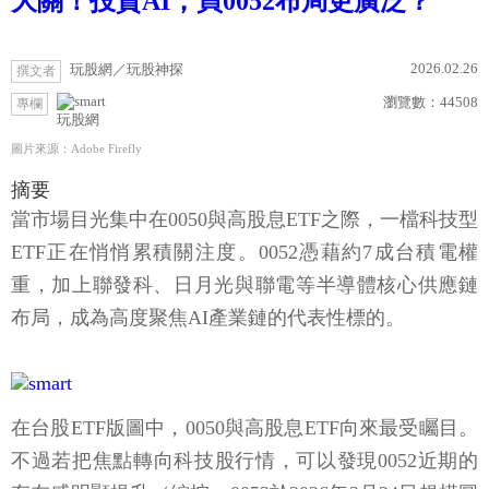
大關！投資AI，買0052布局更廣泛？
2026.02.26
玩股網／玩股神探
撰文者
瀏覽數：
44508
專欄
玩股網
圖片來源：Adobe Firefly
摘要
當市場目光集中在0050與高股息ETF之際，一檔科技型
ETF正在悄悄累積關注度。0052憑藉約7成台積電權
重，加上聯發科、日月光與聯電等半導體核心供應鏈
布局，成為高度聚焦AI產業鏈的代表性標的。
在台股ETF版圖中，0050與高股息ETF向來最受矚目。
不過若把焦點轉向科技股行情，可以發現0052近期的