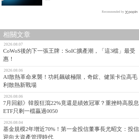
整剖析
Recommended by
相關文章
2026.08.07
CoWoS後的下一張王牌：SoIC擴產潮，「這3檔」最受
惠！
2026.08.06
AI散熱革命來襲！功耗飆破極限，奇鋐、健策卡位高毛
利散熱新戰場
2026.08.06
7月回顧》韓股狂瀉22%竟還是績效冠軍？重挫時高股息
ETF只剩一檔贏過0050
2026.08.04
基金規模2年增近70%！第一金投信董事長尤昭文：投信
迎向大資產管理時代