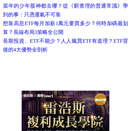
當年的少年股神都去哪？從《窮查理的普通常識》學
到的事：只憑運氣不可靠
想靠高息ETF每月加薪1萬元要買多少？何時加碼最划
算？長線布局3策略全公開
長期投資、ETF不能少？人人瘋買ETF有道理？ETF背
後的4大優勢全剖析