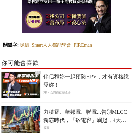
關鍵字:
咪編
Smart人人都能學會
FIREman
你可能會喜歡
PR
伴侶和妳一起預防HPV，才有資格說
愛妳！
PR・台灣癌症基金會
力積電、華邦電、聯電...告別MLCC
獨霸時代，「矽電容」崛起，4大台
廠搶先機
股票