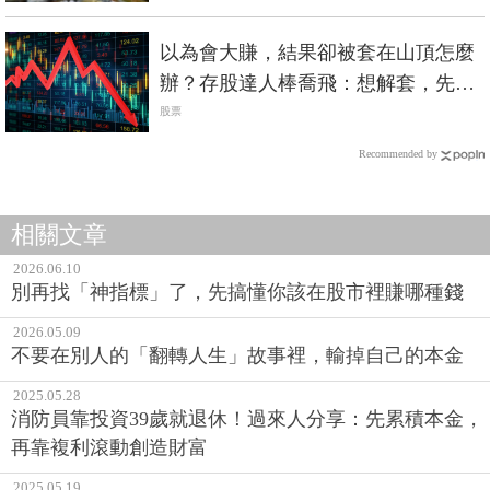
以為會大賺，結果卻被套在山頂怎麼
辦？存股達人棒喬飛：想解套，先看
你對公司的了解
股票
Recommended by
相關文章
2026.06.10
別再找「神指標」了，先搞懂你該在股市裡賺哪種錢
2026.05.09
不要在別人的「翻轉人生」故事裡，輸掉自己的本金
2025.05.28
消防員靠投資39歲就退休！過來人分享：先累積本金，
再靠複利滾動創造財富
2025.05.19