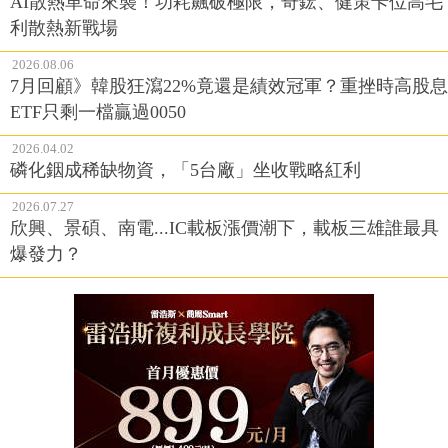
AI散熱革命來襲！功耗飆破極限，奇鋐、健策卡位高毛
利散熱新戰場
2026.08.06
7月回顧》韓股狂瀉22%竟還是績效冠軍？重挫時高股息
ETF只剩一檔贏過0050
2026.04.02
磷化銦成稀缺物資，「5台廠」坐收戰略紅利
2026.07.27
欣興、景碩、南電...IC載板漲價潮下，載板三雄誰最具
爆發力？