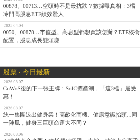
00878、00713…空頭時不是最抗跌？數據曝真相：3檔
冷門高股息ETF績效驚人
2025.04.04
0050、00878…市值型、高息型都想買該怎辦？ETF核衛
配置，股息成長雙頭賺
股票 ‧ 今日最新
2026.08.07
CoWoS後的下一張王牌：SoIC擴產潮，「這3檔」最受
惠！
2026.08.07
統一集團退出健身業！高齡化商機、健康意識抬頭...同
一陣風，健身三巨頭命運大不同？
2026.08.06