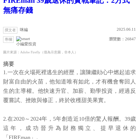
FIREman 39歲退休的實戰筆記：2方式
無痛存錢
2025.06.11
咪編
撰文者
瀏覽數：
26847
專欄
小編愛投資
圖片來源：Adobe Firefly（僅為示意圖，非本人）
摘要
1.一次在火場死裡逃生的經歷，讓陳繼勛心中燃起追求
財富自由的火苗，他知道唯有如此，才有機會奪回人
生的主導權。他快速升官、加薪、勤學投資，經過反
覆嘗試、挫敗與修正，終於收穫甜美果實。
2.在2020～2024年，5年創造近10倍的驚人報酬。39歲
這年，成功晉升為財務獨立、提早退休的
「FIREman」。