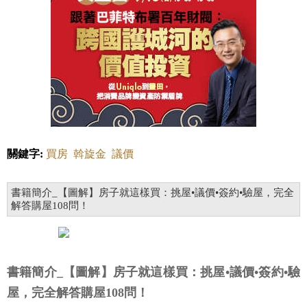
關鍵字:
買房
斡旋金
議價
書籍簡介_【圖解】房子就這樣買：挑屋•議價•簽約•驗屋，完全
解答購屋108問！
書籍簡介_【圖解】房子就這樣買：挑屋•議價•簽約•驗
屋，完全解答購屋108問！