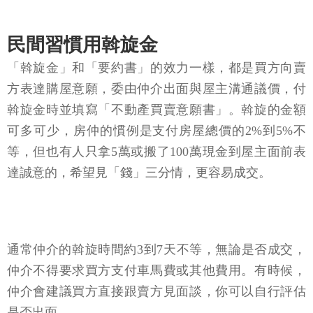
民間習慣用斡旋金
「斡旋金」和「要約書」的效力一樣，都是買方向賣
方表達購屋意願，委由仲介出面與屋主溝通議價，付
斡旋金時並填寫「不動產買賣意願書」。斡旋的金額
可多可少，房仲的慣例是支付房屋總價的2%到5%不
等，但也有人只拿5萬或搬了100萬現金到屋主面前表
達誠意的，希望見「錢」三分情，更容易成交。
通常仲介的斡旋時間約3到7天不等，無論是否成交，
仲介不得要求買方支付車馬費或其他費用。有時候，
仲介會建議買方直接跟賣方見面談，你可以自行評估
是否出面。