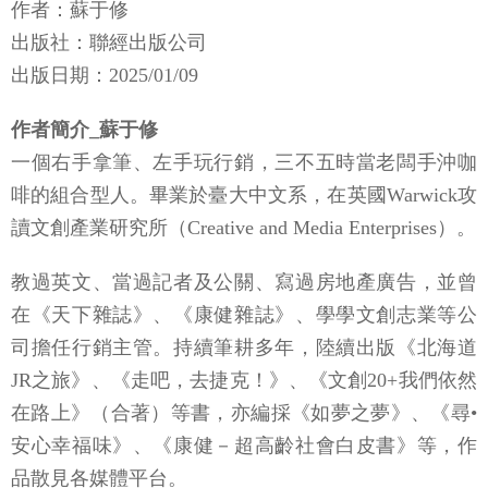
作者：蘇于修
出版社：聯經出版公司
出版日期：2025/01/09
作者簡介_蘇于修
一個右手拿筆、左手玩行銷，三不五時當老闆手沖咖
啡的組合型人。畢業於臺大中文系，在英國Warwick攻
讀文創產業研究所（Creative and Media Enterprises）。
教過英文、當過記者及公關、寫過房地產廣告，並曾
在《天下雜誌》、《康健雜誌》、學學文創志業等公
司擔任行銷主管。持續筆耕多年，陸續出版《北海道
JR之旅》、《走吧，去捷克！》、《文創20+我們依然
在路上》（合著）等書，亦編採《如夢之夢》、《尋•
安心幸福味》、《康健－超高齡社會白皮書》等，作
品散見各媒體平台。