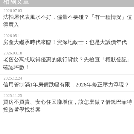
相關文章
2026.07.03
法拍屋代表風水不好，儘量不要碰？「有一種情況」值
得買入
2026.05.11
房產大繼承時代來臨！資深地政士：也是大議價年代
2026.03.18
老舊公寓想取得優惠的銀行貸款？先檢查「權狀登記」
確認坪數！
2025.12.24
信用管制滿1年房價跌幅有限，2026年修正壓力浮現？
2025.11.25
買房不買貴、安心住又賺增值，該怎麼做？借鏡巴菲特
投資哲學找答案