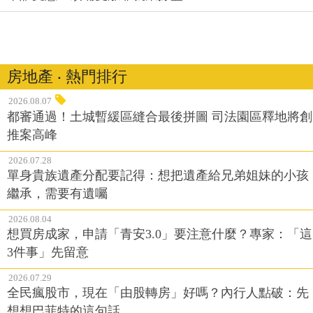
房地產 ‧ 熱門排行
2026.08.07
都審通過！土城暫緩區縫合最後拼圖 司法園區釋地將創
推案高峰
2026.07.28
單身貴族遺產分配要記得：想把遺產給兄弟姐妹的小孩
繼承，需要有遺囑
2026.08.04
想買房成家，申請「青安3.0」要注意什麼？專家：「這
3件事」先留意
2026.07.29
全民瘋股市，現在「由股轉房」好嗎？內行人點破：先
想想巴菲特的這句話