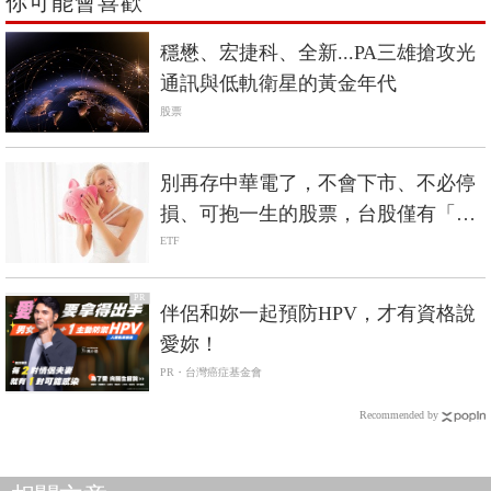
你可能會喜歡
穩懋、宏捷科、全新...PA三雄搶攻光
通訊與低軌衛星的黃金年代
股票
別再存中華電了，不會下市、不必停
損、可抱一生的股票，台股僅有「這
兩檔」
ETF
PR
伴侶和妳一起預防HPV，才有資格說
愛妳！
PR・台灣癌症基金會
Recommended by