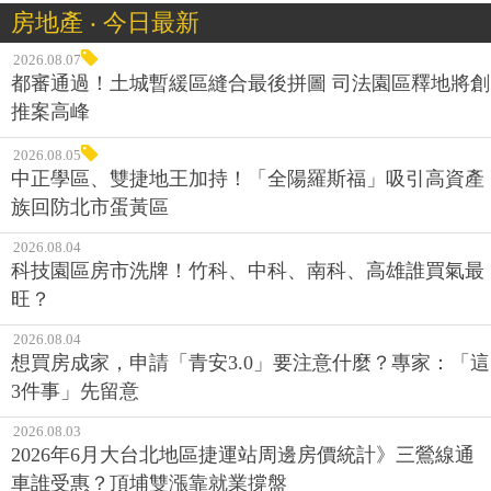
房地產 ‧ 今日最新
2026.08.07
都審通過！土城暫緩區縫合最後拼圖 司法園區釋地將創
推案高峰
2026.08.05
中正學區、雙捷地王加持！「全陽羅斯福」吸引高資產
族回防北市蛋黃區
2026.08.04
科技園區房市洗牌！竹科、中科、南科、高雄誰買氣最
旺？
2026.08.04
想買房成家，申請「青安3.0」要注意什麼？專家：「這
3件事」先留意
2026.08.03
2026年6月大台北地區捷運站周邊房價統計》三鶯線通
車誰受惠？頂埔雙漲靠就業撐盤