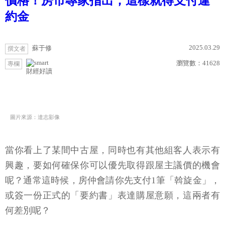
價格！房市專家指出，這樣就得支付違
約金
2025.03.29
蘇于修
撰文者
瀏覽數：
41628
專欄
財經好讀
圖片來源：達志影像
當你看上了某間中古屋，同時也有其他組客人表示有
興趣，要如何確保你可以優先取得跟屋主議價的機會
呢？通常這時候，房仲會請你先支付1筆「斡旋金」，
或簽一份正式的「要約書」表達購屋意願，這兩者有
何差別呢？