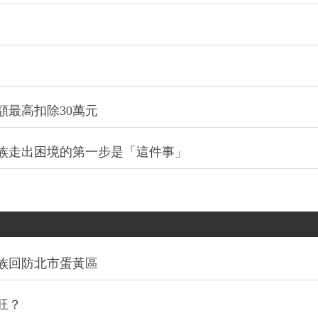
最高扣除30萬元
族走出困境的第一步是「這件事」
族回防北市蛋黃區
旺？