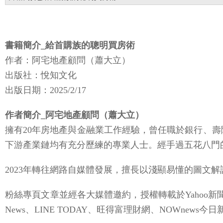
書籍簡介_給首購族的聰明買房術
作者：阿宅地產顧問（蕭大立）
出版社：悅知文化
出版日期：2025/2/17
作者簡介_阿宅地產顧問（蕭大立）
擁有20年房地產與金融業工作經驗，曾任職於銀行、
下游產業鏈均有充分歷練的專業人士。經手過五花八門
2023年轉往網路自媒體發展，擅長以淺顯易懂的圖文
粉絲專頁文章並經各大媒體邀約，授權轉載於Yahoo新
News、LINE TODAY、旺得富理財網、NOWnew