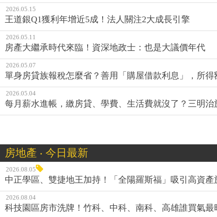
2026.05.15
王道銀Q1獲利年增近5成！法人關注2大成長引擎
2026.05.11
房產大繼承時代來臨！資深地政士：也是大議價年代
2026.05.07
單身房貸族報稅怎麼省？善用「購屋借款利息」，所得額
2026.05.04
每月薪水進帳，繳房貸、學費、生活費就沒了？三明治
房地產 ‧ 今日最新
2026.08.05
中正學區、雙捷地王加持！「全陽羅斯福」吸引高資產
2026.08.04
科技園區房市洗牌！竹科、中科、南科、高雄誰買氣最