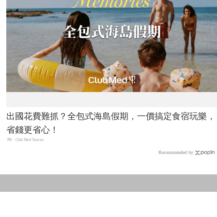
出國花費難抓？全包式海島假期，一價搞定食宿玩樂，
省錢更省心！
PR・Club Med Taiwan
Recommended by