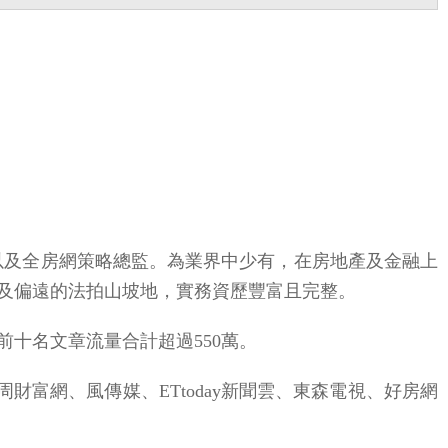
以及全房網策略總監。為業界中少有，在房地產及金融上
及偏遠的法拍山坡地，實務資歷豐富且完整。
前十名文章流量合計超過550萬。
財富網、風傳媒、ETtoday新聞雲、東森電視、好房網