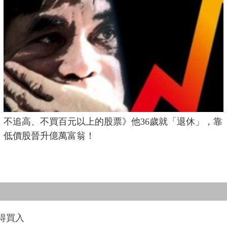
不追高、不買百元以上的股票》他36歲就「退休」，靠
低價股晉升億萬富翁！
得買入