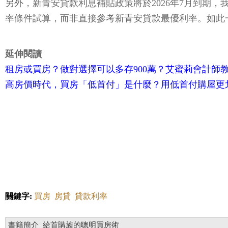
另外，新青安貸款利息補貼政策將於2026年7月到期
率條件試算，而非直接參考新青安貸款最優利率。如此
延伸閱讀
租房或買房？做對選擇可以多存900萬？艾蜜莉會計師
高房價時代，買房「低首付」是什麼？用低首付購屋更
關鍵字:
買房
房貸
貸款利率
書籍簡介_給首購族的聰明買房術