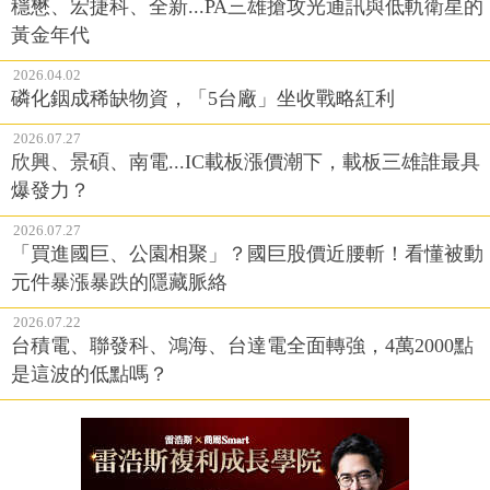
穩懋、宏捷科、全新...PA三雄搶攻光通訊與低軌衛星的
黃金年代
2026.04.02
磷化銦成稀缺物資，「5台廠」坐收戰略紅利
2026.07.27
欣興、景碩、南電...IC載板漲價潮下，載板三雄誰最具
爆發力？
2026.07.27
「買進國巨、公園相聚」？國巨股價近腰斬！看懂被動
元件暴漲暴跌的隱藏脈絡
2026.07.22
台積電、聯發科、鴻海、台達電全面轉強，4萬2000點
是這波的低點嗎？