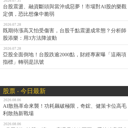
2026.07.31
台股震盪、融資斷頭與當沖成惡夢！市場對AI股的樂觀
定價，恐比想像中脆弱
2026.07.28
既期待漲高又怕受傷害，台股千點震盪成常態？分析師
股添樂：用3方法降波動
2026.07.28
亞股全面倒地！台股跌逾2000點，財經專家曝「這兩項
指標」轉弱是訊號
股票 ‧ 今日最新
2026.08.06
AI散熱革命來襲！功耗飆破極限，奇鋐、健策卡位高毛
利散熱新戰場
2026.08.06