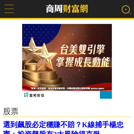
股票
選到飆股必定穩賺不賠？K線捕手楊忠