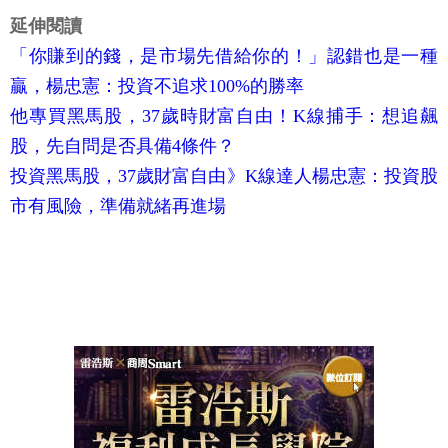
延伸閱讀
「你賺到的錢，是市場先借給你的！」認錯也是一種
贏，楊忠憲：投資不追求100%的勝率
他專買黑馬股，37歲時財富自由！K線捕手：想追飆
股，先自問是否具備4條件？
投資黑馬股，37歲財富自由》K線達人楊忠憲：投資股
市有風險，準備就緒再進場