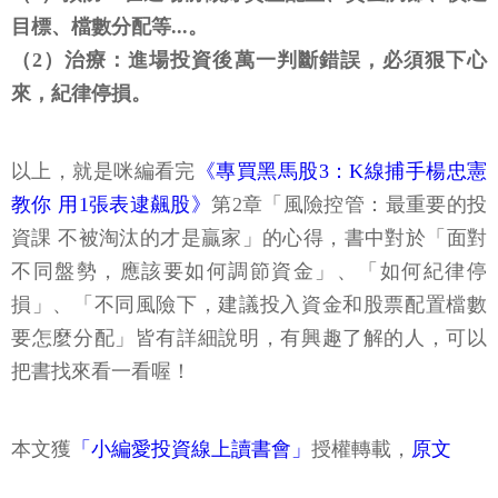
目標、檔數分配等...。
（2）治療：進場投資後萬一判斷錯誤，必須狠下心
來，紀律停損。
以上，就是咪編看完
《專買黑馬股3：K線捕手楊忠憲
教你 用1張表逮飆股》
第2章「風險控管：最重要的投
資課 不被淘汰的才是贏家」的心得，書中對於「面對
不同盤勢，應該要如何調節資金」、「如何紀律停
損」、「不同風險下，建議投入資金和股票配置檔數
要怎麼分配」皆有詳細說明，有興趣了解的人，可以
把書找來看一看喔！
本文獲
「小編愛投資線上讀書會」
授權轉載，
原文