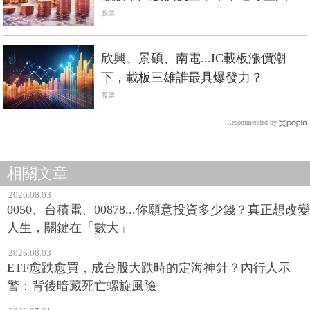
漲？
股票
欣興、景碩、南電...IC載板漲價潮
下，載板三雄誰最具爆發力？
股票
Recommended by
相關文章
2026.08.03
0050、台積電、00878...你願意投資多少錢？真正想改變
人生，關鍵在「數大」
2026.08.03
ETF愈跌愈買，成台股大跌時的定海神針？內行人示
警：背後暗藏死亡螺旋風險