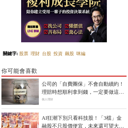
關鍵字:
股票
理財
台股
投資
飆股
咪編
你可能會喜歡
公司的「自費團保」不會自動續約！
理賠時想順利拿到錢，一定要做這件
事
個人理財
AI狂潮下別只看科技股！「3檔」金
融股不只股價便宜，未來還可望大暴