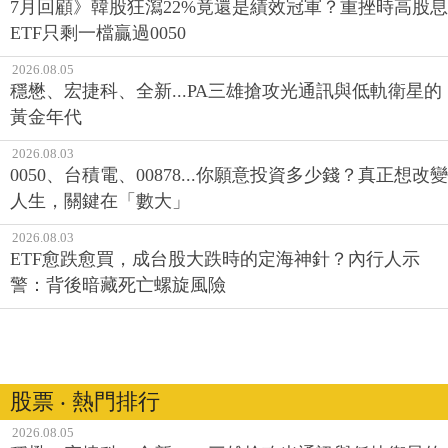
7月回顧》韓股狂瀉22%竟還是績效冠軍？重挫時高股息
ETF只剩一檔贏過0050
2026.08.05
穩懋、宏捷科、全新...PA三雄搶攻光通訊與低軌衛星的
黃金年代
2026.08.03
0050、台積電、00878...你願意投資多少錢？真正想改變
人生，關鍵在「數大」
2026.08.03
ETF愈跌愈買，成台股大跌時的定海神針？內行人示
警：背後暗藏死亡螺旋風險
股票 ‧ 熱門排行
2026.08.05