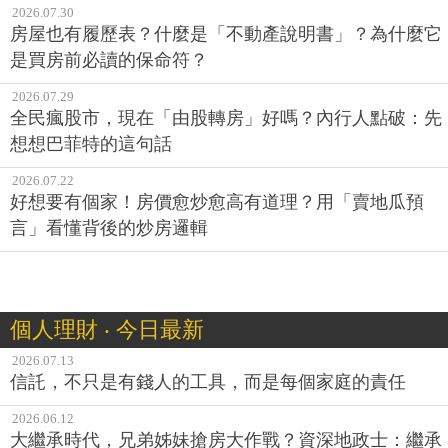
2026.07.30
房屋也有履歷表？什麼是「不動產說明書」？為什麼它
是買房前必讀的保命符？
2026.07.29
全民瘋股市，現在「由股轉房」好嗎？內行人點破：先
想想巴菲特的這句話
2026.07.22
好想要有個家！房價愈炒愈高有道理？用「賣地瓜預
言」看懂背後的炒房邏輯
個人理財 ‧ 今日最新
2026.07.13
信託，不只是有錢人的工具，而是每個家庭的責任
2026.06.12
大繼承時代，兄弟姊妹搶房大作戰？資深地政士：繼承