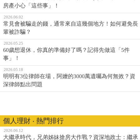
房產小心「這些事」！
2026.06.02
常見會被騙走的錢，通常來自這幾個地方！如何避免長
輩被詐騙？
2026.05.25
60歲想退休，你真的準備好了嗎？記得先做這「5件
事」！
2026.05.18
明明有3位律師在場，阿嬤的3000萬遺囑為何無效？資
深律師點出問題
個人理財 ‧ 熱門排行
2026.06.12
大繼承時代，兄弟姊妹搶房大作戰？資深地政士：繼承