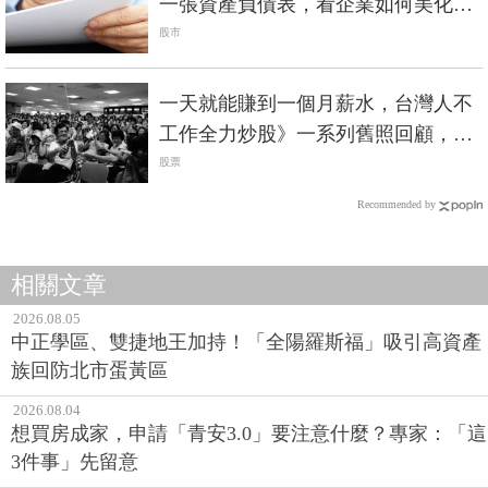
一張資產負債表，看企業如何美化財
報
股市
一天就能賺到一個月薪水，台灣人不
工作全力炒股》一系列舊照回顧，台
股的夢幻年代
股票
Recommended by
相關文章
2026.08.05
中正學區、雙捷地王加持！「全陽羅斯福」吸引高資產
族回防北市蛋黃區
2026.08.04
想買房成家，申請「青安3.0」要注意什麼？專家：「這
3件事」先留意