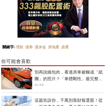
關鍵字:
理財
債券
退休金
房地產
資產
你可能會喜歡
別再說鐵包肉，看過房車被輾成「紙
團」的照片？「車體剛性」最完整解
析《國產車篇》
個人理財
這篇告訴你，千萬別靠財報選股！從